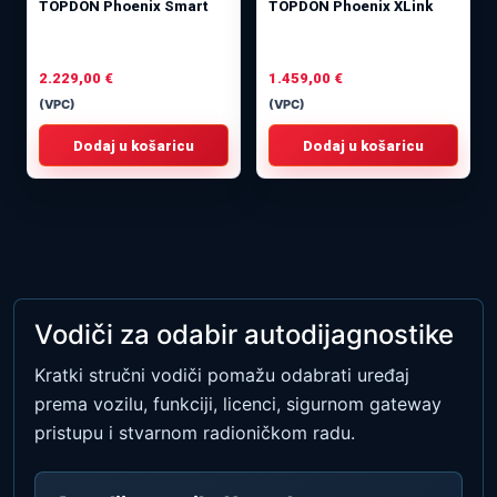
TOPDON Phoenix Smart
TOPDON Phoenix XLink
2.229,00
€
1.459,00
€
(VPC)
(VPC)
Dodaj u košaricu
Dodaj u košaricu
Vodiči za odabir autodijagnostike
Kratki stručni vodiči pomažu odabrati uređaj
prema vozilu, funkciji, licenci, sigurnom gateway
pristupu i stvarnom radioničkom radu.