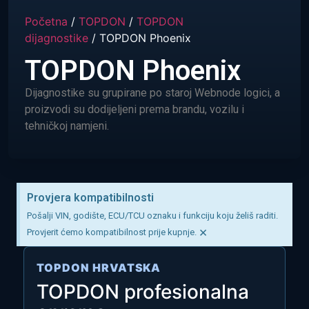
Početna
/
TOPDON
/
TOPDON
dijagnostike
/ TOPDON Phoenix
TOPDON Phoenix
Dijagnostike su grupirane po staroj Webnode logici, a
proizvodi su dodijeljeni prema brandu, vozilu i
tehničkoj namjeni.
Provjera kompatibilnosti
Pošalji VIN, godište, ECU/TCU oznaku i funkciju koju želiš raditi.
×
Provjerit ćemo kompatibilnost prije kupnje.
TOPDON HRVATSKA
TOPDON profesionalna