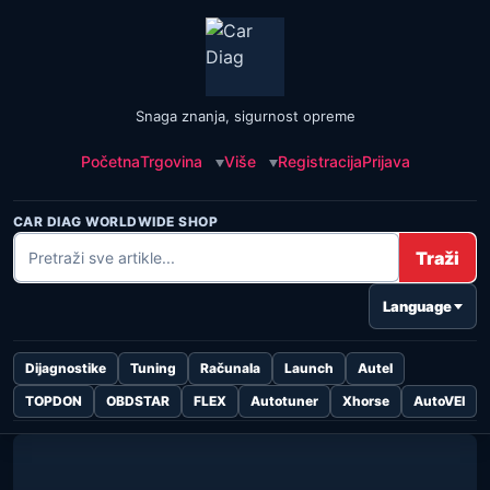
Snaga znanja, sigurnost opreme
Početna
Trgovina
Više
Registracija
Prijava
CAR DIAG WORLDWIDE SHOP
Traži
Language
Dijagnostike
Tuning
Računala
Launch
Autel
TOPDON
OBDSTAR
FLEX
Autotuner
Xhorse
AutoVEI