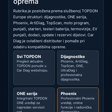
oprema
Rubrika je posložena prema službenoj TOPDON
Europe strukturi: dijagnostike, ONE serija,
Phoenix, ArtiDiag, TopScan, moto program,
punjači, starteri, testeri baterija, termovizije, EV
punjači, dodaci, update i rezervni dijelovi. Car
Diag je ovlašteni distributer i pomaže pri
odabiru kompatibilne opreme.
Svi TOPDON
Dijagnostike
Pregled aktualne
Phoenix, ArtiDiag,
TOPDON ponude u
TopScan, ONE,
Car Diag webshopu.
UltraDiag i
profesionalna
dijagnostika.
ONE serija
Phoenix
Integrirani TOPDON
Profesionalni Phoenix
ONE uređaji za
uređaji, online
napredan servisni
funkcije i radionička
rad.
dijagnostika.