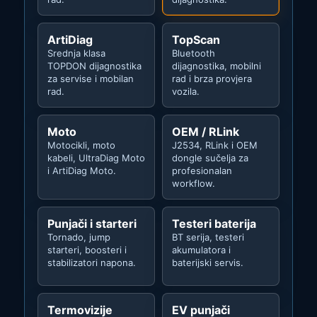
ArtiDiag
TopScan
Srednja klasa
Bluetooth
TOPDON dijagnostika
dijagnostika, mobilni
za servise i mobilan
rad i brza provjera
rad.
vozila.
Moto
OEM / RLink
Motocikli, moto
J2534, RLink i OEM
kabeli, UltraDiag Moto
dongle sučelja za
i ArtiDiag Moto.
profesionalan
workflow.
Punjači i starteri
Testeri baterija
Tornado, jump
BT serija, testeri
starteri, boosteri i
akumulatora i
stabilizatori napona.
baterijski servis.
Termovizije
EV punjači