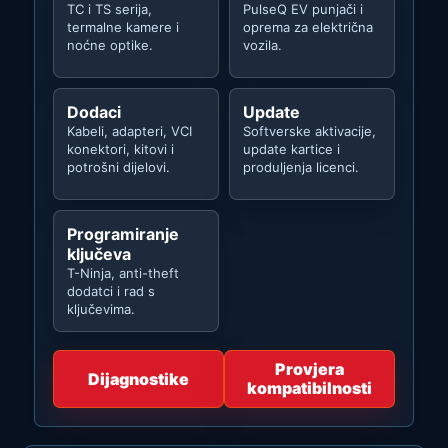
TC i TS serija,
PulseQ EV punjači i
termalne kamere i
oprema za električna
noćne optike.
vozila.
Dodaci
Update
Kabeli, adapteri, VCI
Softverske aktivacije,
konektori, kitovi i
update kartice i
potrošni dijelovi.
produljenja licenci.
Programiranje
ključeva
T-Ninja, anti-theft
dodatci i rad s
ključevima.
Provjera
Dijagnostike
kompatibilnosti