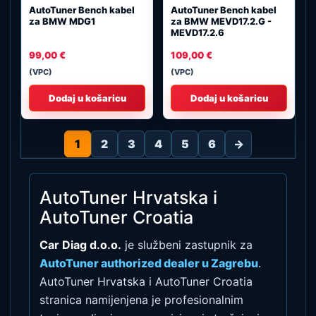
AutoTuner Bench kabel
AutoTuner Bench kabel
za BMW MDG1
za BMW MEVD17.2.G -
MEVD17.2.6
99,00
€
109,00
€
(VPC)
(VPC)
Dodaj u košaricu
Dodaj u košaricu
1
2
3
4
5
6
→
AutoTuner Hrvatska i
AutoTuner Croatia
Car Diag d.o.o.
je službeni zastupnik za
AutoTuner authorized dealer u Zagrebu
.
AutoTuner Hrvatska i AutoTuner Croatia
stranica namijenjena je profesionalnim