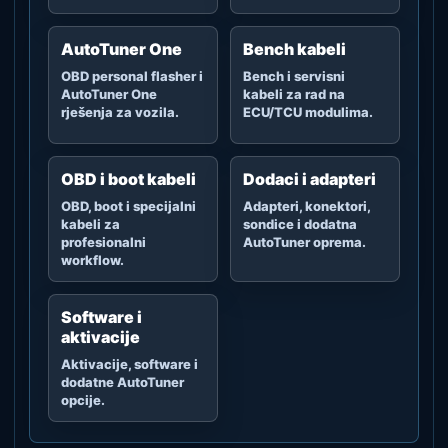
AutoTuner One
Bench kabeli
OBD personal flasher i
Bench i servisni
AutoTuner One
kabeli za rad na
rješenja za vozila.
ECU/TCU modulima.
OBD i boot kabeli
Dodaci i adapteri
OBD, boot i specijalni
Adapteri, konektori,
kabeli za
sondice i dodatna
profesionalni
AutoTuner oprema.
workflow.
Software i
aktivacije
Aktivacije, software i
dodatne AutoTuner
opcije.