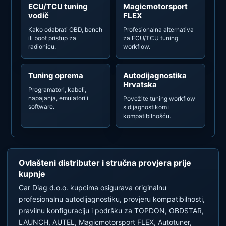
ECU/TCU tuning
Magicmotorsport
vodič
FLEX
Kako odabrati OBD, bench
Profesionalna alternativa
ili boot pristup za
za ECU/TCU tuning
radionicu.
workflow.
Tuning oprema
Autodijagnostika
Hrvatska
Programatori, kabeli,
napajanja, emulatori i
Povežite tuning workflow
software.
s dijagnostikom i
kompatibilnošću.
Ovlašteni distributer i stručna provjera prije
kupnje
Car Diag d.o.o. kupcima osigurava originalnu
profesionalnu autodijagnostiku, provjeru kompatibilnosti,
pravilnu konfiguraciju i podršku za TOPDON, OBDSTAR,
LAUNCH, AUTEL, Magicmotorsport FLEX, Autotuner,