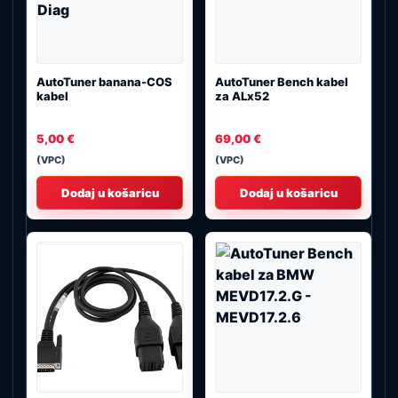
AutoTuner banana-COS
AutoTuner Bench kabel
kabel
za ALx52
5,00
€
69,00
€
(VPC)
(VPC)
Dodaj u košaricu
Dodaj u košaricu