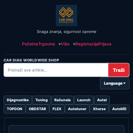
Snaga znanja, sigurnost opreme
Početna
Trgovina
Više
Registracija
Prijava
CAR DIAG WORLDWIDE SHOP
Traži
Language
Dijagnostike
Tuning
Računala
Launch
Autel
TOPDON
OBDSTAR
FLEX
Autotuner
Xhorse
AutoVEI
Skip to
content