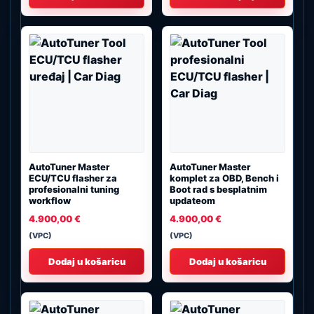
4.900,
AutoTuner Master
AutoTuner Master
ECU/TCU flasher za
komplet za OBD, Bench i
profesionalni tuning
Boot rad s besplatnim
workflow
updateom
4.900,00
€
4.900,00
€
(VPC)
(VPC)
Dodaj u košaricu
Dodaj u košaricu