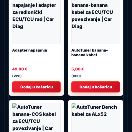
Adapter napajanja
AutoTuner banana-
banana kabel
49,00
€
5,00
€
(VPC)
(VPC)
Dodaj u košaricu
Dodaj u košaricu