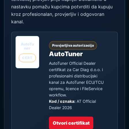
nastavku pomažu kupcima potvrditi da kupuju
kroz profesionalan, provjerljiv i odgovoran
kanal.
AutoTu
Provjerljiva autorizacija
ner
AutoTuner
CERT
AutoTuner Official Dealer
certifikat za Car Diag d.o.o. i
profesionalni distribucijski
kanal za AutoTuner ECU/TCU
opremu, licence i FileService
workflow.
Kod / oznaka:
AT Official
Dealer 2026
Otvori certifikat