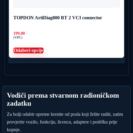
TOPDON ArtiDiag800 BT 2 VCI connector
199,00
€
(VPC)
Ovaj
Odaberi opcije
proizvod
ima
više
varijanti.
Opcije
se
mogu
odabrati
na
Vodiči prema stvarnom radioničkom
stranici
zadatku
proizvoda
Za bolji odabir opreme krenite od posla koji želite raditi, zatim
provjerite vozilo, funkciju, licencu, adaptere i podršku prije
kupnje.