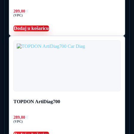
209,00
€
(VPC)
Dodaj u košaricu
TOPDON ArtiDiag700
289,00
€
(VPC)