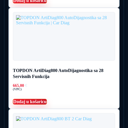
Dodaj u košaricu
TOPDON ArtiDiag800 AutoDijagnostika sa 28
Servisnih Funkcija
665,00
€
(VPC)
Dodaj u košaricu