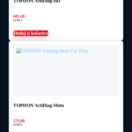
TOPDON ArtiDiag HD
685,00
€
(VPC)
Dodaj u košaricu
TOPDON ArtiDiag Moto
579,00
€
(VPC)