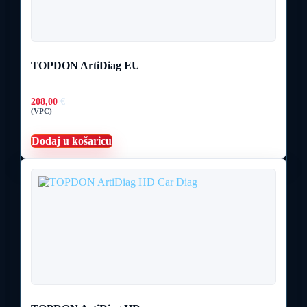
TOPDON ArtiDiag EU
208,00
€
(VPC)
Dodaj u košaricu