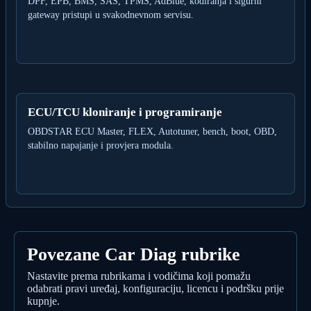
DPF, EPB, BMS, SAS, TPMS, AdBlue, kodiranja i sigurni
gateway pristupi u svakodnevnom servisu.
ECU/TCU kloniranje i programiranje
OBDSTAR ECU Master, FLEX, Autotuner, bench, boot, OBD,
stabilno napajanje i provjera modula.
Povezane Car Diag rubrike
Nastavite prema rubrikama i vodičima koji pomažu
odabrati pravi uređaj, konfiguraciju, licencu i podršku prije
kupnje.