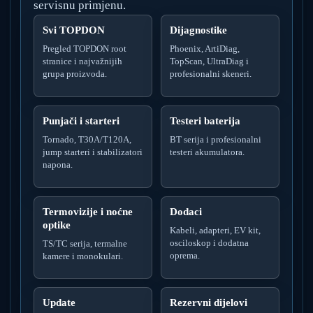
servisnu primjenu.
Svi TOPDON
Dijagnostike
Pregled TOPDON root
Phoenix, ArtiDiag,
stranice i najvažnijih
TopScan, UltraDiag i
grupa proizvoda.
profesionalni skeneri.
Punjači i starteri
Testeri baterija
Tornado, T30A/T120A,
BT serija i profesionalni
jump starteri i stabilizatori
testeri akumulatora.
napona.
Termovizije i noćne
Dodaci
optike
Kabeli, adapteri, EV kit,
osciloskop i dodatna
TS/TC serija, termalne
oprema.
kamere i monokulari.
Update
Rezervni dijelovi