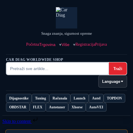
Snaga znanja, sigurnost opreme
Početna
Trgovina
Više
Registracija
Prijava
CAR DIAG WORLDWIDE SHOP
Traži
Language
Dijagnostike
Tuning
Računala
Launch
Autel
TOPDON
OBDSTAR
FLEX
Autotuner
Xhorse
AutoVEI
Skip to content