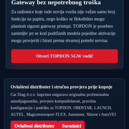
Gateway bez nepotrebnog troška
Za radionice koje rade novija vozila nije važan samo broj
funkcija na papiru, nego koliko se fleksibilno mogu
planirati sigurni gateway pristupi. TOPDON je posebno
zanimljiv jer se kod podržanih modela pojedine aktivacije
mogu provjeriti i birati prema stvarnoj potrebi servisa.
Otvori TOPDON SGW vodič
Ovlašteni distributer i stručna provjera prije kupnje
Car Diag d.o.o. kupcima osigurava originalnu profesionalnu
autodijagnostiku, provjeru kompatibilnosti, pravilnu
konfiguraciju i podršku za TOPDON, OBDSTAR, LAUNCH,
AUTEL, Magicmotorsport FLEX, Autotuner, Xhorse i AutoVEI.
Ovlašteni distributer
Suradnici