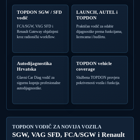
TOPDON SGW / SFD
LAUNCH, AUTEL i
vodič
TOPDON
FCA/SGW, VAG SFD i
Praktičan vodič za odabir
Renault Gateway objašnjeni
dijagnostike prema funkcijama,
kroz radionički workflow.
licencama i budžetu.
Autodijagnostika
TOPDON vehicle
Hrvatska
coverage
Glavni Car Diag vodič za
Službena TOPDON provjera
sigurnu kupnju profesionalne
pokrivenosti vozila i funkcija.
autodijagnostike.
TOPDON VODIČ ZA NOVIJA VOZILA
SGW, VAG SFD, FCA/SGW i Renault