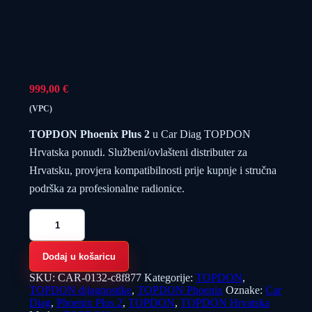
999,00
€
(VPC)
TOPDON Phoenix Plus 2
u Car Diag TOPDON
Hrvatska ponudi. Službeni/ovlašteni distributer za
Hrvatsku, provjera kompatibilnosti prije kupnje i stručna
podrška za profesionalne radionice.
TOPDON
Phoenix
Plus
2
Dodaj u košaricu
količina
SKU:
CAR-0132-c8f877
Kategorije:
TOPDON
,
TOPDON dijagnostike
,
TOPDON Phoenix
Oznake:
Car
Diag
,
Phoenix Plus 2
,
TOPDON
,
TOPDON Hrvatska