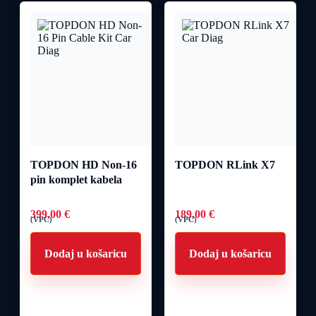
TOPDON HD Non-16
TOPDON RLink X7
pin komplet kabela
399,00
€
189,00
€
(VPC)
(VPC)
Dodaj u košaricu
Dodaj u košaricu