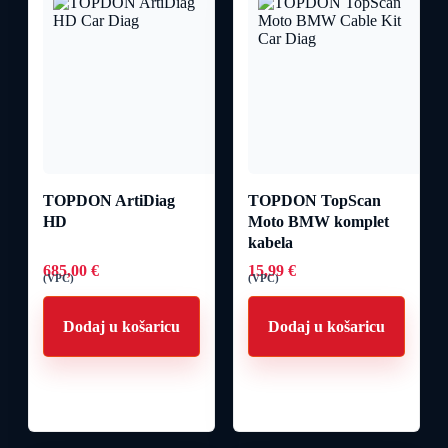
TOPDON ArtiDiag
TOPDON TopScan
HD
Moto BMW komplet
kabela
685,00
€
15,99
€
(VPC)
(VPC)
Dodaj u košaricu
Dodaj u košaricu