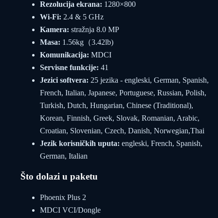
Rezolucija ekrana:
1280×800
Wi-Fi:
2.4 & 5 GHz
Kamera:
stražnja 8.0 MP
Masa:
1.56kg（3.42lb)
Komunikacija:
MDCI
Servisne funkcije:
41
Jezici softvera:
25 jezika - engleski, German, Spanish,
French, Italian, Japanese, Portuguese, Russian, Polish,
Turkish, Dutch, Hungarian, Chinese (Traditional),
Korean, Finnish, Greek, Slovak, Romanian, Arabic,
Croatian, Slovenian, Czech, Danish, Norwegian,Thai
Jezik korisničkih uputa:
engleski, French, Spanish,
German, Italian
Što dolazi u paketu
Phoenix Plus 2
MDCI VCI/Dongle