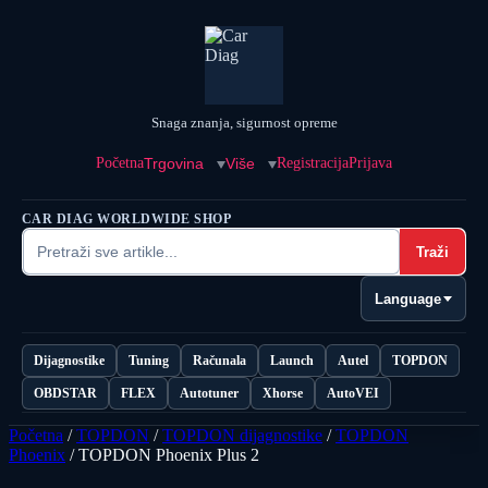
Snaga znanja, sigurnost opreme
Početna
Trgovina
Više
Registracija
Prijava
CAR DIAG WORLDWIDE SHOP
Traži
Language
Dijagnostike
Tuning
Računala
Launch
Autel
TOPDON
OBDSTAR
FLEX
Autotuner
Xhorse
AutoVEI
Početna
/
TOPDON
/
TOPDON dijagnostike
/
TOPDON
Phoenix
/ TOPDON Phoenix Plus 2