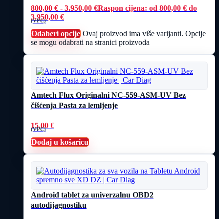
800,00
€
-
3.950,00
€
Raspon cijena: od 800,00 € do
3.950,00 €
(VPC)
Odaberi opcije
Ovaj proizvod ima više varijanti. Opcije
se mogu odabrati na stranici proizvoda
Amtech Flux Originalni NC-559-ASM-UV Bez
čišćenja Pasta za lemljenje
15,00
€
(VPC)
Dodaj u košaricu
Android tablet za univerzalnu OBD2
autodijagnostiku