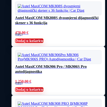
Autel MaxiCOM MK808S dvosmjerni dijagnostički
skener s 36 funkcija
470,00
€
(VPC)
Dodaj u košaricu
Autel MaxiCOM MK906 Pro / MK906S Pro
autodijagnostika
1.250,00
€
(VPC)
Dodaj u košaricu