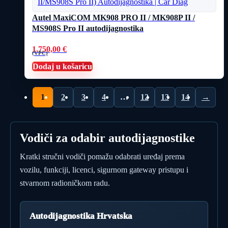
Autel MaxiCOM MK908 PRO II / MK908P II /
MS908S Pro II autodijagnostika
1.750,00
€
(VPC)
Dodaj u košaricu
1
2
3
4
…
12
13
14
→
Vodiči za odabir autodijagnostike
Kratki stručni vodiči pomažu odabrati uređaj prema
vozilu, funkciji, licenci, sigurnom gateway pristupu i
stvarnom radioničkom radu.
Autodijagnostika Hrvatska