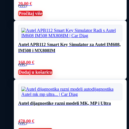
20,00
€
(VPC)
Pročitaj više
Autel APB112 Smart Key Simulator za Autel IM608,
IM508 i MX808IM
160,00
€
(VPC)
Dodaj u košaricu
Autel dijagnostike razni modeli MK, MP i Ultra
470,00
€
(VPC)