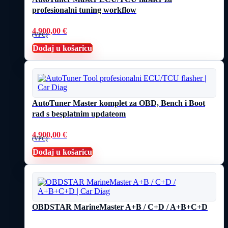
profesionalni tuning workflow
4.900,00
€
(VPC)
Dodaj u košaricu
AutoTuner Master komplet za OBD, Bench i Boot
rad s besplatnim updateom
4.900,00
€
(VPC)
Dodaj u košaricu
OBDSTAR MarineMaster A+B / C+D / A+B+C+D