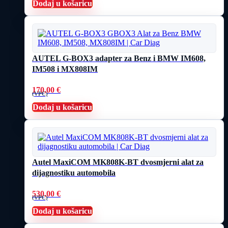
Dodaj u košaricu
AUTEL G-BOX3 adapter za Benz i BMW IM608,
IM508 i MX808IM
170,00
€
(VPC)
Dodaj u košaricu
Autel MaxiCOM MK808K-BT dvosmjerni alat za
dijagnostiku automobila
530,00
€
(VPC)
Dodaj u košaricu