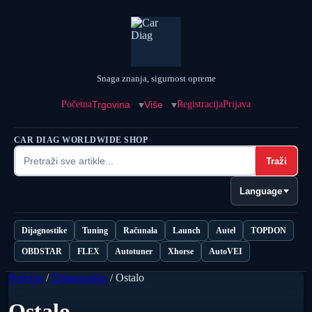
Snaga znanja, sigurnost opreme
Početna
Trgovina
Više
Registracija
Prijava
CAR DIAG WORLDWIDE SHOP
Traži
Language
Dijagnostike
Tuning
Računala
Launch
Autel
TOPDON
OBDSTAR
FLEX
Autotuner
Xhorse
AutoVEI
Početna
/
Dijagnostike
/ Ostalo
Ostalo