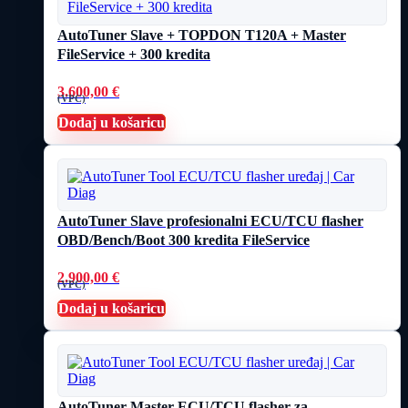
AutoTuner Slave + TOPDON T120A + Master
FileService + 300 kredita
3.600,00
€
(VPC)
Dodaj u košaricu
AutoTuner Slave profesionalni ECU/TCU flasher
OBD/Bench/Boot 300 kredita FileService
2.900,00
€
(VPC)
Dodaj u košaricu
AutoTuner Master ECU/TCU flasher za