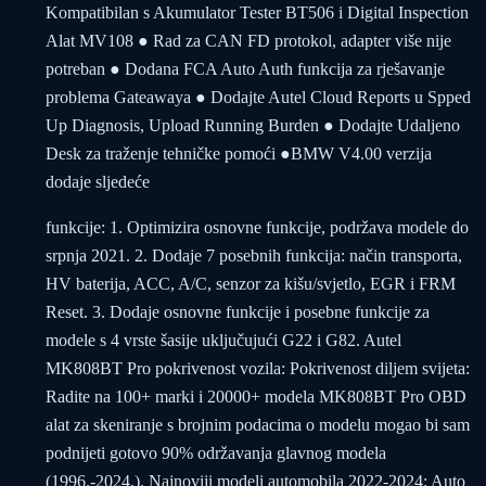
Kompatibilan s Akumulator Tester BT506 i Digital Inspection
Alat MV108 ● Rad za CAN FD protokol, adapter više nije
potreban ● Dodana FCA Auto Auth funkcija za rješavanje
problema Gateawaya ● Dodajte Autel Cloud Reports u Spped
Up Diagnosis, Upload Running Burden ● Dodajte Udaljeno
Desk za traženje tehničke pomoći ●BMW V4.00 verzija
dodaje sljedeće
funkcije: 1. Optimizira osnovne funkcije, podržava modele do
srpnja 2021. 2. Dodaje 7 posebnih funkcija: način transporta,
HV baterija, ACC, A/C, senzor za kišu/svjetlo, EGR i FRM
Reset. 3. Dodaje osnovne funkcije i posebne funkcije za
modele s 4 vrste šasije uključujući G22 i G82. Autel
MK808BT Pro pokrivenost vozila: Pokrivenost diljem svijeta:
Radite na 100+ marki i 20000+ modela MK808BT Pro OBD
alat za skeniranje s brojnim podacima o modelu mogao bi sam
podnijeti gotovo 90% održavanja glavnog modela
(1996.-2024.). Najnoviji modeli automobila 2022-2024: Auto