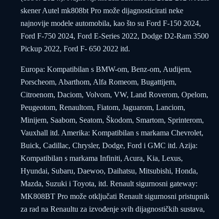
skener Autel mk808bt Pro može dijagnosticirati neke
najnovije modele automobila, kao što su Ford F-150 2024,
Ford F-750 2024, Ford E-Series 2022, Dodge D2-Ram 3500
Pickup 2022, Ford F- 650 2022 itd.
Europa: Kompatibilan s BMW-om, Benz-om, Audijem,
Porscheom, Abarthom, Alfa Romeom, Bugattijem,
Citroenom, Daciom, Volvom, VW, Land Roverom, Opelom,
Peugeotom, Renaultom, Fiatom, Jaguarom, Lanciom,
Minijem, Saabom, Seatom, Škodom, Smartom, Sprinterom,
Vauxhall itd. Amerika: Kompatibilan s markama Chevrolet,
Buick, Cadillac, Chrysler, Dodge, Ford i GMC itd. Azija:
Kompatibilan s markama Infiniti, Acura, Kia, Lexus,
Hyundai, Subaru, Daewoo, Daihatsu, Mitsubishi, Honda,
Mazda, Suzuki i Toyota, itd. Renault sigurnosni gateway:
MK808BT Pro može otključati Renault sigurnosni pristupnik
za rad na Renaultu za izvođenje svih dijagnostičkih sustava,