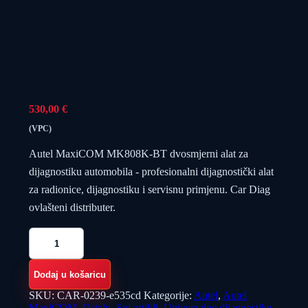
530,00
€
(VPC)
Autel MaxiCOM MK808K-BT dvosmjerni alat za
dijagnostiku automobila - profesionalni dijagnostički alat
za radionice, dijagnostiku i servisnu primjenu. Car Diag
ovlašteni distributer.
Autel
MaxiCOM
MK808K-
BT
Dodaj u košaricu
dvosmjerni
alat
SKU:
CAR-0239-e535cd
Kategorije:
Autel
,
Autel
za
MaxiCOM
,
Ostalo
,
Svi artikli
,
Univerzalne dijagnostike