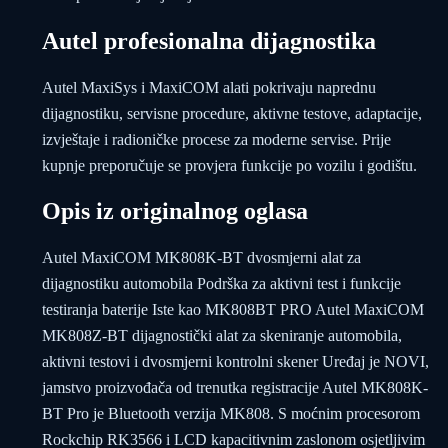
Autel profesionalna dijagnostika
Autel MaxiSys i MaxiCOM alati pokrivaju naprednu
dijagnostiku, servisne procedure, aktivne testove, adaptacije,
izvještaje i radioničke procese za moderne servise. Prije
kupnje preporučuje se provjera funkcije po vozilu i godištu.
Opis iz originalnog oglasa
Autel MaxiCOM MK808K-BT dvosmjerni alat za
dijagnostiku automobila Podrška za aktivni test i funkcije
testiranja baterije Iste kao MK808BT PRO Autel MaxiCOM
MK808Z-BT dijagnostički alat za skeniranje automobila,
aktivni testovi i dvosmjerni kontrolni skener Uređaj je NOVI,
jamstvo proizvođača od trenutka registracije Autel MK808K-
BT Pro je Bluetooth verzija MK808. S moćnim procesorom
Rockchip RK3566 i LCD kapacitivnim zaslonom osjetljivim