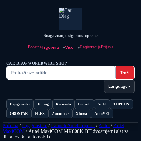
Snaga znanja, sigurnost opreme
Početna
Trgovina
Više
Registracija
Prijava
CAR DIAG WORLDWIDE SHOP
Traži
Language
Dijagnostike
Tuning
Računala
Launch
Autel
TOPDON
OBDSTAR
FLEX
Autotuner
Xhorse
AutoVEI
Početna
/
Dijagnostike
/
Launch Autel Topdon
/
Autel
/
Autel
MaxiCOM
/ Autel MaxiCOM MK808K-BT dvosmjerni alat za
dijagnostiku automobila