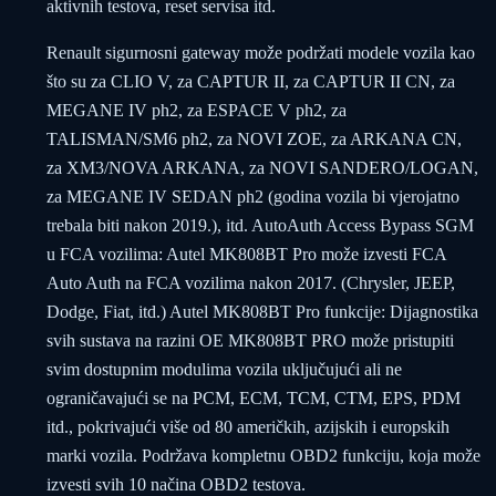
aktivnih testova, reset servisa itd.
Renault sigurnosni gateway može podržati modele vozila kao
što su za CLIO V, za CAPTUR II, za CAPTUR II CN, za
MEGANE IV ph2, za ESPACE V ph2, za
TALISMAN/SM6 ph2, za NOVI ZOE, za ARKANA CN,
za XM3/NOVA ARKANA, za NOVI SANDERO/LOGAN,
za MEGANE IV SEDAN ph2 (godina vozila bi vjerojatno
trebala biti nakon 2019.), itd. AutoAuth Access Bypass SGM
u FCA vozilima: Autel MK808BT Pro može izvesti FCA
Auto Auth na FCA vozilima nakon 2017. (Chrysler, JEEP,
Dodge, Fiat, itd.) Autel MK808BT Pro funkcije: Dijagnostika
svih sustava na razini OE MK808BT PRO može pristupiti
svim dostupnim modulima vozila uključujući ali ne
ograničavajući se na PCM, ECM, TCM, CTM, EPS, PDM
itd., pokrivajući više od 80 američkih, azijskih i europskih
marki vozila. Podržava kompletnu OBD2 funkciju, koja može
izvesti svih 10 načina OBD2 testova.