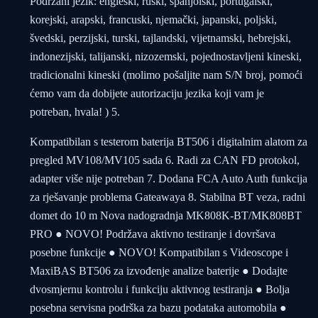
Podržani jezik: engleski, ruski, španjolski, portugalski,
korejski, arapski, francuski, njemački, japanski, poljski,
švedski, perzijski, turski, tajlandski, vijetnamski, hebrejski,
indonezijski, talijanski, nizozemski, pojednostavljeni kineski,
tradicionalni kineski (molimo pošaljite nam S/N broj, pomoći
ćemo vam da dobijete autorizaciju jezika koji vam je
potreban, hvala! ) 5.
Kompatibilan s testerom baterija BT506 i digitalnim alatom za
pregled MV108/MV105 sada 6. Radi za CAN FD protokol,
adapter više nije potreban 7. Dodana FCA Auto Auth funkcija
za rješavanje problema Gateawaya 8. Stabilna BT veza, radni
domet do 10 m Nova nadogradnja MK808K-BT/MK808BT
PRO ● NOVO! Podržava aktivno testiranje i dovršava
posebne funkcije ● NOVO! Kompatibilan s Videoscope i
MaxiBAS BT506 za izvođenje analize baterije ● Dodajte
dvosmjernu kontrolu i funkciju aktivnog testiranja ● Bolja
posebna servisna podrška za bazu podataka automobila ●