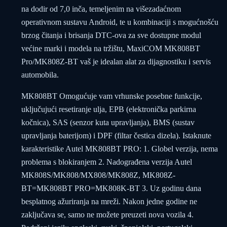
na dodir od 7,0 inča, temeljenim na višezadaćnom
operativnom sustavu Android, te u kombinaciji s mogućnošću
brzog čitanja i brisanja DTC-ova za sve dostupne modul
većine marki i modela na tržištu, MaxiCOM MK808BT
Pro/MK808Z-BT vaš je idealan alat za dijagnostiku i servis
automobila.
MK808BT Omogućuje vam vrhunske posebne funkcije,
uključujući resetiranje ulja, EPB (elektronička parkirna
kočnica), SAS (senzor kuta upravljanja), BMS (sustav
upravljanja baterijom) i DPF (filtar čestica dizela). Istaknute
karakteristike Autel MK808BT PRO: 1. Globel verzija, nema
problema s blokiranjem 2. Nadograđena verzija Autel
MK808S/MK808/MX808/MK808Z, MK808Z-
BT=MK808BT PRO=MK808K-BT 3. Uz godinu dana
besplatnog ažuriranja na mreži. Nakon jedne godine ne
zaključava se, samo ne možete preuzeti nova vozila 4.