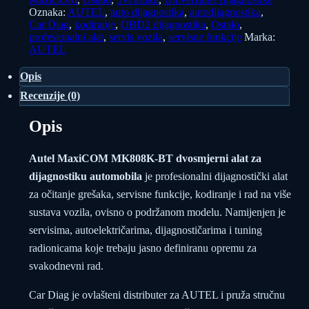
dijagnostiku
Oznaka:
AUTEL
,
auto dijagnostika
,
autodijagnostika
,
automobila
Car Diag
,
kodiranje
,
OBD2 dijagnostika
,
Ostalo
,
količina
profesionalni alat
,
servis vozila
,
servisne funkcije
Marka:
AUTEL
Opis
Recenzije (0)
Opis
Autel MaxiCOM MK808K-BT dvosmjerni alat za
dijagnostiku automobila
je profesionalni dijagnostički alat
za očitanje grešaka, servisne funkcije, kodiranje i rad na više
sustava vozila, ovisno o podržanom modelu. Namijenjen je
servisima, autoelektričarima, dijagnostičarima i tuning
radionicama koje trebaju jasno definiranu opremu za
svakodnevni rad.
Car Diag je ovlašteni distributer za AUTEL i pruža stručnu