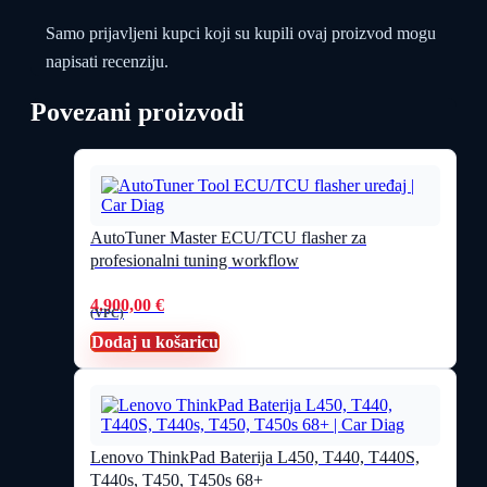
Samo prijavljeni kupci koji su kupili ovaj proizvod mogu
napisati recenziju.
Povezani proizvodi
AutoTuner Master ECU/TCU flasher za
profesionalni tuning workflow
4.900,00
€
(VPC)
Dodaj u košaricu
Lenovo ThinkPad Baterija L450, T440, T440S,
T440s, T450, T450s 68+