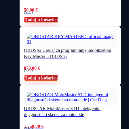
50,00
€
(VPC)
Dodaj u košaricu
OBDStar Uređaj za programiranje imobilizatora
Key Master 5 OBDStar
870,00
€
(VPC)
Dodaj u košaricu
OBDSTAR MotoMaster STD inteligentni
dijagnostički skener za motocikle
1.750,00
€
(VPC)