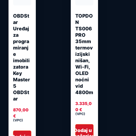
OBDSt
TOPDO
ar
N
Uređaj
TS006
za
PRO
progra
35mm
miranj
termov
e
izijski
imobili
nišan,
zatora
Wi-Fi,
Key
OLED
Master
noćni
5
vid
OBDSt
4800m
ar
3.335,0
0
€
870,00
(VPC)
€
(VPC)
Dodaj u