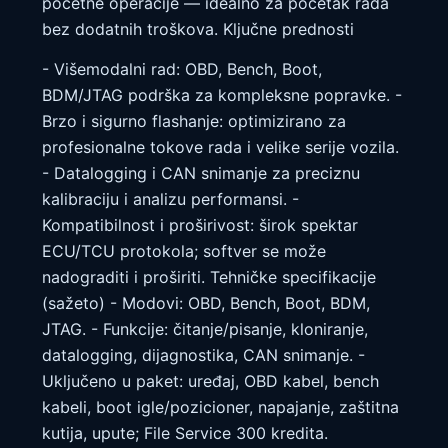
početne operacije — idealno za početak rada
bez dodatnih troškova. Ključne prednosti
- Višemodalni rad: OBD, Bench, Boot,
BDM/JTAG podrška za kompleksne popravke. -
Brzo i sigurno flashanje: optimizirano za
profesionalne tokove rada i velike serije vozila.
- Datalogging i CAN snimanje za preciznu
kalibraciju i analizu performansi. -
Kompatibilnost i proširivost: širok spektar
ECU/TCU protokola; softver se može
nadograditi i proširiti. Tehničke specifikacije
(sažeto) - Modovi: OBD, Bench, Boot, BDM,
JTAG. - Funkcije: čitanje/pisanje, kloniranje,
datalogging, dijagnostika, CAN snimanje. -
Uključeno u paket: uređaj, OBD kabel, bench
kabeli, boot igle/pozicioner, napajanje, zaštitna
kutija, upute; File Service 300 kredita.