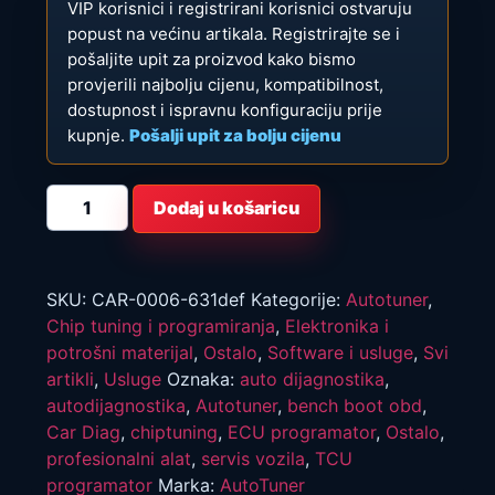
VIP korisnici i registrirani korisnici ostvaruju
popust na većinu artikala. Registrirajte se i
pošaljite upit za proizvod kako bismo
provjerili najbolju cijenu, kompatibilnost,
dostupnost i ispravnu konfiguraciju prije
kupnje.
Pošalji upit za bolju cijenu
AutoTuner
Dodaj u košaricu
Slave
profesionalni
ECU/TCU
flasher
OBD/Bench/Boot
300
SKU:
CAR-0006-631def
Kategorije:
Autotuner
,
kredita
Chip tuning i programiranja
,
Elektronika i
FileService
količina
potrošni materijal
,
Ostalo
,
Software i usluge
,
Svi
artikli
,
Usluge
Oznaka:
auto dijagnostika
,
autodijagnostika
,
Autotuner
,
bench boot obd
,
Car Diag
,
chiptuning
,
ECU programator
,
Ostalo
,
profesionalni alat
,
servis vozila
,
TCU
programator
Marka:
AutoTuner