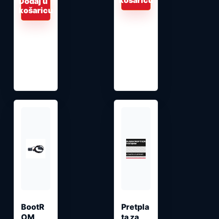
košaricu
Dodaj u
košaricu
BootR
Pretpla
OM
ta za