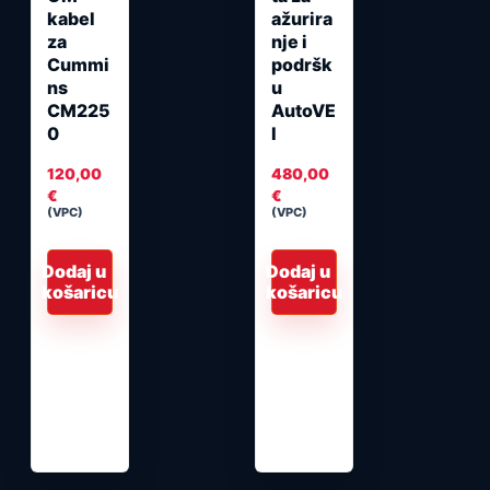
kabel
ažurira
za
nje i
Cummi
podršk
ns
u
CM225
AutoVE
0
I
120,00
480,00
€
€
(VPC)
(VPC)
Dodaj u
Dodaj u
košaricu
košaricu