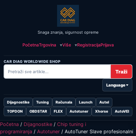
Snaga znanja, sigurnost opreme
Početna
Trgovina
Više
Registracija
Prijava
CAR DIAG WORLDWIDE SHOP
Traži
Language
Dijagnostike
Tuning
Računala
Launch
Autel
TOPDON
OBDSTAR
FLEX
Autotuner
Xhorse
AutoVEI
Početna
/
Dijagnostike
/
Chip tuning i
programiranja
/
Autotuner
/ AutoTuner Slave profesionalni