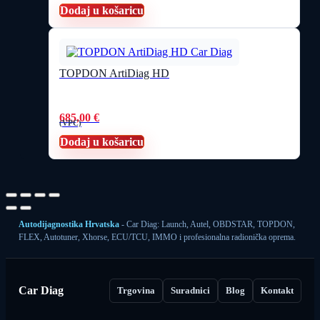
Dodaj u košaricu
TOPDON ArtiDiag HD
685,00
€
(VPC)
Dodaj u košaricu
Autodijagnostika Hrvatska
- Car Diag: Launch, Autel, OBDSTAR, TOPDON,
FLEX, Autotuner, Xhorse, ECU/TCU, IMMO i profesionalna radionička oprema.
Car Diag
Trgovina
Suradnici
Blog
Kontakt