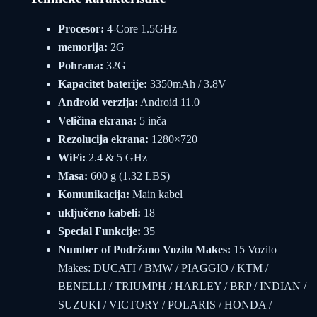
Procesor:
4-Core 1.5GHz
memorija:
2G
Pohrana:
32G
Kapacitet baterije:
3350mAh / 3.8V
Android verzija:
Android 11.0
Veličina ekrana:
5 inča
Rezolucija ekrana:
1280×720
WiFi:
2.4 & 5 GHz
Masa:
600 g (1.32 LBS)
Komunikacija:
Main kabel
uključeno kabeli:
18
Special Funkcije:
35+
Number of Podržano Vozilo Makes:
15 Vozilo
Makes: DUCATI / BMW / PIAGGIO / KTM /
BENELLI / TRIUMPH / HARLEY / BRP / INDIAN /
SUZUKI / VICTORY / POLARIS / HONDA /