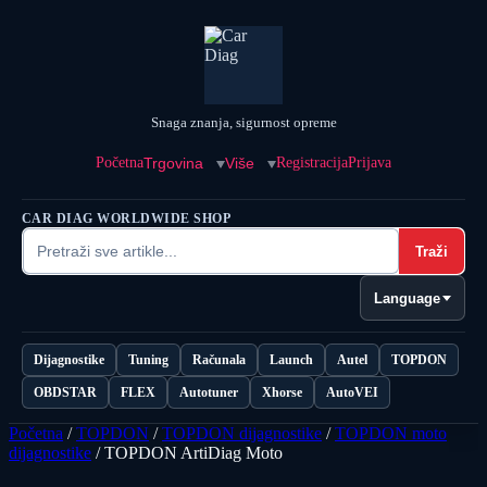
Snaga znanja, sigurnost opreme
Početna
Trgovina
Više
Registracija
Prijava
CAR DIAG WORLDWIDE SHOP
Traži
Language
Dijagnostike
Tuning
Računala
Launch
Autel
TOPDON
OBDSTAR
FLEX
Autotuner
Xhorse
AutoVEI
Početna
/
TOPDON
/
TOPDON dijagnostike
/
TOPDON moto
dijagnostike
/ TOPDON ArtiDiag Moto