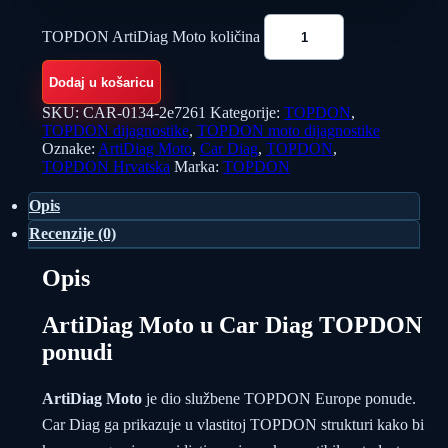
TOPDON ArtiDiag Moto količina
Dodaj u košaricu
SKU:
CAR-0134-2e7261
Kategorije:
TOPDON
,
TOPDON dijagnostike
,
TOPDON moto dijagnostike
Oznake:
ArtiDiag Moto
,
Car Diag
,
TOPDON
,
TOPDON Hrvatska
Marka:
TOPDON
Opis
Recenzije (0)
Opis
ArtiDiag Moto u Car Diag TOPDON
ponudi
ArtiDiag Moto
je dio službene TOPDON Europe ponude.
Car Diag ga prikazuje u vlastitoj TOPDON strukturi kako bi