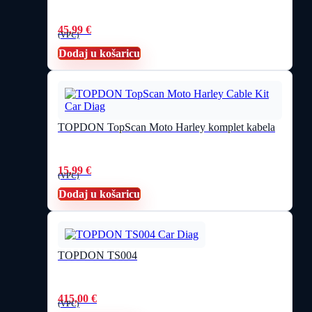
45,99
€
(VPC)
Dodaj u košaricu
TOPDON TopScan Moto Harley komplet kabela
15,99
€
(VPC)
Dodaj u košaricu
TOPDON TS004
415,00
€
(VPC)