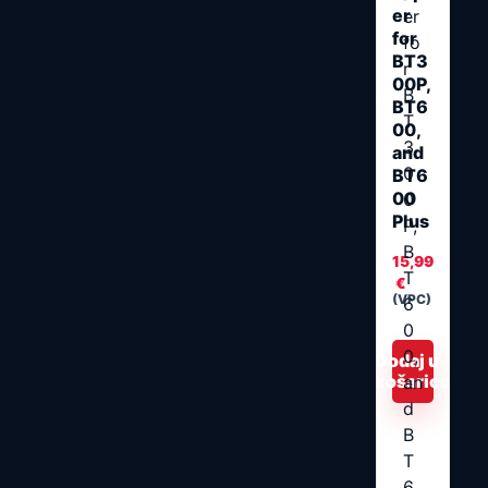
er
for
BT3
00P,
BT6
00,
and
BT6
00
Plus
15,99
€
(VPC)
Dodaj u
košaricu