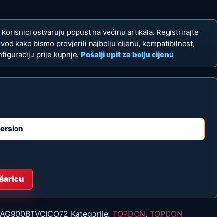
ni korisnici ostvaruju popust na većinu artikala. Registrirajte
izvod kako bismo provjerili najbolju cijenu, kompatibilnost,
figuraciju prije kupnje.
Pošalji upit za bolju cijenu
šaricu
IAG900BTVCICO72
Kategorije:
TOPDON
,
TOPDON