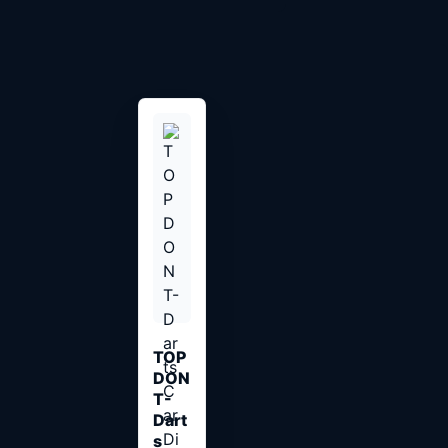
TOP
DON
T-
Dart
s