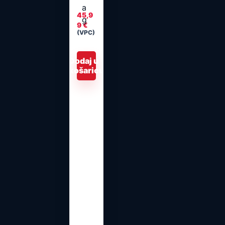
45,9
9
€
(VPC)
Dodaj u
košaricu