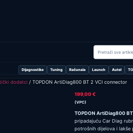
Dijagnostike
Tuning
Računala
Launch
Autel
T
ički dodatci
/ TOPDON ArtiDiag800 BT 2 VCI connector
199,00
€
(VPC)
TOPDON ArtiDiag800 BT 
pripadajuću Car Diag rubr
potrošnih dijelova i lak