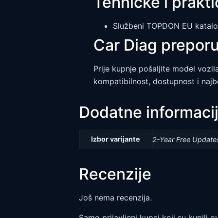
Tehničke i prakt
Službeni TOPDON EU katalog
Car Diag preporu
Prije kupnje pošaljite model vozila
kompatibilnost, dostupnost i najbo
Dodatne informaci
Izbor varijante
2-Year Free Updates
Recenzije
Još nema recenzija.
Samo prijavljeni kupci koji su kupili 