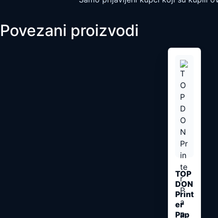
Povezani proizvodi
TOP
DON
Print
er
Pap