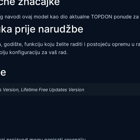
ične značajke
 navodi ovaj model kao dio aktualne TOPDON ponude za e
ka prije narudžbe
, godište, funkciju koju želite raditi i postojeću opremu u ra
lju konfiguraciju za vaš rad.
je
 Version, Lifetime Free Updates Version
ovaj proizvod mogu napisati recenziju.