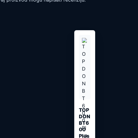
TOP
DON
BT6
00
Plus