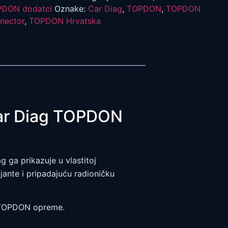
DON dodatci
Oznake:
Car Diag
,
TOPDON
,
TOPDON
nector
,
TOPDON Hrvatska
Car Diag TOPDON
ga prikazuje u vlastitoj
ante i pripadajuću radioničku
je TOPDON opreme.