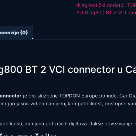
količina
dijagnostički dodatci
,
TOP
ArtiDiag800 BT 2 VCI con
cenzije (0)
g800 BT 2 VCI connector u 
connector
je dio službene TOPDON Europe ponude. Car Diag 
ogao jasno vidjeti namjenu, kompatibilnost, dostupne varij
atibilnosti, zamjenu potrošnih dijelova i lakše povezivan