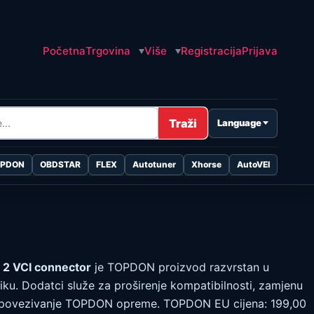
Početna
Trgovina
Više
Registracija
Prijava
Traži
Language
OPDON
OBDSTAR
FLEX
Autotuner
Xhorse
AutoVEI
2 VCI connector
je TOPDON proizvod razvrstan u
iku. Dodatci služe za proširenje kompatibilnosti, zamjenu
še povezivanje TOPDON opreme. TOPDON EU cijena: 199,00