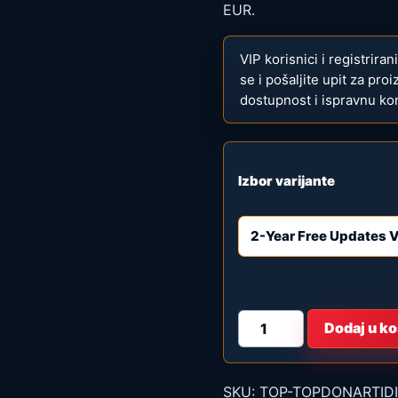
EUR.
VIP korisnici i registrira
se i pošaljite upit za pro
dostupnost i ispravnu kon
Izbor varijante
TOPDON
Dodaj u ko
ArtiDiag800
BT
2
VCI
connector
SKU:
TOP-TOPDONARTID