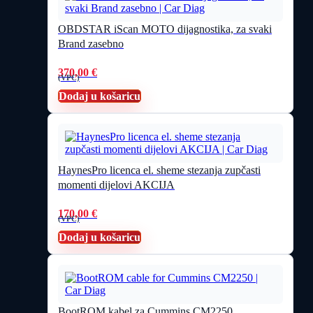
OBDSTAR iScan MOTO dijagnostika, za svaki
Brand zasebno
370,00
€
(VPC)
Dodaj u košaricu
HaynesPro licenca el. sheme stezanja zupčasti
momenti dijelovi AKCIJA
170,00
€
(VPC)
Dodaj u košaricu
BootROM kabel za Cummins CM2250