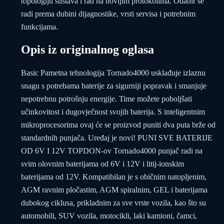
topologiju sustava i rad na novijim protokolima. Odabir se
radi prema dubini dijagnostike, vrsti servisa i potrebnim
funkcijama.
Opis iz originalnog oglasa
Basic Pametna tehnologija Tornado4000 usklađuje izlaznu
snagu s potrebama baterije za sigurniji popravak i smanjuje
nepotrebnu potrošnju energije. Time možete poboljšati
učinkovitost i dugovječnost svojih baterija. S inteligentnim
mikroprocesorima ovaj će se proizvod puniti dva puta brže od
standardnih punjača. Uređaj je novi! PUNI SVE BATERIJE
OD 6V I 12V TOPDON-ov Tornado4000 punjač radi na
svim olovnim baterijama od 6V i 12V i litij-ionskim
baterijama od 12V. Kompatibilan je s običnim natopljenim,
AGM ravnim pločastim, AGM spiralnim, GEL i baterijama
dubokog ciklusa, prikladnim za sve vrste vozila, kao što su
automobili, SUV vozila, motocikli, laki kamioni, čamci,