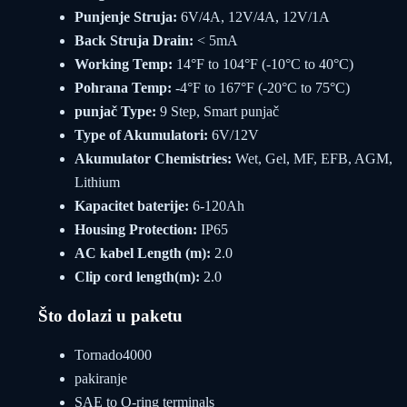
Punjenje Struja:
6V/4A, 12V/4A, 12V/1A
Back Struja Drain:
< 5mA
Working Temp:
14°F to 104°F (-10°C to 40°C)
Pohrana Temp:
-4°F to 167°F (-20°C to 75°C)
punjač Type:
9 Step, Smart punjač
Type of Akumulatori:
6V/12V
Akumulator Chemistries:
Wet, Gel, MF, EFB, AGM,
Lithium
Kapacitet baterije:
6-120Ah
Housing Protection:
IP65
AC kabel Length (m):
2.0
Clip cord length(m):
2.0
Što dolazi u paketu
Tornado4000
pakiranje
SAE to O-ring terminals