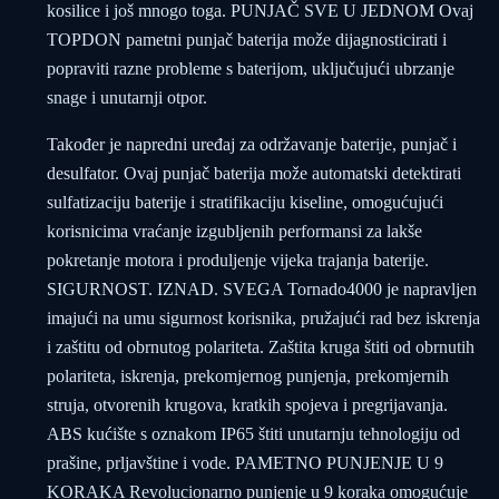
kosilice i još mnogo toga. PUNJAČ SVE U JEDNOM Ovaj
TOPDON pametni punjač baterija može dijagnosticirati i
popraviti razne probleme s baterijom, uključujući ubrzanje
snage i unutarnji otpor.
Također je napredni uređaj za održavanje baterije, punjač i
desulfator. Ovaj punjač baterija može automatski detektirati
sulfatizaciju baterije i stratifikaciju kiseline, omogućujući
korisnicima vraćanje izgubljenih performansi za lakše
pokretanje motora i produljenje vijeka trajanja baterije.
SIGURNOST. IZNAD. SVEGA Tornado4000 je napravljen
imajući na umu sigurnost korisnika, pružajući rad bez iskrenja
i zaštitu od obrnutog polariteta. Zaštita kruga štiti od obrnutih
polariteta, iskrenja, prekomjernog punjenja, prekomjernih
struja, otvorenih krugova, kratkih spojeva i pregrijavanja.
ABS kućište s oznakom IP65 štiti unutarnju tehnologiju od
prašine, prljavštine i vode. PAMETNO PUNJENJE U 9
KORAKA Revolucionarno punjenje u 9 koraka omogućuje