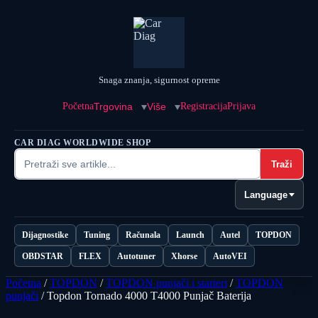
Snaga znanja, sigurnost opreme
Početna
Trgovina
Više
Registracija
Prijava
CAR DIAG WORLDWIDE SHOP
Traži
Language
Dijagnostike
Tuning
Računala
Launch
Autel
TOPDON
OBDSTAR
FLEX
Autotuner
Xhorse
AutoVEI
Početna
/
TOPDON
/
TOPDON punjači i starteri
/
TOPDON
punjači
/ Topdon Tornado 4000 T4000 Punjač Baterija