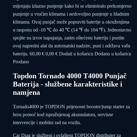
mijenjaju izlazno punjenje kako bi se eliminiralo prekomjerno
punjenje u vrućim klimama i nedovoljno punjenje u hladnim
klimama. Ovaj punjač može popraviti baterije u okruženjima
u rasponu od -10 ℃ do 40 ℃ (14 ℉ do 104 ℉). Jednostavno
spojite na izvor napajanja, zatim oštećenu bateriju i pustite
ovaj napredni alat da automatski nadzire, puni i održava vašu
bateriju. 60,00 € 0,00 € Dodati u košaricu Dodano u košaricu
Prodano
Topdon Tornado 4000 T4000 Punjač
Baterija - službene karakteristike i
namjena
Tornado4000 je TOPDON prijenosni booster/jump starter za
brzu pomoć kod ispražnjenog akumulatora, servisne
intervencije i mobilni rad na vozilu.
Car Diag je službeni i ovlašteni TOPDON distributer za