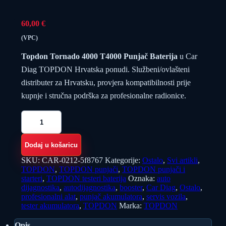
60,00
€
(VPC)
Topdon Tornado 4000 T4000 Punjač Baterija
u Car
Diag TOPDON Hrvatska ponudi. Službeni/ovlašteni
distributer za Hrvatsku, provjera kompatibilnosti prije
kupnje i stručna podrška za profesionalne radionice.
Topdon
Tornado
4000
T4000
Dodaj u košaricu
Punjač
Baterija
SKU:
CAR-0212-5f8767
Kategorije:
Ostalo
,
Svi artikli
,
količina
TOPDON
,
TOPDON punjači
,
TOPDON punjači i
starteri
,
TOPDON testeri baterija
Oznaka:
auto
dijagnostika
,
autodijagnostika
,
booster
,
Car Diag
,
Ostalo
,
profesionalni alat
,
punjač akumulatora
,
servis vozila
,
tester akumulatora
,
TOPDON
Marka:
TOPDON
Opis