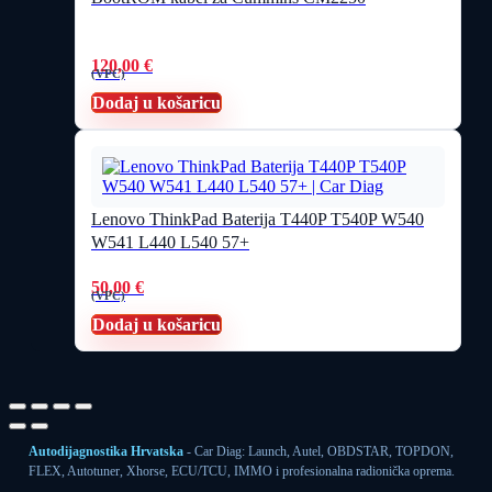
120,00
€
(VPC)
Dodaj u košaricu
Lenovo ThinkPad Baterija T440P T540P W540
W541 L440 L540 57+
50,00
€
(VPC)
Dodaj u košaricu
Autodijagnostika Hrvatska
- Car Diag: Launch, Autel, OBDSTAR, TOPDON,
FLEX, Autotuner, Xhorse, ECU/TCU, IMMO i profesionalna radionička oprema.