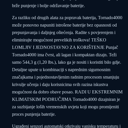
brže punjenje i bolje održavanje baterije.
Za razliku od drugih alata za popravak baterija, Tornado4000
može ponovno napuniti istrošene baterije bez opasnosti od
prepunjavanja i daljnjeg oštećenja. Radite s povjerenjem i
eliminirajte mogućnost prevelikih troškova! TEŠKO
LOMLJIV I JEDNOSTAVNO ZA KORIŠTENJE Punjač
Tornado4000 ima čvrst, ali lagan i kompaktan dizajn. Teži
samo 544,3 g (1,20 lbs.), lako ga je nositi i koristiti bilo gdje.
Detaljne upute u kombinaciji s naprednim sigurnosnim
značajkama i pojednostavljenim radnim procesom smanjuju
krivulje učenja i daju korisnicima svih razina iskustva
mogućnost da dobro obave posao. RADI U EKSTREMNIM
KLIMATSKIM PODRUČJIMA Tornado4000 dizajniran je
za suzbijanje loših vremenskih uvjeta koji mogu promijeniti
proces punjenja baterije.
Ugrađeni senzori automatski otkrivaju vanjsku temperaturu i