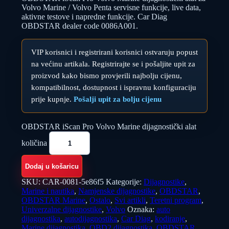
Volvo Marine / Volvo Penta servisne funkcije, live data,
aktivne testove i napredne funkcije. Car Diag
OBDSTAR dealer code 0086A001.
VIP korisnici i registrirani korisnici ostvaruju popust
na većinu artikala. Registrirajte se i pošaljite upit za
proizvod kako bismo provjerili najbolju cijenu,
kompatibilnost, dostupnost i ispravnu konfiguraciju
prije kupnje.
Pošalji upit za bolju cijenu
OBDSTAR iScan Pro Volvo Marine dijagnostički alat
količina
Dodaj u košaricu
SKU:
CAR-0081-5e86f5
Kategorije:
Dijagnostike
,
Marine i nautika
,
Namjenske dijagnostike
,
OBDSTAR
,
OBDSTAR Marine
,
Ostalo
,
Svi artikli
,
Teretni program
,
Univerzalne dijagnostike
,
Volvo
Oznaka:
auto
dijagnostika
,
autodijagnostika
,
Car Diag
,
kodiranje
,
Marine dijagnostika
,
OBD2 dijagnostika
,
OBDSTAR
,