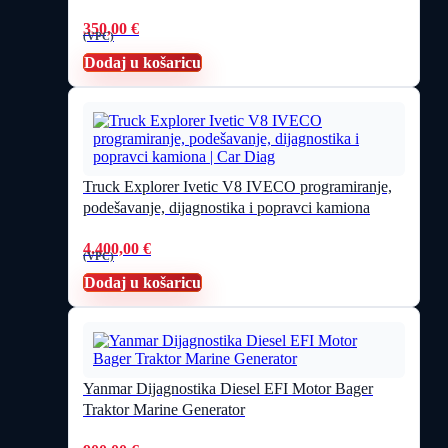
350,00
€
(VPC)
Dodaj u košaricu
Truck Explorer Ivetic V8 IVECO programiranje,
podešavanje, dijagnostika i popravci kamiona
4.400,00
€
(VPC)
Dodaj u košaricu
Yanmar Dijagnostika Diesel EFI Motor Bager
Traktor Marine Generator