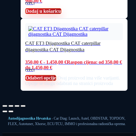
900,00
€
(VPC)
Dodaj u košaricu
CAT ET3 Dijagnostika CAT caterpillar
dijagnostika CAT Dijagnostika
350,00
€
-
1.450,00
€
Raspon cijena: od 350,00 €
do 1.450,00 €
(VPC)
Odaberi opcije
Ovaj proizvod ima više varijanti.
Opcije se mogu odabrati na stranici proizvoda
Autodijagnostika Hrvatska
- Car Diag: Launch, Autel, OBDSTAR, TOPDON,
FLEX, Autotuner, Xhorse, ECU/TCU, IMMO i profesionalna radionička oprema.