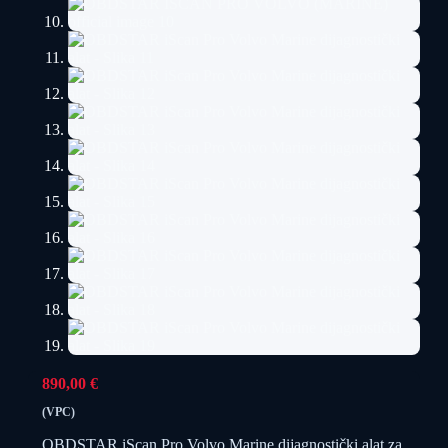
890,00
€
(VPC)
OBDSTAR iScan Pro Volvo Marine dijagnostički alat za