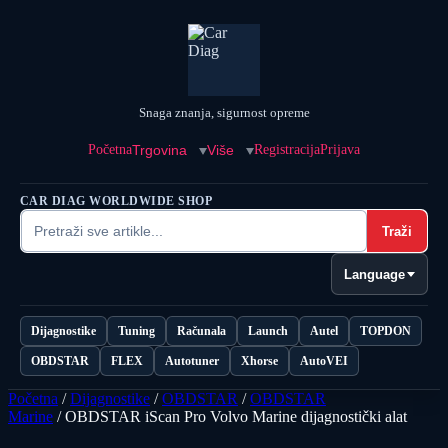
Snaga znanja, sigurnost opreme
Početna
Trgovina
Više
Registracija
Prijava
CAR DIAG WORLDWIDE SHOP
Traži
Language
Dijagnostike
Tuning
Računala
Launch
Autel
TOPDON
OBDSTAR
FLEX
Autotuner
Xhorse
AutoVEI
Početna
/
Dijagnostike
/
OBDSTAR
/
OBDSTAR
Marine
/ OBDSTAR iScan Pro Volvo Marine dijagnostički alat