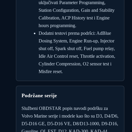
uključivati Parameter Programming,
Station Configuration, Gain and Stability
Calibration, ACP History test i Engine
hours programming.
Dodatni testovi prema podršci: AdBlue
Dosing System, Engine Run-up, Injector
shut off, Spark shut off, Fuel pump relay,
Idle Air Control reset, Throttle activation,
Cylinder Compression, O2 sensor test i
Misfire reset.
Podržane serije
Službeni OBDSTAR popis navodi podršku za
Volvo Marine serije i modele kao što su D3, D4/D6,
D5-D16 GE, D5-D16 VE, D8/D13-1000, D9-D16,
Gasoline, QL EST, D12, KAD-300, KAD-44,