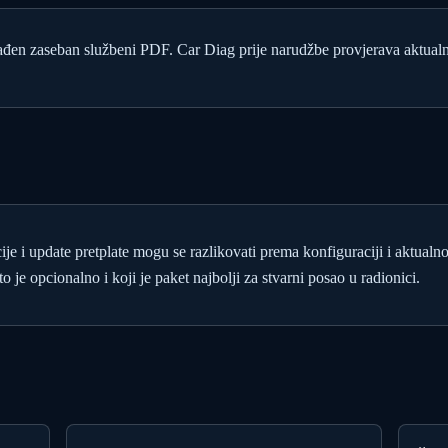
ađen zaseban službeni PDF. Car Diag prije narudžbe provjerava aktualn
cije i update pretplate mogu se razlikovati prema konfiguraciji i aktualn
o je opcionalno i koji je paket najbolji za stvarni posao u radionici.