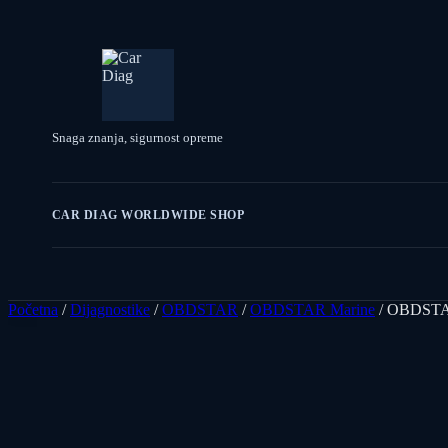
Snaga znanja, sigurnost opreme
CAR DIAG WORLDWIDE SHOP
Početna
/
Dijagnostike
/
OBDSTAR
/
OBDSTAR Marine
/ OBDSTAR 