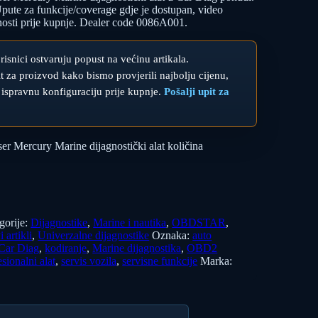
te za funkcije/coverage gdje je dostupan, video
lnosti prije kupnje. Dealer code 0086A001.
orisnici ostvaruju popust na većinu artikala.
upit za proizvod kako bismo provjerili najbolju cijenu,
 ispravnu konfiguraciju prije kupnje.
Pošalji upit za
Mercury Marine dijagnostički alat količina
gorije:
Dijagnostike
,
Marine i nautika
,
OBDSTAR
,
i artikli
,
Univerzalne dijagnostike
Oznaka:
auto
Car Diag
,
kodiranje
,
Marine dijagnostika
,
OBD2
esionalni alat
,
servis vozila
,
servisne funkcije
Marka: