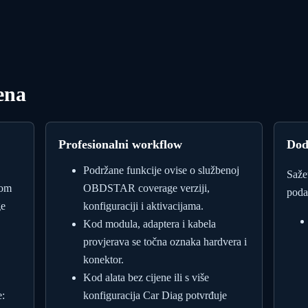
ena
Profesionalni workflow
Dod
Podržane funkcije ovise o službenoj
Saže
nom
OBDSTAR coverage verziji,
poda
ge
konfiguraciji i aktivacijama.
Kod modula, adaptera i kabela
provjerava se točna oznaka hardvera i
konektor.
Kod alata bez cijene ili s više
:
konfiguracija Car Diag potvrđuje