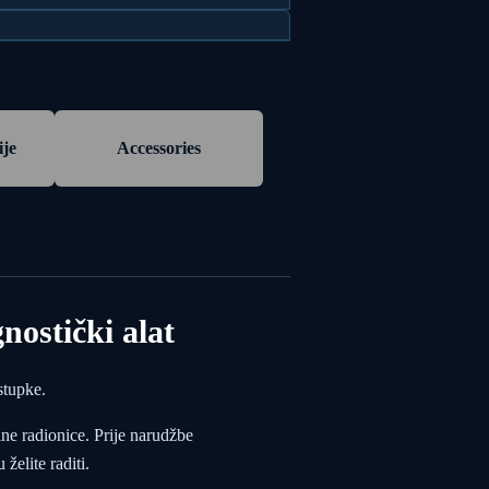
ije
Accessories
ostički alat
stupke.
ane radionice. Prije narudžbe
želite raditi.