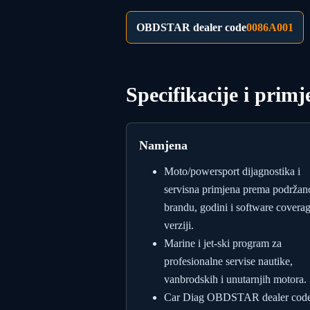
OBDSTAR dealer code
0086A001
Specifikacije i primj
Namjena
Moto/powersport dijagnostika i
servisna primjena prema podrža
brandu, godini i software covera
verziji.
Marine i jet-ski program za
profesionalne servise nautike,
vanbrodskih i unutarnjih motora.
Car Diag OBDSTAR dealer code