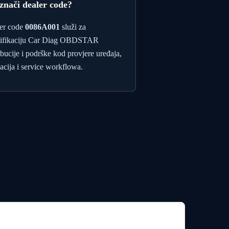
 znači dealer code?
er code
0086A001
služi za
tifikaciju Car Diag OBDSTAR
ibucije i podrške kod provjere uređaja,
vacija i service workflowa.