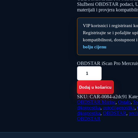
Službeni OBDSTAR podaci, Upu
materijali i provjera kompatibi
VIP korisnici i registrirani k
Registrirajte se i pošaljite 
kompatibilnost, dostupnost i
bolju cijenu
OBDSTAR iScan Pro Mercruiser 
Dodaj u košaricu
SKU:
CAR-0084-a2dc91
Kate
OBDSTAR Marine
,
Ostalo
,
Sv
dijagnostika
,
autodijagnostika
,
dijagnostika
,
OBDSTAR
,
prof
OBDSTAR