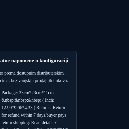
atne napomene o konfiguraciji
to prema dostupnim distributerskim
cima, bez vanjskih prodajnih linkova:
Package: 33cm*23cm*11cm
&nbsp;&nbsp;&nbsp; ( Inch:
12.99*9.06*4.33 ) Returns: Return
for refund within 7 days,buyer pays
return shipping. Read details ?