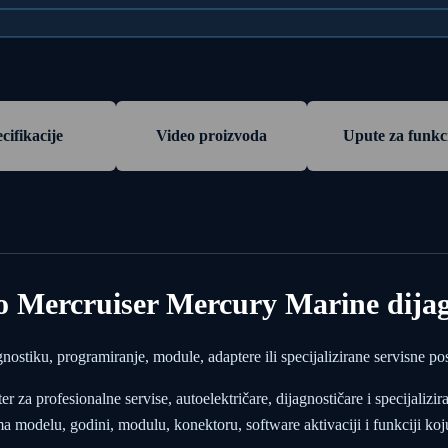
cifikacije
Video proizvoda
Upute za funkc
Mercruiser Mercury Marine dijagn
tiku, programiranje, module, adaptere ili specijalizirane servisne po
za profesionalne servise, autoelektričare, dijagnostičare i specijalizir
modelu, godini, modulu, konektoru, software aktivaciji i funkciji koju 