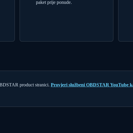
paket prije ponude.
OBDSTAR product stranici.
Provjeri službeni OBDSTAR YouTube k