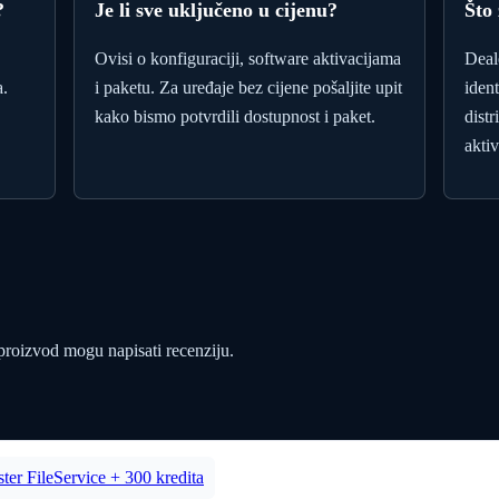
?
Je li sve uključeno u cijenu?
Što
Ovisi o konfiguraciji, software aktivacijama
Deal
a.
i paketu. Za uređaje bez cijene pošaljite upit
iden
kako bismo potvrdili dostupnost i paket.
distr
akti
 proizvod mogu napisati recenziju.