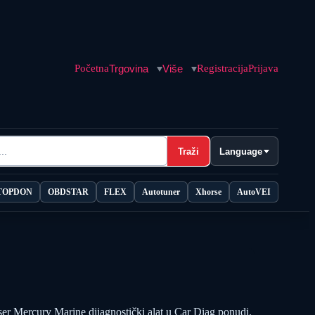
Početna
Trgovina
Više
Registracija
Prijava
Traži
Language
TOPDON
OBDSTAR
FLEX
Autotuner
Xhorse
AutoVEI
 Mercury Marine dijagnostički alat u Car Diag ponudi.