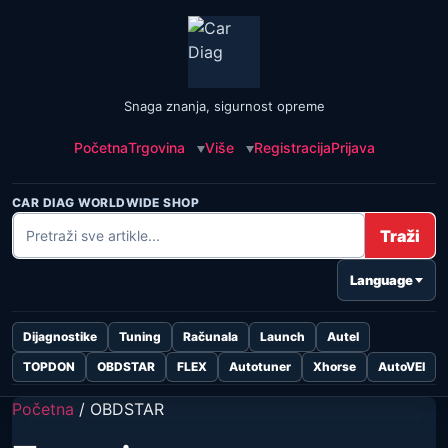
Snaga znanja, sigurnost opreme
Početna
Trgovina
Više
Registracija
Prijava
CAR DIAG WORLDWIDE SHOP
Traži
Language
Dijagnostike
Tuning
Računala
Launch
Autel
TOPDON
OBDSTAR
FLEX
Autotuner
Xhorse
AutoVEI
Početna
/ OBDSTAR