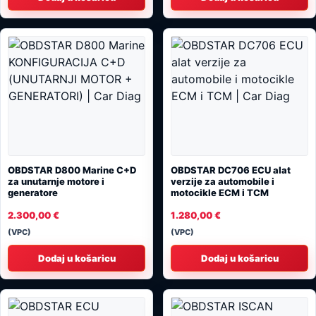
OBDSTAR D800 Marine C+D
OBDSTAR DC706 ECU alat
za unutarnje motore i
verzije za automobile i
generatore
motocikle ECM i TCM
2.300,00
€
1.280,00
€
(VPC)
(VPC)
Dodaj u košaricu
Dodaj u košaricu
Ovaj