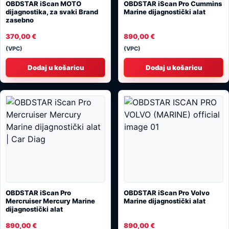
OBDSTAR iScan MOTO
OBDSTAR iScan Pro Cummins
dijagnostika, za svaki Brand
Marine dijagnostički alat
zasebno
370,00
€
890,00
€
(VPC)
(VPC)
Dodaj u košaricu
Dodaj u košaricu
OBDSTAR iScan Pro
OBDSTAR iScan Pro Volvo
Mercruiser Mercury Marine
Marine dijagnostički alat
dijagnostički alat
890,00
€
890,00
€