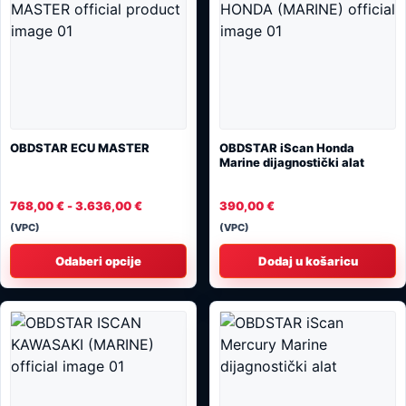
proizvod
ima
više
varijanti.
Opcije
se
mogu
OBDSTAR ECU MASTER
OBDSTAR iScan Honda
odabrati
Marine dijagnostički alat
na
stranici
Raspon
768,00
€
-
3.636,00
€
390,00
€
cijena:
proizvoda
(VPC)
(VPC)
od
768,00 €
Odaberi opcije
Dodaj u košaricu
do
3.636,00 €