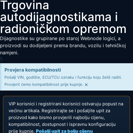
Trgovina
autodijagnostikama i
radioničkom opremom
Dijagnostike su grupirane po staroj Webnode logici, a
proizvodi su dodijeljeni prema brandu, vozilu i tehničkoj
namjeni.
Provjera kompatibilnosti
Pošalji VIN, godište, ECU/TCU oznaku i funkciju koju želiš raditi.
×
Provjerit ćemo kompatibilnost prije kupnje.
VIP korisnici i registrirani korisnici ostvaruju popust na
većinu artikala. Registrirajte se i pošaljite upit za
proizvod kako bismo provjerili najbolju cijenu,
kompatibilnost, dostupnost i ispravnu konfiguraciju
prije kupnje.
Pošalji upit za bolju cijenu