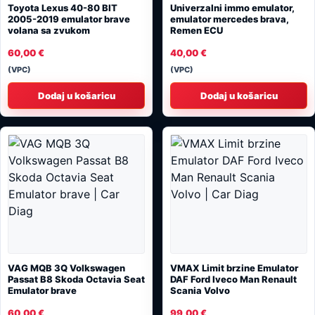
Toyota Lexus 40-80 BIT
Univerzalni immo emulator,
2005-2019 emulator brave
emulator mercedes brava,
volana sa zvukom
Remen ECU
60,00
€
40,00
€
(VPC)
(VPC)
Dodaj u košaricu
Dodaj u košaricu
VAG MQB 3Q Volkswagen
VMAX ​​Limit brzine Emulator
Passat B8 Skoda Octavia Seat
DAF Ford Iveco Man Renault
Emulator brave
Scania Volvo
60,00
€
99,00
€