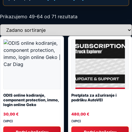
Prikazujemo 49-64 od 71 rezultata
ODIS online kodiranje,
Pretplata za ažuriranje i
component protection, immo,
podršku AutoVEI
login online Geko
30,00
€
480,00
€
(VPC)
(VPC)
Dodaj u košaricu
Dodaj u košaricu