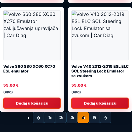
Volvo S60 S80 XC60 XC70
Volvo V40 2012-2019 ESL ELC
ESL emulator
SCL Steering Lock Emulator
sa zvukom
55,00
€
55,00
€
(VPC)
(VPC)
Dodaj u košaricu
Dodaj u košaricu
←
1
2
3
4
5
→