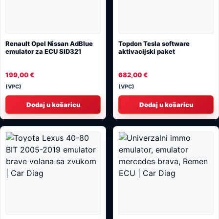
Renault Opel Nissan AdBlue
Topdon Tesla software
emulator za ECU SID321
aktivacijski paket
199,00
€
682,00
€
(VPC)
(VPC)
Dodaj u košaricu
Dodaj u košaricu