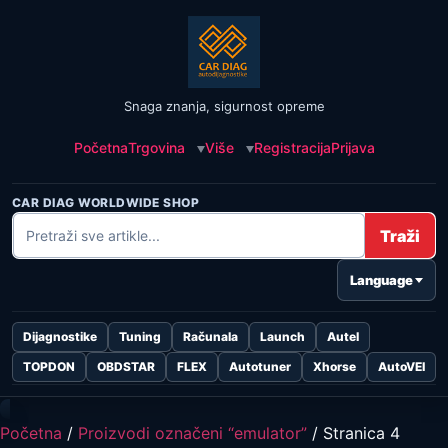
Snaga znanja, sigurnost opreme
Početna
Trgovina
Više
Registracija
Prijava
CAR DIAG WORLDWIDE SHOP
Traži
Language
Dijagnostike
Tuning
Računala
Launch
Autel
TOPDON
OBDSTAR
FLEX
Autotuner
Xhorse
AutoVEI
Početna
/
Proizvodi označeni “emulator”
/ Stranica 4