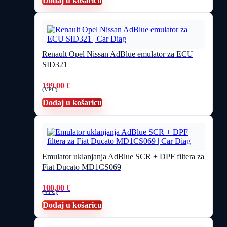
Dodaj u košaricu
Renault Opel Nissan AdBlue emulator za ECU
SID321
199,00
€
(VPC)
Dodaj u košaricu
Emulator uklanjanja AdBlue SCR + DPF filtera za
Fiat Ducato MD1CS069
100,00
€
(VPC)
Dodaj u košaricu