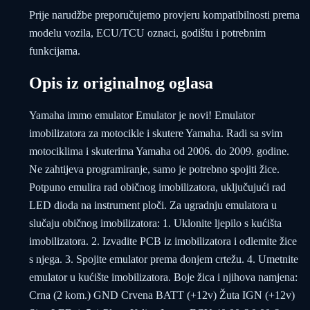
Prije narudžbe preporučujemo provjeru kompatibilnosti prema
modelu vozila, ECU/TCU oznaci, godištu i potrebnim
funkcijama.
Opis iz originalnog oglasa
Yamaha immo emulator Emulator je novi! Emulator
imobilizatora za motocikle i skutere Yamaha. Radi sa svim
motociklima i skuterima Yamaha od 2006. do 2009. godine.
Ne zahtijeva programiranje, samo je potrebno spojiti žice.
Potpuno emulira rad običnog imobilizatora, uključujući rad
LED dioda na instrument ploči. Za ugradnju emulatora u
slučaju običnog imobilizatora: 1. Uklonite ljepilo s kućišta
imobilizatora. 2. Izvadite PCB iz imobilizatora i odlemite žice
s njega. 3. Spojite emulator prema donjem crtežu. 4. Umetnite
emulator u kućište imobilizatora. Boje žica i njihova namjena:
Crna (2 kom.) GND Crvena BATT (+12v) Žuta IGN (+12v)