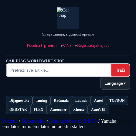
Snaga znanja, sigurnost opreme
Početna
Trgovina
Više
Registracija
Prijava
CAR DIAG WORLDWIDE SHOP
Traži
Language
Dijagnostike
Tuning
Računala
Launch
Autel
TOPDON
OBDSTAR
FLEX
Autotuner
Xhorse
AutoVEI
Početna
/
Dijagnostike
/
Emulatori brave i IMMO
/ Yamaha
emulator immo emulator motocikli i skuteri