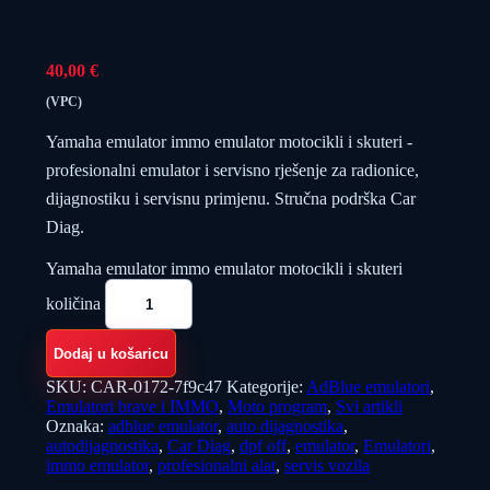
40,00
€
(VPC)
Yamaha emulator immo emulator motocikli i skuteri -
profesionalni emulator i servisno rješenje za radionice,
dijagnostiku i servisnu primjenu. Stručna podrška Car
Diag.
Yamaha emulator immo emulator motocikli i skuteri
količina
Dodaj u košaricu
SKU:
CAR-0172-7f9c47
Kategorije:
AdBlue emulatori
,
Emulatori brave i IMMO
,
Moto program
,
Svi artikli
Oznaka:
adblue emulator
,
auto dijagnostika
,
autodijagnostika
,
Car Diag
,
dpf off
,
emulator
,
Emulatori
,
immo emulator
,
profesionalni alat
,
servis vozila