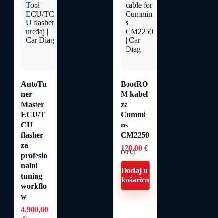
AutoTu
BootRO
ner
M kabel
Master
za
ECU/T
Cummi
CU
ns
flasher
CM2250
za
120,00
€
(VPC)
profesio
nalni
Dodaj u
tuning
košaricu
workflo
w
4.900,00