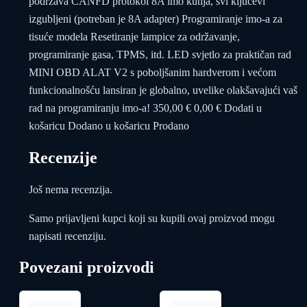
podržava CANFD protokol 8A imo kutija, svi ključevi
izgubljeni (potreban je 8A adapter) Programiranje imo-a za
tisuće modela Resetiranje lampice za održavanje,
programiranje gasa, TPMS, itd. LED svjetlo za praktičan rad
MINI OBD ALAT V2 s poboljšanim hardverom i većom
funkcionalnošću lansiran je globalno, uvelike olakšavajući vaš
rad na programiranju imo-a! 350,00 € 0,00 € Dodati u
košaricu Dodano u košaricu Prodano
Recenzije
Još nema recenzija.
Samo prijavljeni kupci koji su kupili ovaj proizvod mogu
napisati recenziju.
Povezani proizvodi