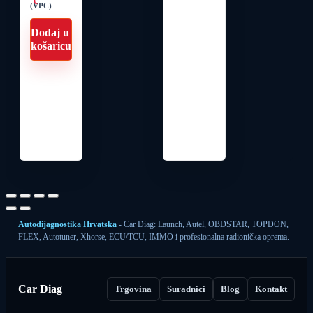
€
(VPC)
Dodaj u
košaricu
Autodijagnostika Hrvatska
- Car Diag: Launch, Autel, OBDSTAR, TOPDON,
FLEX, Autotuner, Xhorse, ECU/TCU, IMMO i profesionalna radionička oprema.
Car Diag
Trgovina
Suradnici
Blog
Kontakt