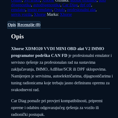
Ostalo
,
Svi artikli
,
Xhorse
Oznaka:
adblue emulator
,
auto
programator
dijagnostika
,
autodijagnostika
,
Car Diag
,
dpf off
,
podrška
emulator
,
immo emulator
,
Ostalo
,
profesionalni alat
,
CAN
servis vozila
,
Xhorse
Marka:
Xhorse
FD
količina
Opis
Recenzije (0)
Opis
Xhorse XDMO20 VVDI MINI OBD alat V2 IMMO
programator podrška CAN FD
je profesionalni emulator i
servisno rješenje za profesionalan rad na sustavima
zaključavanja, IMMO, AdBlue/SCR ili DPF sklopovima.
Namijenjen je servisima, autoelektričarima, dijagnostičarima i
tuning radionicama koje trebaju jasno definiranu opremu za
svakodnevni rad.
Car Diag pomaže pri provjeri kompatibilnosti, pripremi
opreme i odabiru odgovarajućeg rješenja za vozilo ili
radionički postupak.