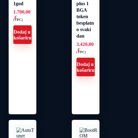
1god
plus 1
BGA
1.700,00
token
€
(VPC)
besplatn
o svaki
Dodaj u
dan
košaricu
3.420,00
€
(VPC)
Dodaj u
košaricu