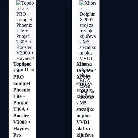
Topdon
Xhorse
Lite
Dolphin
PRO
XP005
komplet
stroj za
Phoenix
rezanje
Lite +
ključeva
Punjač
s M5
T30A +
stezaljko
Booster
m plus
V3000 +
VVDI
Haynes
alat za
Pro
ključeve