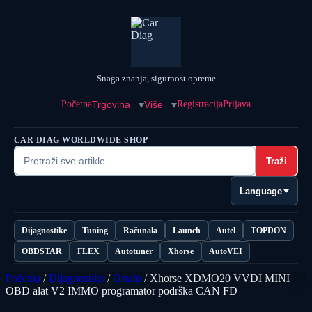
Snaga znanja, sigurnost opreme
Početna
Trgovina
Više
Registracija
Prijava
CAR DIAG WORLDWIDE SHOP
Traži
Language
Dijagnostike
Tuning
Računala
Launch
Autel
TOPDON
OBDSTAR
FLEX
Autotuner
Xhorse
AutoVEI
Početna
/
Dijagnostike
/
Ostalo
/ Xhorse XDMO20 VVDI MINI
OBD alat V2 IMMO programator podrška CAN FD