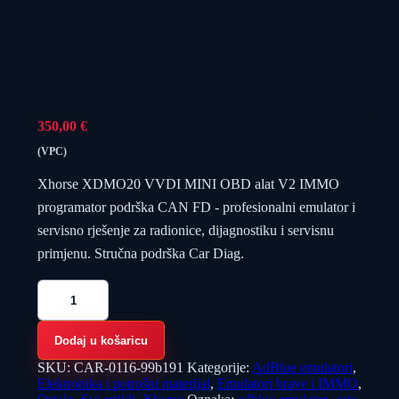
350,00
€
(VPC)
Xhorse XDMO20 VVDI MINI OBD alat V2 IMMO
programator podrška CAN FD - profesionalni emulator i
servisno rješenje za radionice, dijagnostiku i servisnu
primjenu. Stručna podrška Car Diag.
Xhorse
XDMO20
VVDI
MINI
Dodaj u košaricu
OBD
alat
SKU:
CAR-0116-99b191
Kategorije:
AdBlue emulatori
,
V2
Elektronika i potrošni materijal
,
Emulatori brave i IMMO
,
IMMO