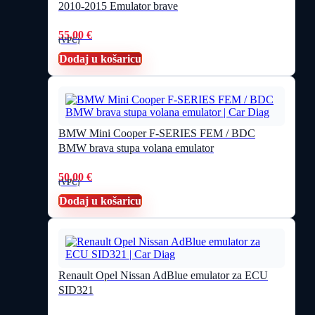
2010-2015 Emulator brave
55,00
€
(VPC)
Dodaj u košaricu
BMW Mini Cooper F-SERIES FEM / BDC
BMW brava stupa volana emulator
50,00
€
(VPC)
Dodaj u košaricu
Renault Opel Nissan AdBlue emulator za ECU
SID321