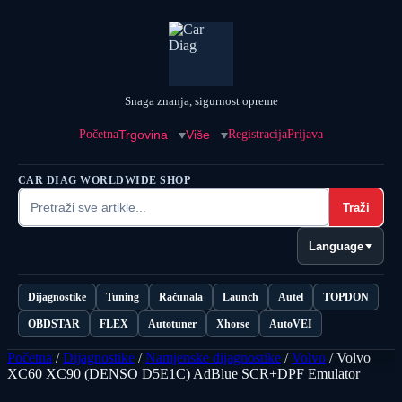
Snaga znanja, sigurnost opreme
Početna
Trgovina
Više
Registracija
Prijava
CAR DIAG WORLDWIDE SHOP
Traži
Language
Dijagnostike
Tuning
Računala
Launch
Autel
TOPDON
OBDSTAR
FLEX
Autotuner
Xhorse
AutoVEI
Početna
/
Dijagnostike
/
Namjenske dijagnostike
/
Volvo
/ Volvo
XC60 XC90 (DENSO D5E1C) AdBlue SCR+DPF Emulator