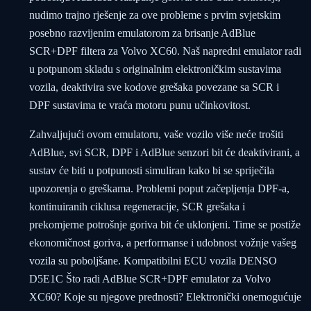
nudimo trajno rješenje za ove probleme s prvim svjetskim
posebno razvijenim emulatorom za brisanje AdBlue
SCR+DPF filtera za Volvo XC60. Naš napredni emulator radi
u potpunom skladu s originalnim elektroničkim sustavima
vozila, deaktivira sve kodove grešaka povezane sa SCR i
DPF sustavima te vraća motoru punu učinkovitost.
Zahvaljujući ovom emulatoru, vaše vozilo više neće trošiti
AdBlue, svi SCR, DPF i AdBlue senzori bit će deaktivirani, a
sustav će biti u potpunosti simuliran kako bi se spriječila
upozorenja o greškama. Problemi poput začepljenja DPF-a,
kontinuiranih ciklusa regeneracije, SCR grešaka i
prekomjerne potrošnje goriva bit će uklonjeni. Time se postiže
ekonomičnost goriva, a performanse i udobnost vožnje vašeg
vozila su poboljšane. Kompatibilni ECU vozila DENSO
D5E1C Što radi AdBlue SCR+DPF emulator za Volvo
XC60? Koje su njegove prednosti? Elektronički onemogućuje