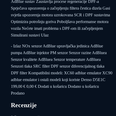
AdBlue sustav Zaustavlja procese regeneracije DPF-a
Sprječava upozorenja o začepljenju filtera čestica dizela Gasi
svjetla upozorenja motora uzrokovana SCR i DPF sustavima
Optimizira potrošnju goriva Poboljšava performanse motora
vozila Nećete imati problema s DPF-om ili začepljenjem
Simulirani sustavi Ulaz
- Izlaz NOx senzor AdBlue upravljačka jedinica AdBlue
pumpa AdBlue injektor PM senzor Senzor razine AdBluea
Senzor kvalitete AdBluea Senzor temperature AdBluea
Senzori tlaka SRC filter DPF senzor diferencijalnog tlaka
DPF filter Kompatibilni modeli: XC60 adblue emulator XC90
adblue emulator i ostali modeli koji koriste Denso D5E1C
199,00 € 0,00 € Dodati u košaricu Dodano u košaricu
Prodano
Recenzije