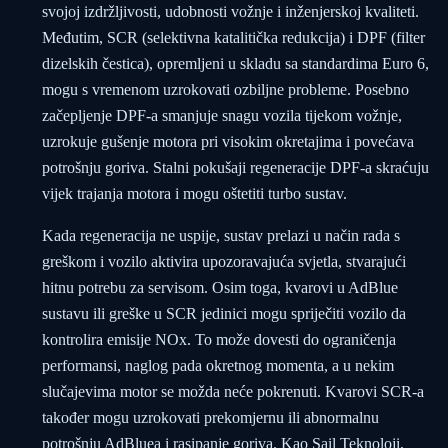
svojoj izdržljivosti, udobnosti vožnje i inženjerskoj kvaliteti.
Međutim, SCR (selektivna katalitička redukcija) i DPF (filter
dizelskih čestica), opremljeni u skladu sa standardima Euro 6,
mogu s vremenom uzrokovati ozbiljne probleme. Posebno
začepljenje DPF-a smanjuje snagu vozila tijekom vožnje,
uzrokuje gušenje motora pri visokim okretajima i povećava
potrošnju goriva. Stalni pokušaji regeneracije DPF-a skraćuju
vijek trajanja motora i mogu oštetiti turbo sustav.
Kada regeneracija ne uspije, sustav prelazi u način rada s
greškom i vozilo aktivira upozoravajuća svjetla, stvarajući
hitnu potrebu za servisom. Osim toga, kvarovi u AdBlue
sustavu ili greške u SCR jedinici mogu spriječiti vozilo da
kontrolira emisije NOx. To može dovesti do ograničenja
performansi, naglog pada okretnog momenta, a u nekim
slučajevima motor se možda neće pokrenuti. Kvarovi SCR-a
također mogu uzrokovati prekomjernu ili abnormalnu
potrošnju AdBluea i rasipanje goriva. Kao Sail Teknoloji,