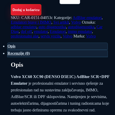
Dodaj u košaricu
SKU:
CAR-0151-04053c
Kategorije:
AdBlue emulatori
,
Emulatori brave i IMMO
,
Svi artikli
,
Volvo
Oznaka:
adblue emulator
,
auto dijagnostika
,
autodijagnostika
,
Car
Diag
,
dpf off
,
emulator
,
Emulatori
,
immo emulator
,
profesionalni alat
,
servis vozila
,
Volvo
Marka:
Volvo
Opis
Recenzije (0)
Opis
Volvo XC60 XC90 (DENSO D5E1C) AdBlue SCR+DPF
Emulator
je profesionalni emulator i servisno rješenje za
profesionalan rad na sustavima zaključavanja, IMMO,
AdBlue/SCR ili DPF sklopovima. Namijenjen je servisima,
autoelektričarima, dijagnostičarima i tuning radionicama koje
trebaju jasno definiranu opremu za svakodnevni rad.