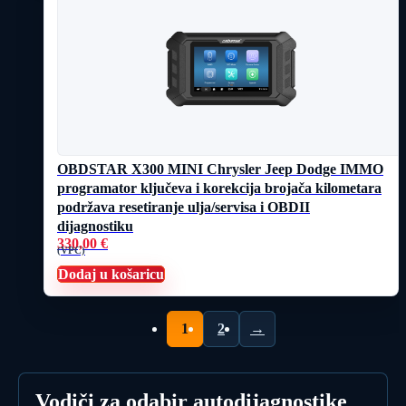
OBDSTAR X300 MINI Chrysler Jeep Dodge IMMO
programator ključeva i korekcija brojača kilometara
podržava resetiranje ulja/servisa i OBDII
dijagnostiku
330,00
€
(VPC)
Dodaj u košaricu
1
2
→
Vodiči za odabir autodijagnostike