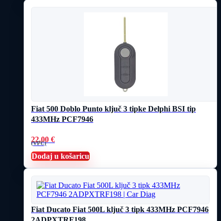
Fiat 500 Doblo Punto ključ 3 tipke Delphi BSI tip
433MHz PCF7946
22,00
€
(VPC)
Dodaj u košaricu
Fiat Ducato Fiat 500L ključ 3 tipk 433MHz PCF7946
2ADPXTRF198