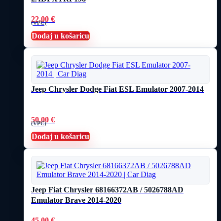
22,00
€
(VPC)
Dodaj u košaricu
Jeep Chrysler Dodge Fiat ESL Emulator 2007-2014
50,00
€
(VPC)
Dodaj u košaricu
Jeep Fiat Chrysler 68166372AB / 5026788AD
Emulator Brave 2014-2020
45,00
€