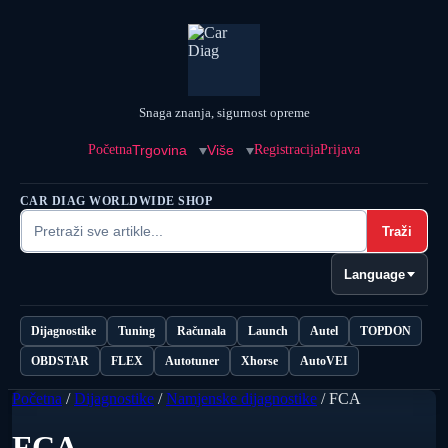
Snaga znanja, sigurnost opreme
Početna
Trgovina
Više
Registracija
Prijava
CAR DIAG WORLDWIDE SHOP
Traži
Language
Dijagnostike
Tuning
Računala
Launch
Autel
TOPDON
OBDSTAR
FLEX
Autotuner
Xhorse
AutoVEI
Početna
/
Dijagnostike
/
Namjenske dijagnostike
/ FCA
FCA