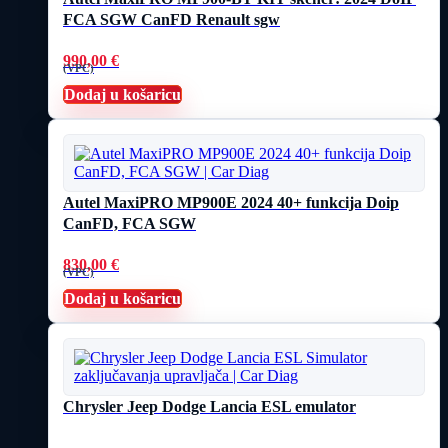
FCA SGW CanFD Renault sgw
990,00
€
(VPC)
Dodaj u košaricu
Autel MaxiPRO MP900E 2024 40+ funkcija Doip
CanFD, FCA SGW
830,00
€
(VPC)
Dodaj u košaricu
Chrysler Jeep Dodge Lancia ESL emulator