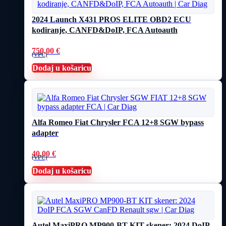
2024 Launch X431 PROS ELITE OBD2 ECU
kodiranje, CANFD&DoIP, FCA Autoauth
750,00
€
(VPC)
Dodaj u košaricu
Alfa Romeo Fiat Chrysler FCA 12+8 SGW bypass
adapter
40,00
€
(VPC)
Dodaj u košaricu
Autel MaxiPRO MP900-BT KIT skener: 2024 DoIP