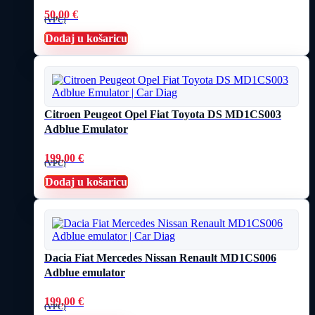
50,00
€
(VPC)
Dodaj u košaricu
Citroen Peugeot Opel Fiat Toyota DS MD1CS003
Adblue Emulator
199,00
€
(VPC)
Dodaj u košaricu
Dacia Fiat Mercedes Nissan Renault MD1CS006
Adblue emulator
199,00
€
(VPC)