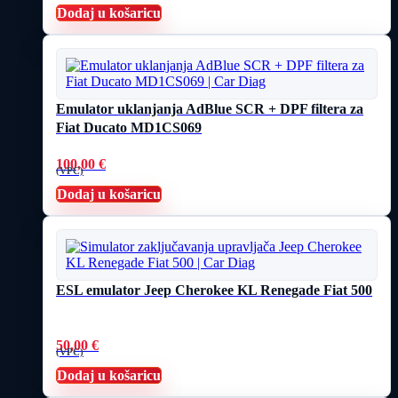
Dodaj u košaricu
Emulator uklanjanja AdBlue SCR + DPF filtera za
Fiat Ducato MD1CS069
100,00
€
(VPC)
Dodaj u košaricu
ESL emulator Jeep Cherokee KL Renegade Fiat 500
50,00
€
(VPC)
Dodaj u košaricu