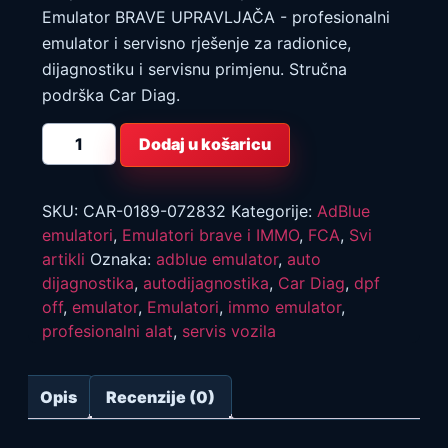
Emulator BRAVE UPRAVLJAČA - profesionalni
emulator i servisno rješenje za radionice,
dijagnostiku i servisnu primjenu. Stručna
podrška Car Diag.
Jeep
Dodaj u košaricu
Grand
Cherokee
Chrysler
2015-
2021
SKU:
CAR-0189-072832
Kategorije:
AdBlue
Emulator
emulatori
,
Emulatori brave i IMMO
,
FCA
,
Svi
BRAVE
UPRAVLJAČA
artikli
Oznaka:
adblue emulator
,
auto
količina
dijagnostika
,
autodijagnostika
,
Car Diag
,
dpf
off
,
emulator
,
Emulatori
,
immo emulator
,
profesionalni alat
,
servis vozila
Opis
Recenzije (0)