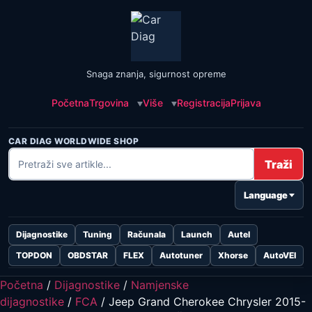
Snaga znanja, sigurnost opreme
Početna
Trgovina
Više
Registracija
Prijava
CAR DIAG WORLDWIDE SHOP
Traži
Language
Dijagnostike
Tuning
Računala
Launch
Autel
TOPDON
OBDSTAR
FLEX
Autotuner
Xhorse
AutoVEI
Početna
/
Dijagnostike
/
Namjenske
dijagnostike
/
FCA
/ Jeep Grand Cherokee Chrysler 2015-