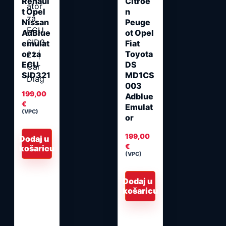
Renaul
Citroe
t Opel
n
Nissan
Peuge
AdBlue
ot Opel
emulat
Fiat
or za
Toyota
ECU
DS
SID321
MD1CS
003
199,00
Adblue
€
Emulat
(VPC)
or
199,00
Dodaj u
€
košaricu
(VPC)
Dodaj u
košaricu