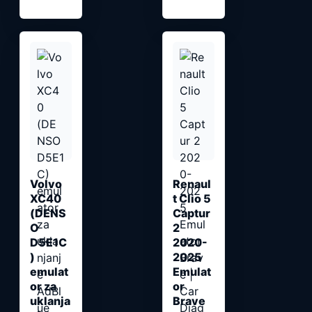
Volvo
Renaul
XC40
t Clio 5
(DENS
Captur
O
2
D5E1C
2020-
)
2025
emulat
Emulat
or za
or
uklanja
Brave