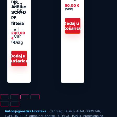
nje
50,00
€
AdBlue
(VPC)
SCR+D
PF
filtera
Dodaj u
košaricu
200,00
€
(VPC)
Dodaj u
košaricu
Autodijagnostika Hrvatska
- Car Diag: Launch, Autel, OBDSTAR,
TOPDON, FLEX, Autotuner, Xhorse, ECU/TCU, IMMO i profesionalna