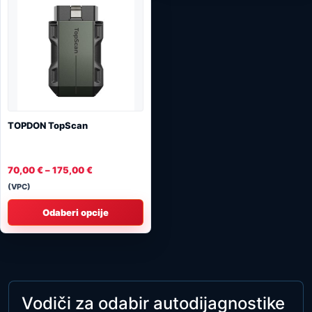
TOPDON TopScan
70,00
€
–
175,00
€
(VPC)
Odaberi opcije
Vodiči za odabir autodijagnostike