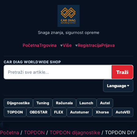
Snaga znanja, sigurnost opreme
Početna
Trgovina
Više
Registracija
Prijava
CAR DIAG WORLDWIDE SHOP
Traži
Language
Dijagnostike
Tuning
Računala
Launch
Autel
TOPDON
OBDSTAR
FLEX
Autotuner
Xhorse
AutoVEI
Početna
/
TOPDON
/
TOPDON dijagnostike
/ TOPDON DIY