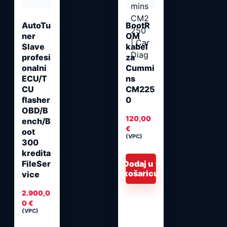
AutoTu
BootR
ner
OM
Slave
kabel
profesi
za
onalni
Cummi
ECU/T
ns
CU
CM225
flasher
0
OBD/B
120,00
ench/B
€
oot
(VPC)
300
kredita
Dodaj u
FileSer
košaricu
vice
2.900,0
0
€
(VPC)