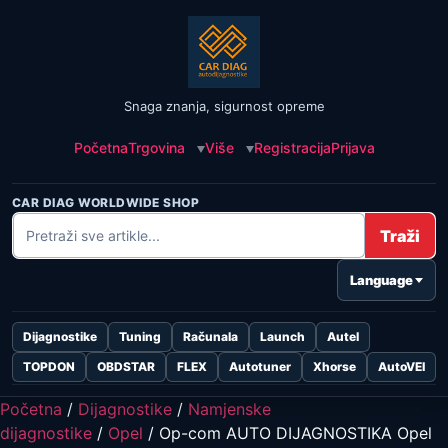
Snaga znanja, sigurnost opreme
Početna
Trgovina
Više
Registracija
Prijava
CAR DIAG WORLDWIDE SHOP
Traži
Language
Dijagnostike
Tuning
Računala
Launch
Autel
TOPDON
OBDSTAR
FLEX
Autotuner
Xhorse
AutoVEI
Početna
/
Dijagnostike
/
Namjenske
dijagnostike
/
Opel
/ Op-com AUTO DIJAGNOSTIKA Opel