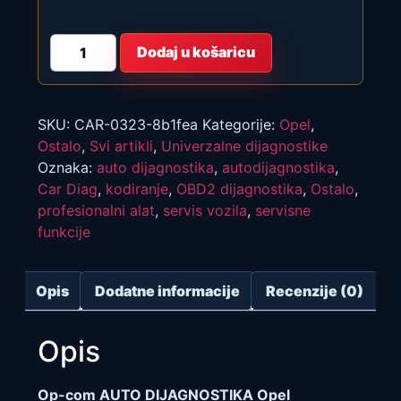
Op-
Dodaj u košaricu
com
AUTO
DIJAGNOSTIKA
Opel
Dijagnostika
SKU:
CAR-0323-8b1fea
Kategorije:
Opel
,
2021god
opcom
Ostalo
,
Svi artikli
,
Univerzalne dijagnostike
op
Oznaka:
auto dijagnostika
,
autodijagnostika
,
com
količina
Car Diag
,
kodiranje
,
OBD2 dijagnostika
,
Ostalo
,
profesionalni alat
,
servis vozila
,
servisne
funkcije
Opis
Dodatne informacije
Recenzije (0)
Opis
Op-com AUTO DIJAGNOSTIKA Opel