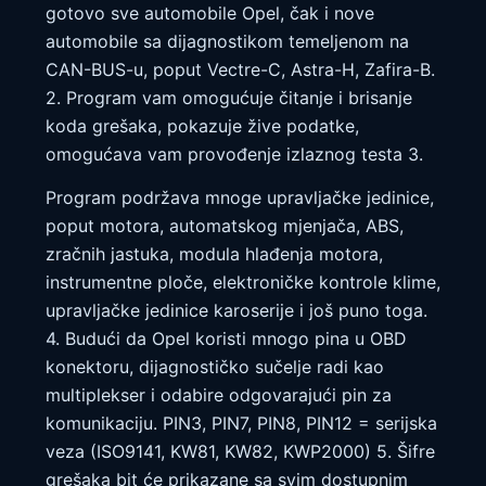
gotovo sve automobile Opel, čak i nove
automobile sa dijagnostikom temeljenom na
CAN-BUS-u, poput Vectre-C, Astra-H, Zafira-B.
2. Program vam omogućuje čitanje i brisanje
koda grešaka, pokazuje žive podatke,
omogućava vam provođenje izlaznog testa 3.
Program podržava mnoge upravljačke jedinice,
poput motora, automatskog mjenjača, ABS,
zračnih jastuka, modula hlađenja motora,
instrumentne ploče, elektroničke kontrole klime,
upravljačke jedinice karoserije i još puno toga.
4. Budući da Opel koristi mnogo pina u OBD
konektoru, dijagnostičko sučelje radi kao
multiplekser i odabire odgovarajući pin za
komunikaciju. PIN3, PIN7, PIN8, PIN12 = serijska
veza (ISO9141, KW81, KW82, KWP2000) 5. Šifre
grešaka bit će prikazane sa svim dostupnim