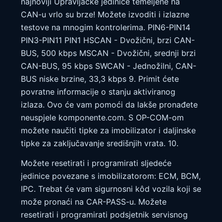
najnoviji Upravljačke jedinice temeljene na
CAN-u vrlo su brze! Možete izvoditi i izlazne
testove na mnogim kontrolerima. PIN6-PIN14
PIN3-PIN11 PIN1 HSCAN - Dvožični, brzi CAN-
BUS, 500 kbps MSCAN - Dvožični, srednji brzi
CAN-BUS, 95 kbps SWCAN - Jednožilni, CAN-
BUS niske brzine, 33,3 kbps 9. Primit ćete
povratne informacije o stanju aktiviranog
izlaza. Ovo će vam pomoći da lakše pronađete
neuspjele komponente.com. S OP-COM-om
možete naučiti tipke za imobilizator i daljinske
tipke za zaključavanje središnjih vrata. 10.
Možete resetirati i programirati sljedeće
jedinice povezane s imobilizatorom: ECM, BCM,
IPC. Trebat će vam sigurnosni kôd vozila koji se
može pronaći na CAR-PASS-u. Možete
resetirati i programirati podsjetnik servisnog