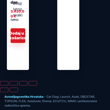
dan
3.420,0
0
€
(VPC)
Dodaj u
košaricu
Autodijagnostika Hrvatska
- Car Diag: Launch, Autel, OBDSTAR,
TOPDON, FLEX, Autotuner, Xhorse, ECU/TCU, IMMO i profesionalna
radionička oprema.