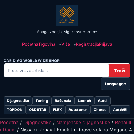
Snaga znanja, sigurnost opreme
Početna
Trgovina
Više
Registracija
Prijava
CAR DIAG WORLDWIDE SHOP
Traži
Language
Dijagnostike
Tuning
Računala
Launch
Autel
TOPDON
OBDSTAR
FLEX
Autotuner
Xhorse
AutoVEI
Početna
/
Dijagnostike
/
Namjenske dijagnostike
/
Renault
i Dacia
/ Nissan+Renault Emulator brave volana Megane 4