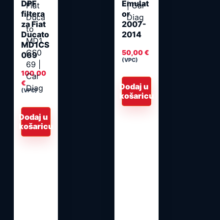
DPF
Emulat
filtera
or
za Fiat
2007-
Ducato
2014
MD1CS
50,00
€
069
(VPC)
100,00
€
Dodaj u
(VPC)
košaricu
Dodaj u
košaricu