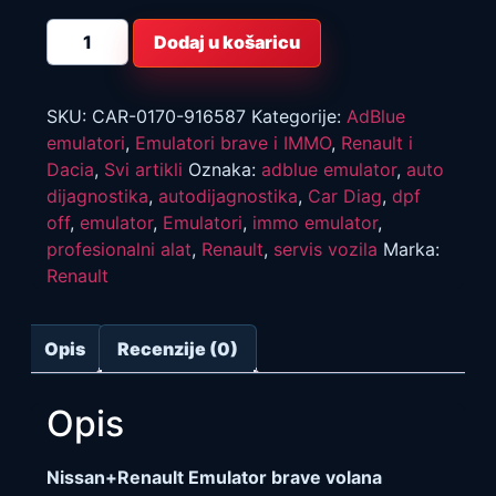
Nissan+Renault
Dodaj u košaricu
Emulator
brave
volana
Megane
4
SKU:
CAR-0170-916587
Kategorije:
AdBlue
količina
emulatori
,
Emulatori brave i IMMO
,
Renault i
Dacia
,
Svi artikli
Oznaka:
adblue emulator
,
auto
dijagnostika
,
autodijagnostika
,
Car Diag
,
dpf
off
,
emulator
,
Emulatori
,
immo emulator
,
profesionalni alat
,
Renault
,
servis vozila
Marka:
Renault
Opis
Recenzije (0)
Opis
Nissan+Renault Emulator brave volana