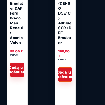
Emulat
(DENS
or DAF
O
Ford
D5E1C
Iveco
)
Man
AdBlue
Renaul
SCR+D
t
PF
Scania
Emulat
Volvo
or
99,00
€
199,00
(VPC)
€
(VPC)
Dodaj u
košaricu
Dodaj u
košaricu