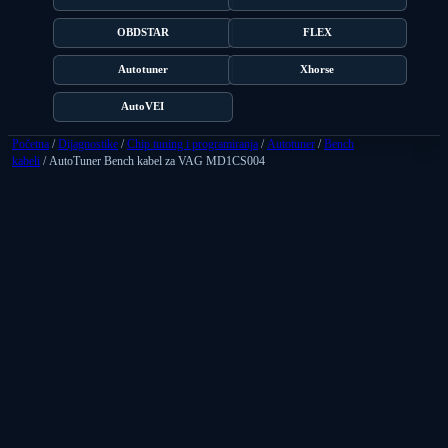
OBDSTAR
FLEX
Autotuner
Xhorse
AutoVEI
Početna
/
Dijagnostike
/
Chip tuning i programiranja
/
Autotuner
/
Bench
kabeli
/ AutoTuner Bench kabel za VAG MD1CS004