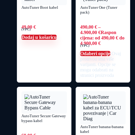
AutoTuner Boot kabel
AutoTuner One (Tuner
pack)
49,00
€
490,00
€
–
(VPC)
4.900,00
€
Raspon
Dodaj u košaricu
cijena: od 490,00 € do
4.900,00 €
(VPC)
Odaberi opcije
Ovaj
proizvod ima više
varijanti. Opcije se
mogu odabrati na
stranici proizvoda
AutoTuner Secure Gateway
bypass kabel
AutoTuner banana-banana
kabel