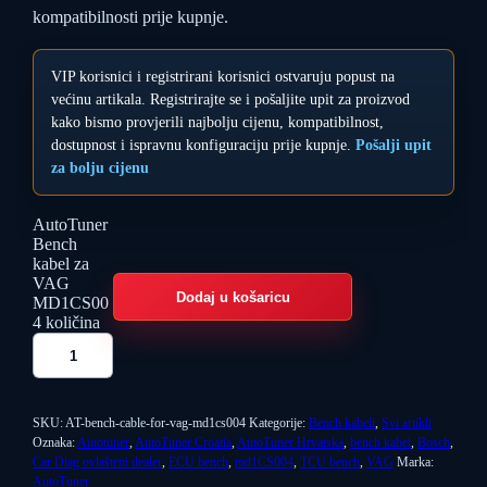
kompatibilnosti prije kupnje.
VIP korisnici i registrirani korisnici ostvaruju popust na
većinu artikala. Registrirajte se i pošaljite upit za proizvod
kako bismo provjerili najbolju cijenu, kompatibilnost,
dostupnost i ispravnu konfiguraciju prije kupnje.
Pošalji upit
za bolju cijenu
AutoTuner
Bench
kabel za
VAG
Dodaj u košaricu
MD1CS00
4 količina
SKU:
AT-bench-cable-for-vag-md1cs004
Kategorije:
Bench kabeli
,
Svi artikli
Oznaka:
Autotuner
,
AutoTuner Croatia
,
AutoTuner Hrvatska
,
bench kabel
,
Bosch
,
Car Diag ovlašteni dealer
,
ECU bench
,
md1CS004
,
TCU bench
,
VAG
Marka:
AutoTuner