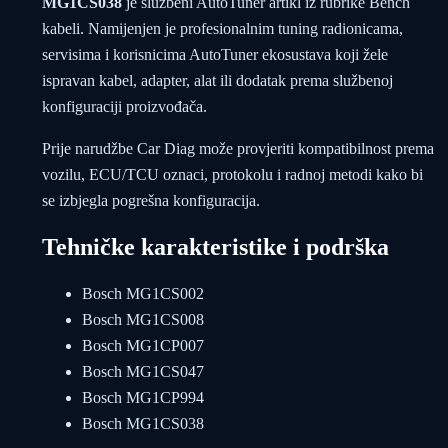
MG1CS038
je službeni AutoTuner artikl iz rubrike Bench
kabeli. Namijenjen je profesionalnim tuning radionicama,
servisima i korisnicima AutoTuner ekosustava koji žele
ispravan kabel, adapter, alat ili dodatak prema službenoj
konfiguraciji proizvođača.
Prije narudžbe Car Diag može provjeriti kompatibilnost prema
vozilu, ECU/TCU oznaci, protokolu i radnoj metodi kako bi
se izbjegla pogrešna konfiguracija.
Tehničke karakteristike i podrška
Bosch MG1CS002
Bosch MG1CS008
Bosch MG1CP007
Bosch MG1CS047
Bosch MG1CP994
Bosch MG1CS038