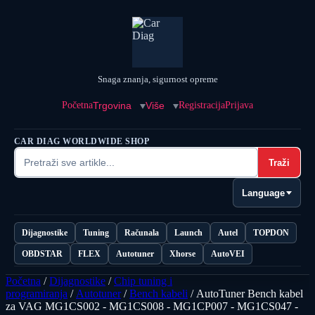
Snaga znanja, sigurnost opreme
Početna
Trgovina
Više
Registracija
Prijava
CAR DIAG WORLDWIDE SHOP
Traži
Language
Dijagnostike
Tuning
Računala
Launch
Autel
TOPDON
OBDSTAR
FLEX
Autotuner
Xhorse
AutoVEI
Početna
/
Dijagnostike
/
Chip tuning i
programiranja
/
Autotuner
/
Bench kabeli
/ AutoTuner Bench kabel
za VAG MG1CS002 - MG1CS008 - MG1CP007 - MG1CS047 -