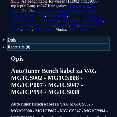
SKU:
AT-bench-cable-for-vag-mg1cs002-mg1cs008-
mg1cp007-mg1cs047
Kategorije:
Bench kabeli
,
Svi
artikli
Oznaka:
Audi
,
Autotuner
,
AutoTuner Croatia
,
AutoTuner Hrvatska
,
bench kabel
,
Bosch
,
Car Diag
ovlašteni dealer
,
ECU bench
,
MG1CP007
,
MG1CS002
,
MG1CS008
,
MG1CS047
,
Porsche
,
Seat
,
Skoda
,
TCU
bench
,
VAG
,
Volkswagen
Marka:
AutoTuner
Opis
Recenzije (0)
Opis
AutoTuner Bench kabel za VAG
MG1CS002 - MG1CS008 -
MG1CP007 - MG1CS047 -
MG1CP994 - MG1CS038
AutoTuner Bench kabel za VAG MG1CS002 -
MG1CS008 - MG1CP007 - MG1CS047 - MG1CP994 -