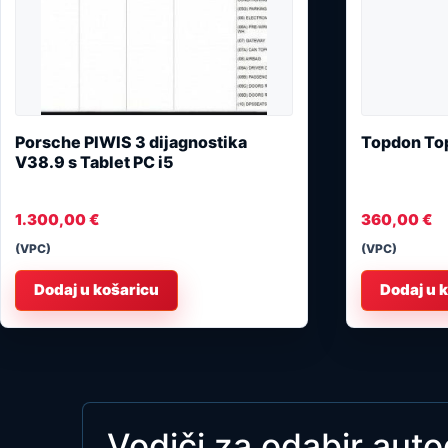
Porsche PIWIS 3 dijagnostika
Topdon To
V38.9 s Tablet PC i5
1.300,00
€
360,00
€
(VPC)
(VPC)
Dodaj u košaricu
Dodaj u 
Vodiči za odabir auto