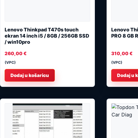
Lenovo Thinkpad T470s touch
Lenovo Thi
ekran 14 inch i5 / 8GB / 256GB SSD
PRO 8 GB 
/ win10pro
260,00
€
310,00
€
(VPC)
(VPC)
Dodaj u košaricu
Dodaj u 