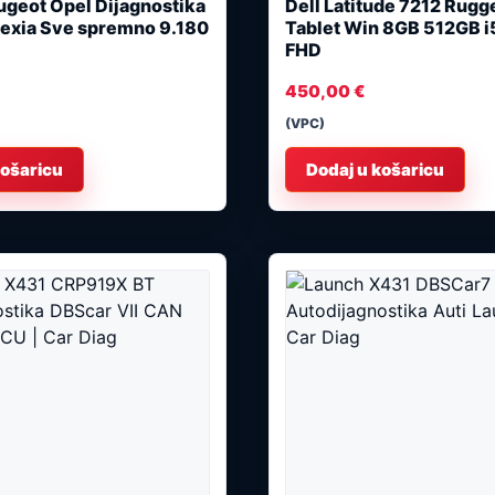
ugeot Opel Dijagnostika
Dell Latitude 7212 Rug
Lexia Sve spremno 9.180
Tablet Win 8GB 512GB i
FHD
450,00
€
(VPC)
košaricu
Dodaj u košaricu