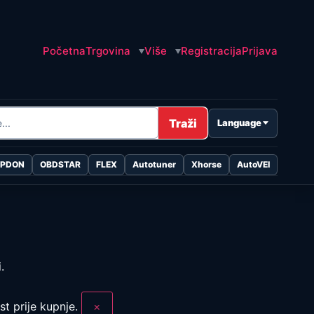
Početna
Trgovina
Više
Registracija
Prijava
Traži
Language
OPDON
OBDSTAR
FLEX
Autotuner
Xhorse
AutoVEI
.
t prije kupnje.
×