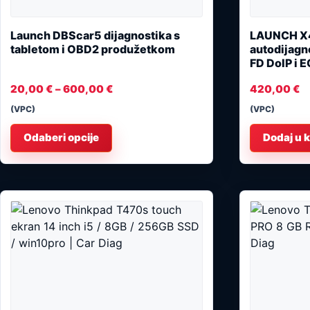
Launch DBScar5 dijagnostika s
LAUNCH X
tabletom i OBD2 produžetkom
autodijagn
FD DoIP i E
20,00
€
–
600,00
€
420,00
€
(VPC)
(VPC)
Odaberi opcije
Dodaj u 