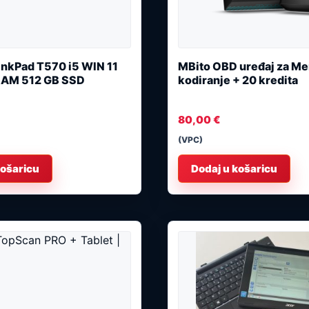
nkPad T570 i5 WIN 11
MBito OBD uređaj za M
RAM 512 GB SSD
kodiranje + 20 kredita
80,00
€
(VPC)
košaricu
Dodaj u košaricu