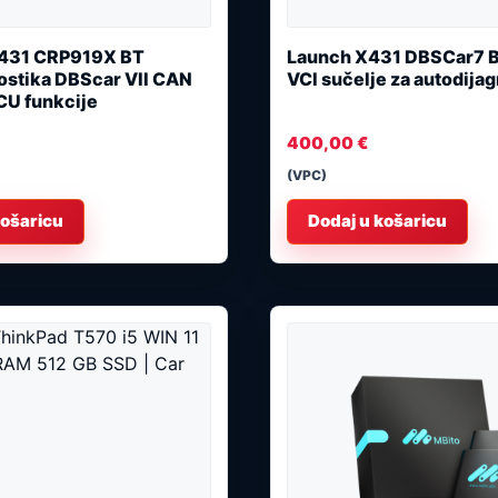
431 CRP919X BT
Launch X431 DBSCar7 B
ostika DBScar VII CAN
VCI sučelje za autodija
CU funkcije
400,00
€
(VPC)
košaricu
Dodaj u košaricu