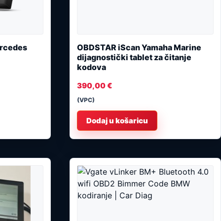
ercedes
OBDSTAR iScan Yamaha Marine
dijagnostički tablet za čitanje
kodova
390,00
€
(VPC)
Dodaj u košaricu