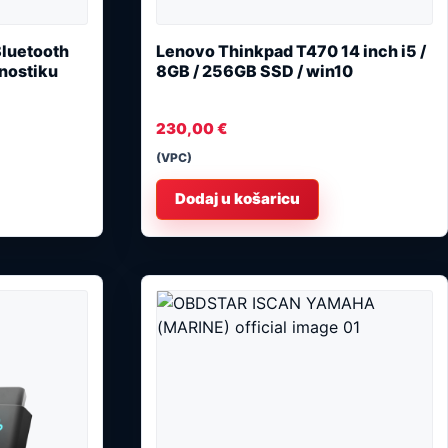
luetooth
Lenovo Thinkpad T470 14 inch i5 /
gnostiku
8GB / 256GB SSD / win10
230,00
€
(VPC)
Dodaj u košaricu