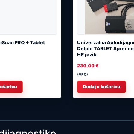
pScan PRO + Tablet
Univerzalna Autodijagn
Delphi TABLET Spremno
HR jezik
230,00
€
(VPC)
košaricu
Dodaj u košaricu
dijagnostike