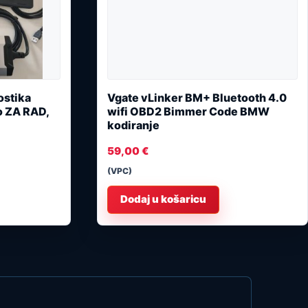
ostika
Vgate vLinker BM+ Bluetooth 4.0
 ZA RAD,
wifi OBD2 Bimmer Code BMW
kodiranje
59,00
€
(VPC)
Dodaj u košaricu