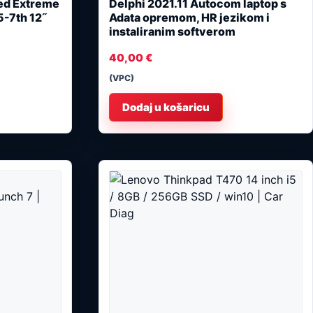
ged Extreme
Delphi 2021.11 Autocom laptop s
5-7th 12˝
Adata opremom, HR jezikom i
instaliranim softverom
40,00
€
(VPC)
Dodaj u košaricu