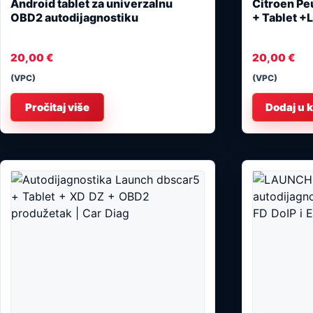
Android tablet za univerzalnu
Citroen Pe
OBD2 autodijagnostiku
+ Tablet +
20,00
€
20,00
€
(VPC)
(VPC)
Pročitaj više
Dodaj u 