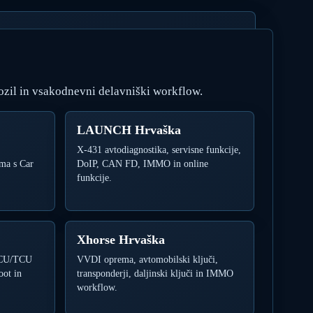
ozil in vsakodnevni delavniški workflow.
LAUNCH Hrvaška
X-431 avtodiagnostika, servisne funkcije,
ma s Car
DoIP, CAN FD, IMMO in online
funkcije.
Xhorse Hrvaška
 ECU/TCU
VVDI oprema, avtomobilski ključi,
oot in
transponderji, daljinski ključi in IMMO
workflow.