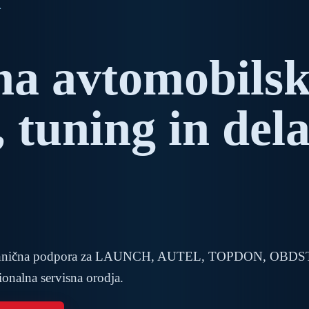
A
na avtomobils
, tuning in del
a in tehnična podpora za LAUNCH, AUTEL, TOPDON, OBDS
nalna servisna orodja.