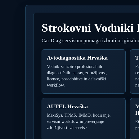
Strokovni Vodniki
Car Diag servisom pomaga izbrati originaln
Avtodiagnostika Hrvaška
T
Vodnik za izbiro profesionalnih
P
diagnostičnih naprav, združljivost,
ce
licence, posodobitve in delavniški
na
workflow.
n
AUTEL Hrvaška
M
H
MaxiSys, TPMS, IMMO, kodiranje,
servisni workflow in preverjanje
E
združljivosti za servise.
pr