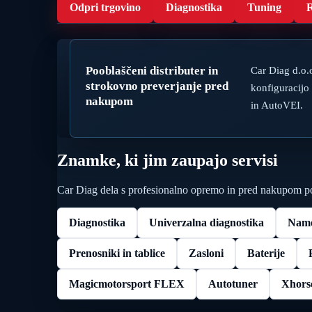
Odpri trgovino
Diagnostika
Tuning
R
Pooblaščeni distributer in
Car Diag d.o.o
strokovno preverjanje pred
konfiguracij
nakupom
in AutoVEI.
Znamke, ki jim zaupajo servisi
Car Diag dela s profesionalno opremo in pred nakupom poma
Diagnostika
Univerzalna diagnostika
Name
Prenosniki in tablice
Zasloni
Baterije
Magicmotorsport FLEX
Autotuner
Xhors