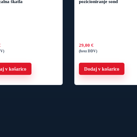
zalna škatla
pozicioniranje sond
€
29,00
€
DV)
(brez DDV)
j v košarico
Dodaj v košarico