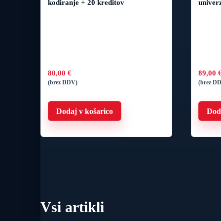
kodiranje + 20 kreditov
univer
80,00
€
89,00
(brez DDV)
(brez D
Dodaj v košarico
Doda
Vsi artikli