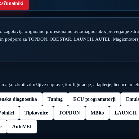
ačunalniki
. zagotavlja originalno profesionalno avtodiagnostiko, preverjanje združ
o in podporo za TOPDON, OBDSTAR, LAUNCH, AUTEL, Magicmotorspo
ga izbrati združljive naprave, konfiguracije, adapterje, licence in t
nska diagnostika
Tuning
ECU programatorji
Emula
Polnilci
Tipkovnice
TOPDON
MBito
LAUNCH
e
AutoVEI