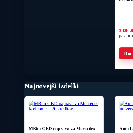
3.600,
(brez D
Doda
Najnovejši izdelki
MBito OBD naprava za Mercedes
AutoTu