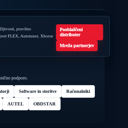
ljivosti, pravilno
Pooblaščeni
distributer
rt FLEX, Autotuner, Xhorse
Mreža partnerjev
ehnično podporo.
torji
Software in storitve
Računalniki
AUTEL
OBDSTAR