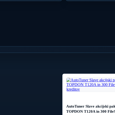
AutoTuner Slave akcijski pak
TOPDON T120A in 300 FileS