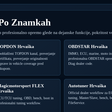
 Po Znamkah
o profesionalno opremo glede na dejanske funkcije, pokritost v
OPDON Hrvaška
OBDSTAR Hrvaška
ooblaščeni TOPDON kanal, preverjanje
IMMO, ECU, marine, moto in
rtifikata, preverjanje originalnosti
profesionalna OBDSTAR opre
prave in vehicle coverage pred
Diag dealer code.
akupom.
agicmotorsport FLEX
Autotuner Hrvaška
rvaška
Official dealer workflow za
tuning, Master/Slave, bench, b
CU/TCU tuning, OBD, bench, boot in
FileService.
ofesionalni tuning workflow.