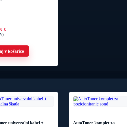
00
€
DV)
j v košarico
ner univerzalni kabel +
AutoTuner komplet za