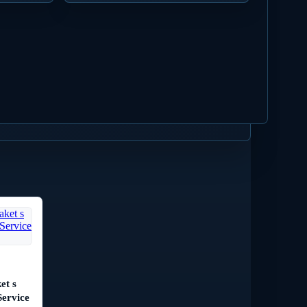
et s
ervice