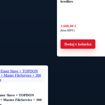
kreditov
3.600,00
€
(brez DDV)
Dodaj v košarico
uner Slave + TOPDON
+ Master FileService + 300
ov