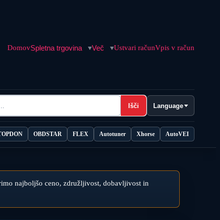
Domov
Spletna trgovina
Več
Ustvari račun
Vpis v račun
Išči
Language
TOPDON
OBDSTAR
FLEX
Autotuner
Xhorse
AutoVEI
rimo najboljšo ceno, združljivost, dobavljivost in