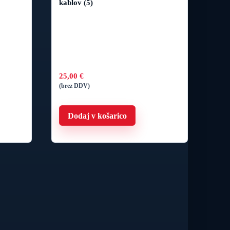
kablov (5)
25,00
€
(brez DDV)
Dodaj v košarico