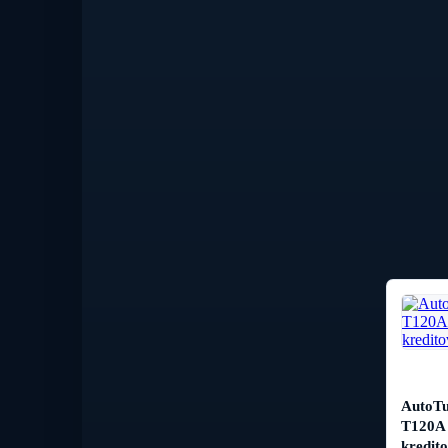
AutoT
T120A 
kredit