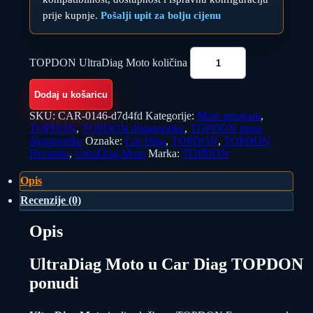
prije kupnje.
Pošalji upit za bolju cijenu
TOPDON UltraDiag Moto količina
Dodaj u košaricu
SKU:
CAR-0146-d7d4fd
Kategorije:
Moto program
,
TOPDON
,
TOPDON dijagnostike
,
TOPDON moto
dijagnostike
Oznake:
Car Diag
,
TOPDON
,
TOPDON
Hrvatska
,
UltraDiag Moto
Marka:
TOPDON
Opis
Recenzije (0)
Opis
UltraDiag Moto u Car Diag TOPDON
ponudi