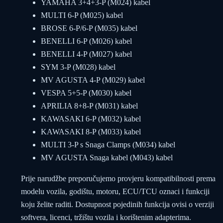
YAMAHA 3+4+3-P (M024) kabel
MULTI 6-P (M025) kabel
BROSE 6-P/6-P (M035) kabel
BENELLI 6-P (M026) kabel
BENELLI 4-P (M027) kabel
SYM 3-P (M028) kabel
MV AGUSTA 4-P (M029) kabel
VESPA 5+5-P (M030) kabel
APRILIA 8+8-P (M031) kabel
KAWASAKI 6-P (M032) kabel
KAWASAKI 8-P (M033) kabel
MULTI 3-P s Snaga Clamps (M034) kabel
MV AGUSTA Snaga kabel (M043) kabel
Prije narudžbe preporučujemo provjeru kompatibilnosti prema
modelu vozila, godištu, motoru, ECU/TCU oznaci i funkciji
koju želite raditi. Dostupnost pojedinih funkcija ovisi o verziji
softvera, licenci, tržištu vozila i korištenim adapterima.