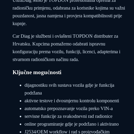
UltraDiag Moto je TOPDON profesionalna oprema za
radioničku primjenu, odabrana za korisnike kojima su važni
pouzdanost, jasna namjena i provjera kompatibilnosti prije
kupnje.
Car Diag je službeni i ovlašteni TOPDON distributer za
Hrvatsku. Kupcima pomažemo odabrati ispravnu
konfiguraciju prema vozilu, funkciji, licenci, adapterima i
stvarnom radioničkom načinu rada.
Ključne mogućnosti
dijagnostiku svih sustava vozila gdje je funkcija
podržana
aktivne testove i dvosmjernu kontrolu komponenti
automatsko prepoznavanje vozila preko VIN-a
servisne funkcije za svakodnevni rad radionice
online programiranje gdje je podržano i aktivirano
J2534/OEM workflow i rad s proizvođačkim