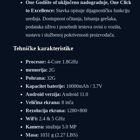
One Godište of uključeno nadogradnje, One Click
to Excellence:
Stavka opisuje dijagnostičku funkciju
uređaja. Dostupnost očitanja, brisanja grešaka,
podataka uživo i posebnih testova ovisi o vozilu,
sustavu i službenoj pokrivenosti proizvođača.
Tehničke karakteristike
Procesor:
4-Core 1.8GHz
memorija:
2G
Pohrana:
32G
Kapacitet baterije:
10000mAh / 3.7V
Android verzija:
Android 11.0
Veličina ekrana:
8 inča
Rezolucija ekrana:
1280×800
WiFi:
2.4 & 5 GHz
Kamera:
stražnja 5.0 MP
Masa:
1031 g (2.27 LBS)