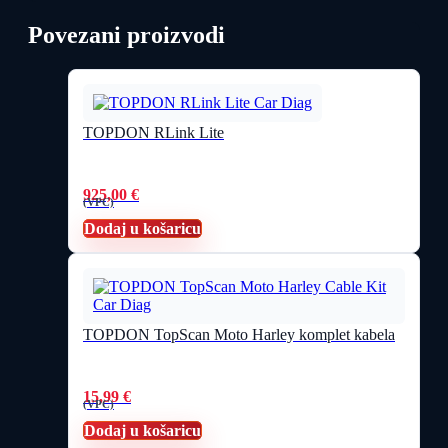
Povezani proizvodi
TOPDON RLink Lite
925,00
€
(VPC)
Dodaj u košaricu
TOPDON TopScan Moto Harley komplet kabela
15,99
€
(VPC)
Dodaj u košaricu