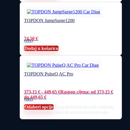
TOPDON JumpSurge1200
74,50
€
(VPC)
Dodaj u košaricu
TOPDON PulseQ AC Pro
373,15
€
-
449,65
€
Raspon cijena: od 373,15 €
do 449,65 €
(VPC)
Odaberi opcije
Ovaj proizvod ima više varijanti.
Opcije se mogu odabrati na stranici proizvoda