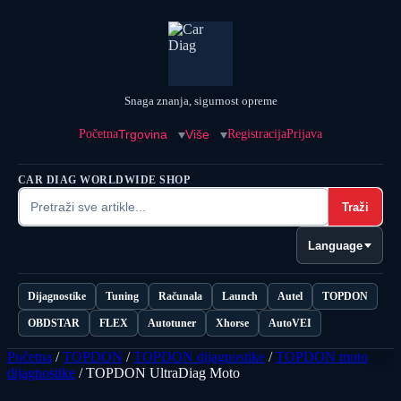
Snaga znanja, sigurnost opreme
Početna
Trgovina
Više
Registracija
Prijava
CAR DIAG WORLDWIDE SHOP
Traži
Language
Dijagnostike
Tuning
Računala
Launch
Autel
TOPDON
OBDSTAR
FLEX
Autotuner
Xhorse
AutoVEI
Početna
/
TOPDON
/
TOPDON dijagnostike
/
TOPDON moto
dijagnostike
/ TOPDON UltraDiag Moto