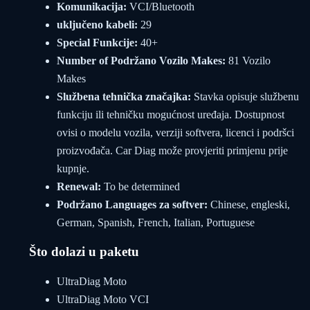
Komunikacija:
VCI/Bluetooth
uključeno kabeli:
29
Special Funkcije:
40+
Number of Podržano Vozilo Makes:
81 Vozilo
Makes
Službena tehnička značajka:
Stavka opisuje službenu
funkciju ili tehničku mogućnost uređaja. Dostupnost
ovisi o modelu vozila, verziji softvera, licenci i podršci
proizvođača. Car Diag može provjeriti primjenu prije
kupnje.
Renewal:
To be determined
Podržano Languages za softver:
Chinese, engleski,
German, Spanish, French, Italian, Portuguese
Što dolazi u paketu
UltraDiag Moto
UltraDiag Moto VCI