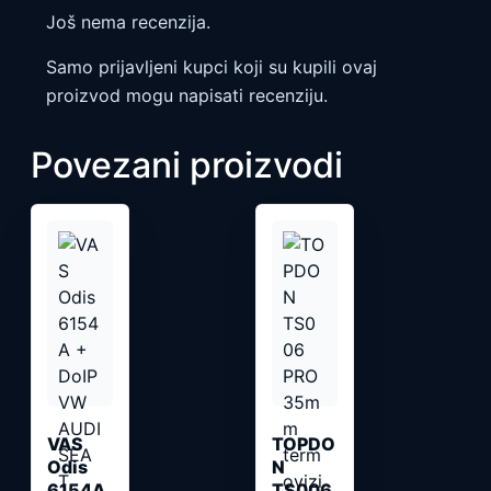
Još nema recenzija.
Samo prijavljeni kupci koji su kupili ovaj
proizvod mogu napisati recenziju.
Povezani proizvodi
VAS
TOPDO
Odis
N
6154A
TS006