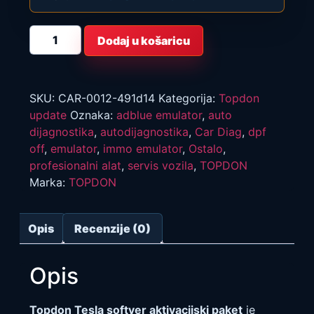
Topdon
Dodaj u košaricu
Tesla
software
aktivacijski
paket
količina
SKU:
CAR-0012-491d14
Kategorija:
Topdon
update
Oznaka:
adblue emulator
,
auto
dijagnostika
,
autodijagnostika
,
Car Diag
,
dpf
off
,
emulator
,
immo emulator
,
Ostalo
,
profesionalni alat
,
servis vozila
,
TOPDON
Marka:
TOPDON
Opis
Recenzije (0)
Opis
Topdon Tesla softver aktivacijski paket
je