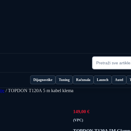
Dijagnostike
Tuning
Računala
Launch
Autel
ije
/ TOPDON T120A 5 m kabel klema
149,00
€
(VPC)
TOPDON T120A 5M Clamp 