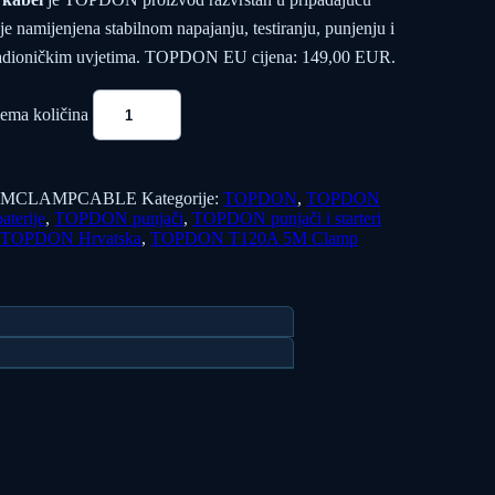
e namijenjena stabilnom napajanju, testiranju, punjenju i
 radioničkim uvjetima. TOPDON EU cijena: 149,00 EUR.
ma količina
5MCLAMPCABLE
Kategorije:
TOPDON
,
TOPDON
terije
,
TOPDON punjači
,
TOPDON punjači i starteri
,
TOPDON Hrvatska
,
TOPDON T120A 5M Clamp