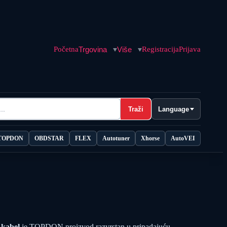
Početna
Trgovina
Više
Registracija
Prijava
Traži
Language
TOPDON
OBDSTAR
FLEX
Autotuner
Xhorse
AutoVEI
kabel
je TOPDON proizvod razvrstan u pripadajuću