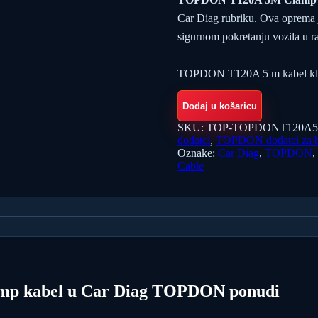
Car Diag rubriku. Ova oprema j
sigurnom pokretanju vozila u
TOPDON T120A 5 m kabel kle
Dodaj u košaricu
SKU:
TOP-TOPDONT120A
dodatci
,
TOPDON dodatci za ba
Oznake:
Car Diag
,
TOPDON
Cable
p kabel u Car Diag TOPDON ponudi