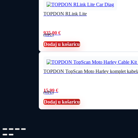
TOPDON RLink Lite
925,00
€
(VPC)
Dodaj u košaricu
TOPDON TopScan Moto Harley komplet kabel
15,99
€
(VPC)
Dodaj u košaricu