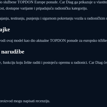
io službene TOPDON Europe ponude. Car Diag ga prikazuje u vlastit
t, dostupne varijante i pripadajuću radioničku kategoriju.
anju, testiranju, punjenju i sigurnom pokretanju vozila u radioničkim 
ajke
i ovaj model kao dio aktualne TOPDON ponude za europsko tržište
e narudžbe
e, funkciju koju želite raditi i postojeću opremu u radionici. Car Diag će
 proizvod mogu napisati recenziju.