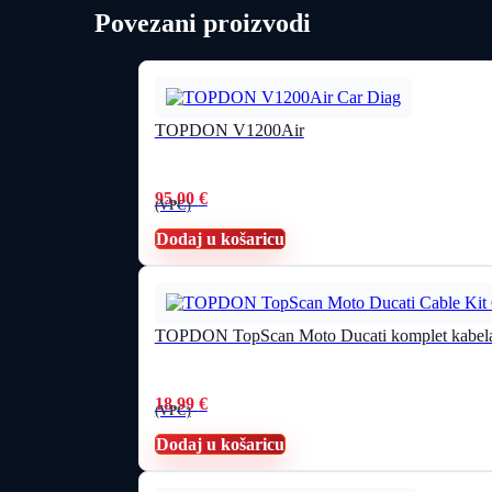
Povezani proizvodi
TOPDON V1200Air
95,00
€
(VPC)
Dodaj u košaricu
TOPDON TopScan Moto Ducati komplet kabel
18,99
€
(VPC)
Dodaj u košaricu