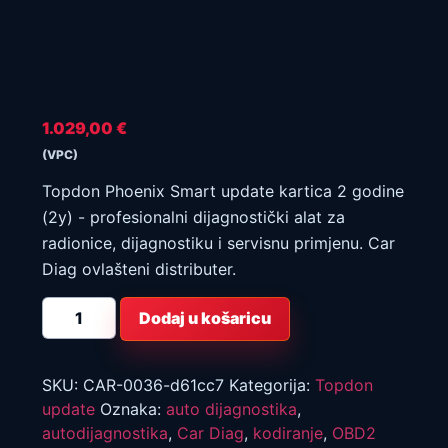
1.029,00
€
(VPC)
Topdon Phoenix Smart update kartica 2 godine
(2y) - profesionalni dijagnostički alat za
radionice, dijagnostiku i servisnu primjenu. Car
Diag ovlašteni distributer.
Topdon
Dodaj u košaricu
Phoenix
Smart
update
kartica
2
SKU:
CAR-0036-d61cc7
Kategorija:
Topdon
godine
update
Oznaka:
auto dijagnostika
,
(2y)
količina
autodijagnostika
,
Car Diag
,
kodiranje
,
OBD2