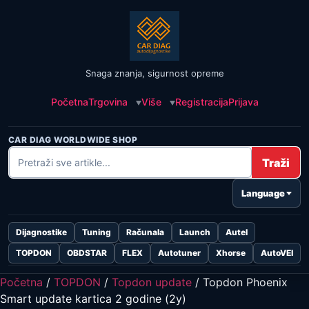
Snaga znanja, sigurnost opreme
Početna
Trgovina
Više
Registracija
Prijava
CAR DIAG WORLDWIDE SHOP
Traži
Language
Dijagnostike
Tuning
Računala
Launch
Autel
TOPDON
OBDSTAR
FLEX
Autotuner
Xhorse
AutoVEI
Početna
/
TOPDON
/
Topdon update
/ Topdon Phoenix
Smart update kartica 2 godine (2y)