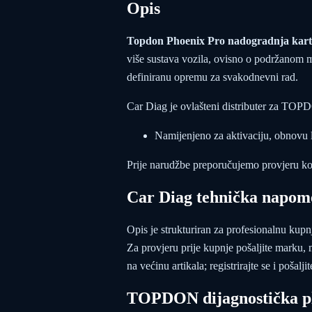
Opis
Topdon Phoenix Pro nadogradnja kartic
više sustava vozila, ovisno o podržanom m
definiranu opremu za svakodnevni rad.
Car Diag je ovlašteni distributer za TOPDO
Namijenjeno za aktivaciju, obnovu li
Prije narudžbe preporučujemo provjeru k
Car Diag tehnička napom
Opis je strukturiran za profesionalnu kup
Za provjeru prije kupnje pošaljite marku, 
na većinu artikala; registrirajte se i pošal
TOPDON dijagnostička p