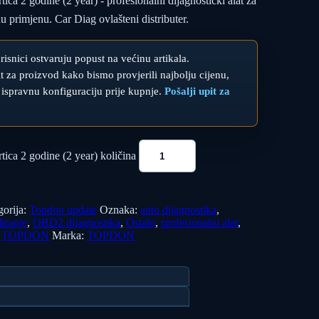
ca 2 godine (2 year) - profesionalni dijagnostički alat za
nu primjenu. Car Diag ovlašteni distributer.
orisnici ostvaruju popust na većinu artikala.
upit za proizvod kako bismo provjerili najbolju cijenu,
 ispravnu konfiguraciju prije kupnje.
Pošalji upit za
ica 2 godine (2 year) količina
gorija:
Topdon update
Oznaka:
auto dijagnostika
,
iranje
,
OBD2 dijagnostika
,
Ostalo
,
profesionalni alat
,
,
TOPDON
Marka:
TOPDON