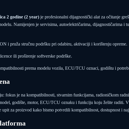
a 2 godine (2 year)
je profesionalni dijagnostički alat za očitanje gre
odelu. Namijenjen je servisima, autoelektričarima, dijagnostičarima i t
N i pruža stručnu podršku pri odabiru, aktivaciji i korištenju opreme.
cence ili proširenje softverske podrške.
ompatibilnosti prema modelu vozila, ECU/TCU oznaci, godištu i potre
ena
nju: fokus je na kompatibilnosti, stvarnim funkcijama, radioničkom rad
model, godište, motor, ECU/TCU oznaku i funkciju koju želite raditi. VIP
jite upit za proizvod kako bismo potvrdili kompatibilnost, dostupnost i naj
latforma