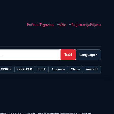
Početna
Trgovina
Više
Registracija
Prijava
Traži
Language
TOPDON
OBDSTAR
FLEX
Autotuner
Xhorse
AutoVEI