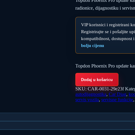
Topdon Phoenix Pro update karti
radionice, dijagnostiku i servis
VIP korisnici i registrirani k
Registrirajte se i pošaljite 
kompatibilnost, dostupnost i
bolju cijenu
Topdon Phoenix Pro update kart
Dodaj u košaricu
SKU:
CAR-0031-29e23f
Kate
autodijagnostika
,
Car Diag
,
kod
servis vozila
,
servisne funkcije