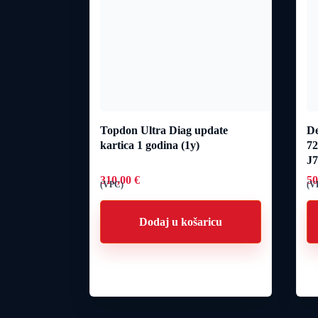
Topdon Ultra Diag update
De
kartica 1 godina (1y)
7
J
310,00
€
5
(VPC)
(V
Dodaj u košaricu