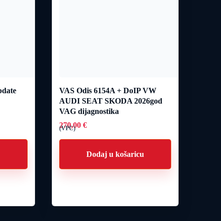
pdate
VAS Odis 6154A + DoIP VW
AUDI SEAT SKODA 2026god
VAG dijagnostika
270,00
€
(VPC)
u
Dodaj u košaricu