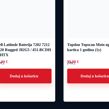
ll Latitude Baterija 7202 7212
Topdon Topscan Moto u
220 Rugged J82G5 / 451-BCDH
kartica 1 godina (1y)
7HTX
0,00
€
99,00
€
PC)
(VPC)
Dodaj u košaricu
Dodaj u košaric