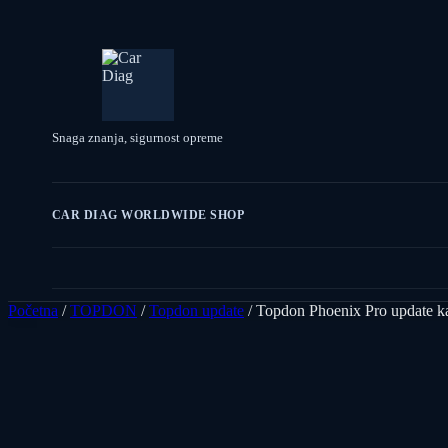
Snaga znanja, sigurnost opreme
CAR DIAG WORLDWIDE SHOP
Početna
/
TOPDON
/
Topdon update
/ Topdon Phoenix Pro update kar