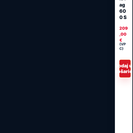
ag
60
0 S
209
,00
€
(VP
C)
Dodaj u
košaric