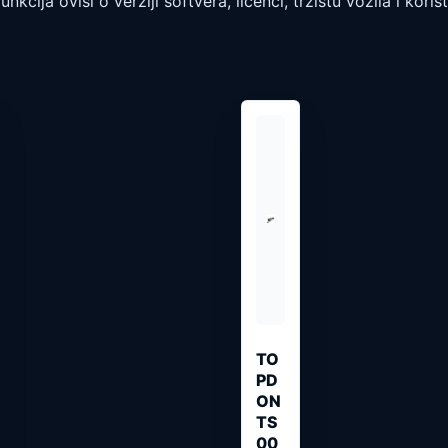
unkcija ovisi o verziji softvera, licenci, tržištu vozila i kor
TO
PD
ON
TS
00