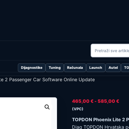
Dijagnostike
Tuning
Računala
Launch
Autel
T
e 2 Passenger Car Software Online Update
Ras
465,00
€
-
585,00
€
cije
(VPC)
od
TOPDON Phoenix Lite 2 P
465
Diag TOPDON Hrvatska pon