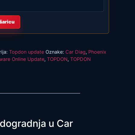
šaricu
ija:
Topdon update
Oznake:
Car Diag
,
Phoenix
tware Online Update
,
TOPDON
,
TOPDON
adogradnja u Car