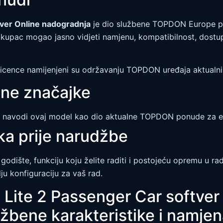
tver Online nadogradnja
je dio službene TOPDON Europe po
 kupac mogao jasno vidjeti namjenu, kompatibilnost, dostup
a licence namijenjeni su održavanju TOPDON uređaja aktual
čne značajke
navodi ovaj model kao dio aktualne TOPDON ponude za eu
ka prije narudžbe
 godište, funkciju koju želite raditi i postojeću opremu u rad
ju konfiguraciju za vaš rad.
ite 2 Passenger Car softver
žbene karakteristike i namje