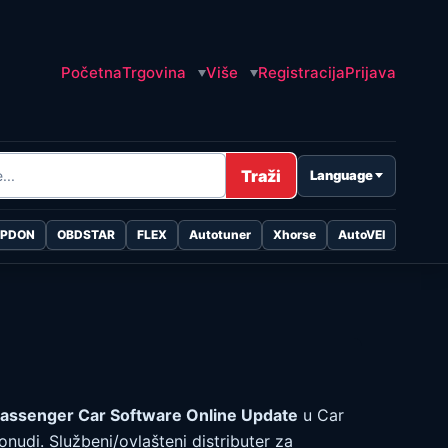
Početna
Trgovina
Više
Registracija
Prijava
Traži
Language
OPDON
OBDSTAR
FLEX
Autotuner
Xhorse
AutoVEI
pon
na:
assenger Car Software Online Update
u Car
,00 €
udi. Službeni/ovlašteni distributer za