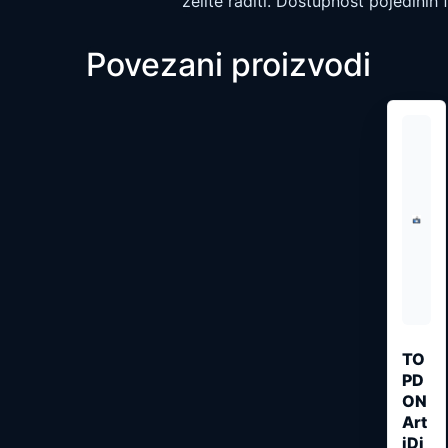
želite raditi. Dostupnost pojedinih f
Povezani proizvodi
TO
PD
ON
Art
iDi