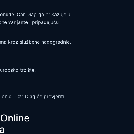
nude. Car Diag ga prikazuje u
ne varijante i pripadajuću
nima kroz službene nadogradnje.
ropsko tržište.
ionici. Car Diag će provjeriti
 Online
na