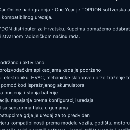
Car Online nadogradnja - One Year je TOPDON softverska ak
a kompatibilnog uređaja.
TOPDON distributer za Hrvatsku. Kupcima pomažemo odabrati
ma i stvarnom radioničkom načinu rada.
podržano i aktivirano
proizvođačkim aplikacijama kada je podržano
u, elektroniku, HVAC, mehaničke sklopove i brzo traženje to
ku pomoć kod ispražnjenog akumulatora
a punjenja i stanja baterije
zaciju napajanja prema konfiguraciji uređaja
rad sa senzorima tlaka u gumama
 postupcima gdje je uređaj za to predviđen
jeru kompatibilnosti prema modelu vozila, godištu, motoru,