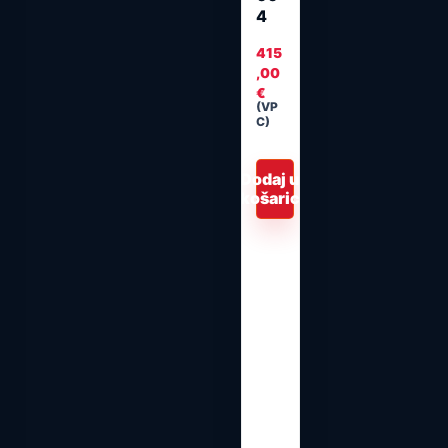
4
415
,00
€
(VP
C)
Dodaj u
košaricu
u