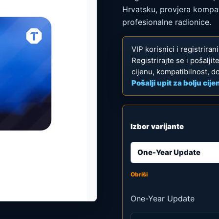
do
Hrvatsku, provjera kompati
585
profesionalne radionice.
VIP korisnici i registrira
Registrirajte se i pošalji
cijenu, kompatibilnost, d
Pošalji upit za bolju cije
Izbor varijante
Obriši
One-Year Update