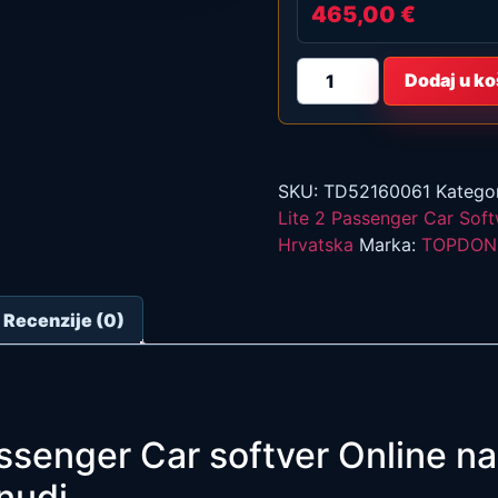
465,00
€
TOPDON
Dodaj u ko
Phoenix
Lite
2
Passenger
Car
Software
Online
SKU:
TD52160061
Kategor
Update
Lite 2 Passenger Car Sof
količina
Hrvatska
Marka:
TOPDON
Recenzije (0)
assenger Car softver Online n
nudi