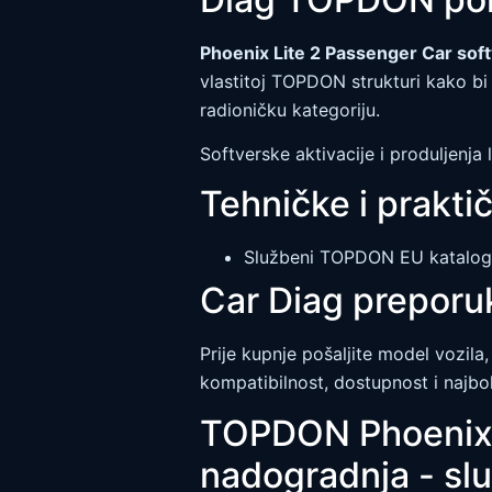
Phoenix Lite 2 Passenger Car sof
vlastitoj TOPDON strukturi kako bi
radioničku kategoriju.
Softverske aktivacije i produljenj
Tehničke i prakti
Službeni TOPDON EU katalog 
Car Diag preporu
Prije kupnje pošaljite model vozila,
kompatibilnost, dostupnost i najbol
TOPDON Phoenix L
nadogradnja - slu