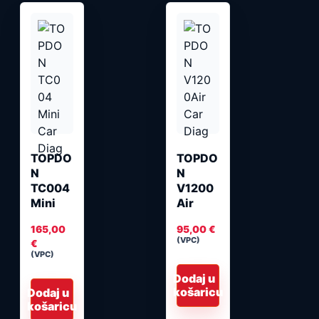
TOPDO
TOPDO
N
N
TC004
V1200
Mini
Air
165,00
95,00
€
(VPC)
€
(VPC)
Dodaj u
košaricu
Dodaj u
košaricu