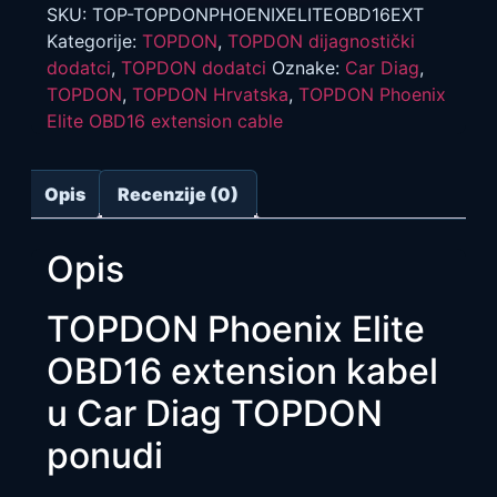
ni
SKU:
TOP-TOPDONPHOENIXELITEOBD16EXT
kabel
Kategorije:
TOPDON
,
TOPDON dijagnostički
količina
dodatci
,
TOPDON dodatci
Oznake:
Car Diag
,
TOPDON
,
TOPDON Hrvatska
,
TOPDON Phoenix
Elite OBD16 extension cable
Opis
Recenzije (0)
Opis
TOPDON Phoenix Elite
OBD16 extension kabel
u Car Diag TOPDON
ponudi