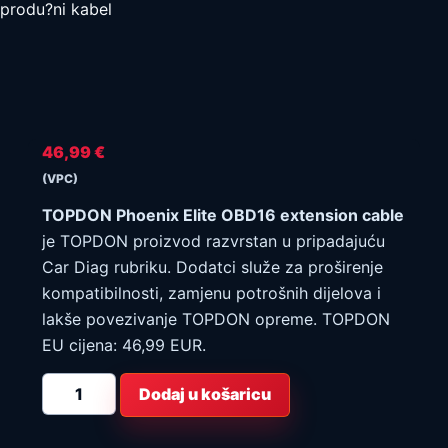
produ?ni kabel
46,99
€
(VPC)
TOPDON Phoenix Elite OBD16 extension cable
je TOPDON proizvod razvrstan u pripadajuću
Car Diag rubriku. Dodatci služe za proširenje
kompatibilnosti, zamjenu potrošnih dijelova i
lakše povezivanje TOPDON opreme. TOPDON
EU cijena: 46,99 EUR.
TOPDON
Dodaj u košaricu
Phoenix
Elite
OBD16
produ?