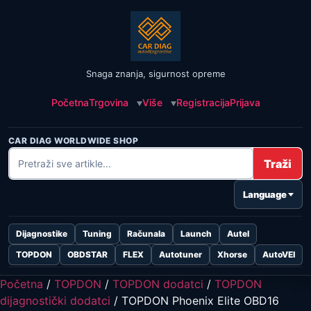
Snaga znanja, sigurnost opreme
Početna
Trgovina
Više
Registracija
Prijava
CAR DIAG WORLDWIDE SHOP
Traži
Language
Dijagnostike
Tuning
Računala
Launch
Autel
TOPDON
OBDSTAR
FLEX
Autotuner
Xhorse
AutoVEI
Početna
/
TOPDON
/
TOPDON dodatci
/
TOPDON
dijagnostički dodatci
/ TOPDON Phoenix Elite OBD16