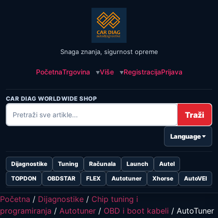
Snaga znanja, sigurnost opreme
Početna
Trgovina
Više
Registracija
Prijava
CAR DIAG WORLDWIDE SHOP
Traži
Language
Dijagnostike
Tuning
Računala
Launch
Autel
TOPDON
OBDSTAR
FLEX
Autotuner
Xhorse
AutoVEI
Početna
/
Dijagnostike
/
Chip tuning i
programiranja
/
Autotuner
/
OBD i boot kabeli
/ AutoTuner