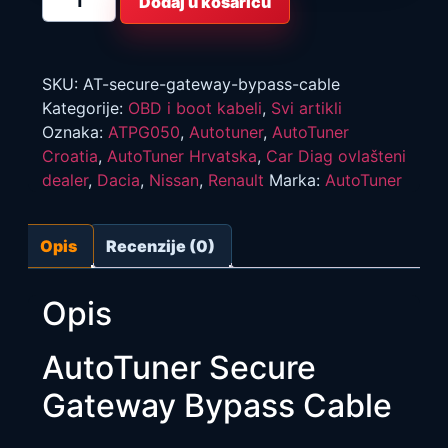
Dodaj u košaricu
Secure
Gateway
bypass
kabel
količina
SKU:
AT-secure-gateway-bypass-cable
Kategorije:
OBD i boot kabeli
,
Svi artikli
Oznaka:
ATPG050
,
Autotuner
,
AutoTuner
Croatia
,
AutoTuner Hrvatska
,
Car Diag ovlašteni
dealer
,
Dacia
,
Nissan
,
Renault
Marka:
AutoTuner
Opis
Recenzije (0)
Opis
AutoTuner Secure
Gateway Bypass Cable