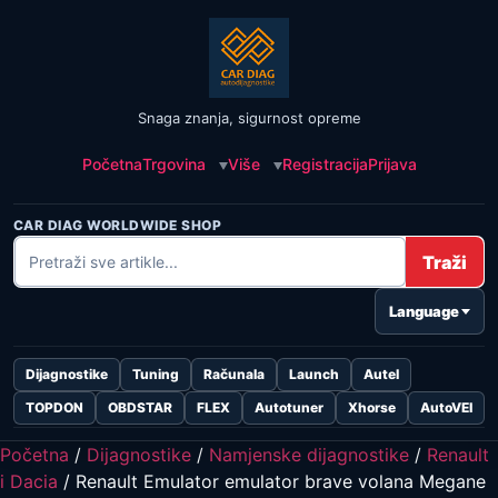
Snaga znanja, sigurnost opreme
Početna
Trgovina
Više
Registracija
Prijava
CAR DIAG WORLDWIDE SHOP
Traži
Language
Dijagnostike
Tuning
Računala
Launch
Autel
TOPDON
OBDSTAR
FLEX
Autotuner
Xhorse
AutoVEI
Početna
/
Dijagnostike
/
Namjenske dijagnostike
/
Renault
i Dacia
/ Renault Emulator emulator brave volana Megane