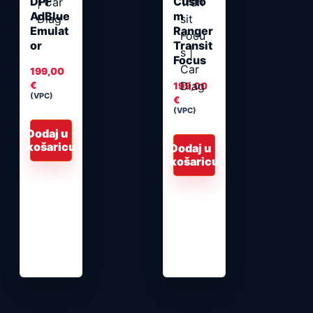
DPF
Custo
AdBlue
m
Emulat
Ranger
or
Transit
Focus
199,00
€
199,00
(VPC)
€
(VPC)
Dodaj u
košaricu
Dodaj u
košaricu