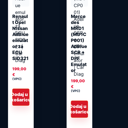
Renaul
Merce
t Opel
des
Nissan
MRD1
AdBlue
(MD1C
emulat
P001)
or za
AdBlue
ECU
SCR +
SID321
DPF
Emulat
199,00
or
€
(VPC)
199,00
€
(VPC)
Dodaj u
košaricu
Dodaj u
košaricu