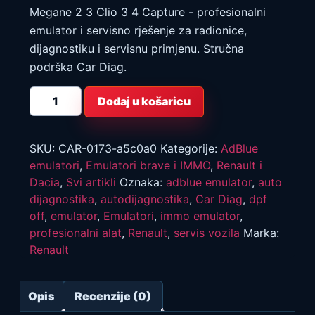
Megane 2 3 Clio 3 4 Capture - profesionalni
emulator i servisno rješenje za radionice,
dijagnostiku i servisnu primjenu. Stručna
podrška Car Diag.
Renault
Dodaj u košaricu
Emulator
emulator
brave
volana
Megane
SKU:
CAR-0173-a5c0a0
Kategorije:
AdBlue
2
emulatori
,
Emulatori brave i IMMO
,
Renault i
3
Clio
Dacia
,
Svi artikli
Oznaka:
adblue emulator
,
auto
3
dijagnostika
,
autodijagnostika
,
Car Diag
,
dpf
4
Capture
off
,
emulator
,
Emulatori
,
immo emulator
,
količina
profesionalni alat
,
Renault
,
servis vozila
Marka:
Renault
Opis
Recenzije (0)