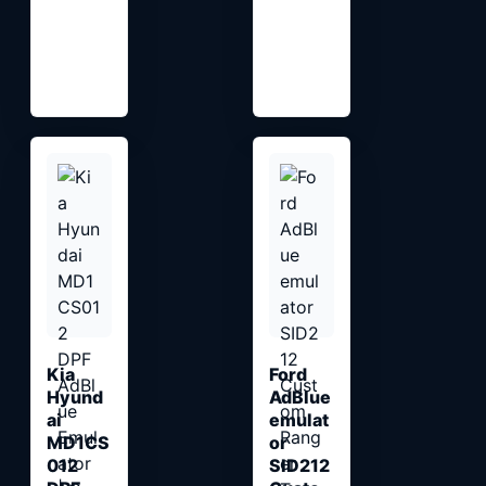
Kia
Ford
Hyund
AdBlue
ai
emulat
MD1CS
or
012
SID212