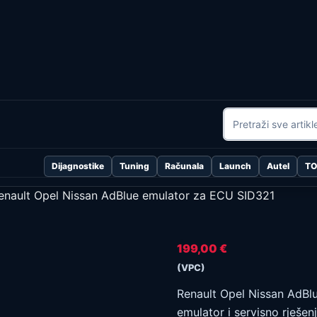
Dijagnostike
Tuning
Računala
Launch
Autel
T
enault Opel Nissan AdBlue emulator za ECU SID321
199,00
€
(VPC)
Renault Opel Nissan AdBl
emulator i servisno rješenj