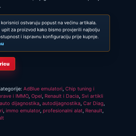
.
ni korisnici ostvaruju popust na većinu artikala.
te upit za proizvod kako bismo provjerili najbolju
ostupnost i ispravnu konfiguraciju prije kupnje.
nu
ricu
ategorije:
AdBlue emulatori
,
Chip tuning i
brave i IMMO
,
Opel
,
Renault i Dacia
,
Svi artikli
auto dijagnostika
,
autodijagnostika
,
Car Diag
,
ri
,
immo emulator
,
profesionalni alat
,
Renault
,
lt