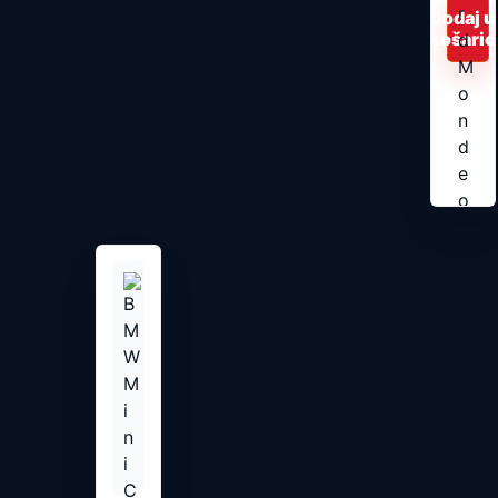
Dodaj u
košaric