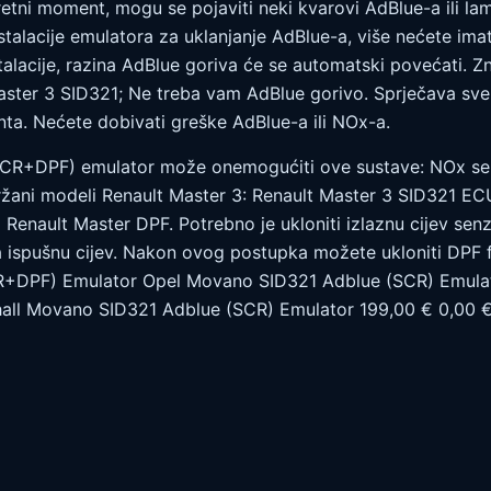
etni moment, mogu se pojaviti neki kvarovi AdBlue-a ili la
talacije emulatora za uklanjanje AdBlue-a, više nećete ima
alacije, razina AdBlue goriva će se automatski povećati. Z
ster 3 SID321; Ne treba vam AdBlue gorivo. Sprječava sve
a. Nećete dobivati greške AdBlue-a ili NOx-a.
SCR+DPF) emulator može onemogućiti ove sustave: NOx s
ržani modeli Renault Master 3: Renault Master 3 SID321 EC
 Renault Master DPF. Potrebno je ukloniti izlaznu cijev sen
a ispušnu cijev. Nakon ovog postupka možete ukloniti DPF fi
+DPF) Emulator Opel Movano SID321 Adblue (SCR) Emulat
ll Movano SID321 Adblue (SCR) Emulator 199,00 € 0,00 €