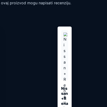
li ovaj proizvod mogu napisati recenziju.
Nis
san
+R
ena