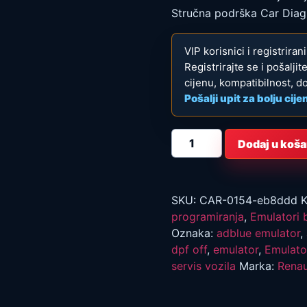
Stručna podrška Car Diag
VIP korisnici i registrira
Registrirajte se i pošalji
cijenu, kompatibilnost, d
Pošalji upit za bolju cije
Renault
Dodaj u koša
Opel
Nissan
AdBlue
emulator
za
ECU
SKU:
CAR-0154-eb8ddd
K
SID321
programiranja
,
Emulatori 
količina
Oznaka:
adblue emulator
,
dpf off
,
emulator
,
Emulato
servis vozila
Marka:
Renau