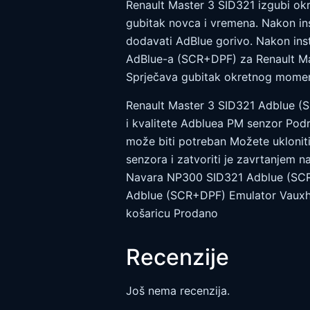
Renault Master 3 SID321 izgubi okr
gubitak novca i vremena. Nakon ins
dodavati AdBlue gorivo. Nakon inst
AdBlue-a (SCR+DPF) za Renault Ma
Sprječava gubitak okretnog moment
Renault Master 3 SID321 Adblue (
i kvalitete Adbluea PM senzor Pod
može biti potreban Možete ukloniti
senzora i zatvoriti je zavrtanjem n
Navara NP300 SID321 Adblue (SCR
Adblue (SCR+DPF) Emulator Vauxha
košaricu Prodano
Recenzije
Još nema recenzija.