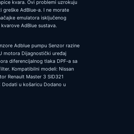
mpice kvara. Ovi problemi uzrokuju
ti greške AdBlue-a. I ne morate
načajke emulatora isključenog
 kvarove AdBlue sustava.
enzore Adblue pumpu Senzor razine
U motora Dijagnostički uređaj
zora diferencijalnog tlaka DPF-a sa
lter. Kompatibilni modeli: Nissan
or Renault Master 3 SID321
 Dodati u košaricu Dodano u