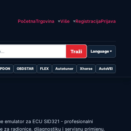
Početna
Trgovina
Više
Registracija
Prijava
Traži
Language
OPDON
OBDSTAR
FLEX
Autotuner
Xhorse
AutoVEI
ue emulator za ECU SID321 - profesionalni
e za radionice, dijagnostiku i servisnu primjenu.