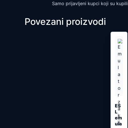
Samo prijavljeni kupci koji su kupi
Povezani proizvodi
ES
L
em
ula