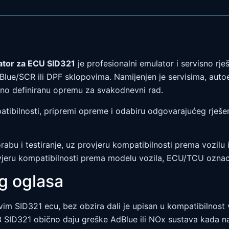
ator za ECU SID321
je profesionalni emulator i servisno rje
lue/SCR ili DPF sklopovima. Namijenjen je servisima, autoel
sno definiranu opremu za svakodnevni rad.
ibilnosti, pripremi opreme i odabiru odgovarajućeg rješenja
rabu i testiranje, uz provjeru kompatibilnosti prema vozilu
jeru kompatibilnosti prema modelu vozila, ECU/TCU oznaci
og oglasa
vim SID321 ecu, bez obzira dali je upisan u kompatibilnost 
3 SID321 obično daju greške AdBlue ili NOx sustava kada 