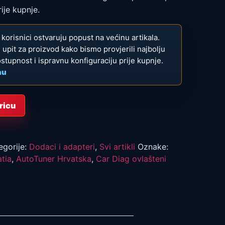
ije kupnje.
ni korisnici ostvaruju popust na većinu artikala.
te upit za proizvod kako bismo provjerili najbolju
ostupnost i ispravnu konfiguraciju prije kupnje.
nu
ricu
egorije:
Dodaci i adapteri
,
Svi artikli
Oznake:
tia
,
AutoTuner Hrvatska
,
Car Diag ovlašteni