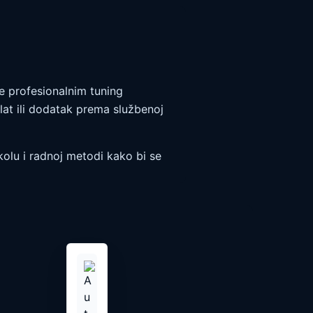
je profesionalnim tuning
lat ili dodatak prema službenoj
olu i radnoj metodi kako bi se
Ovaj
proizvod
ima
više