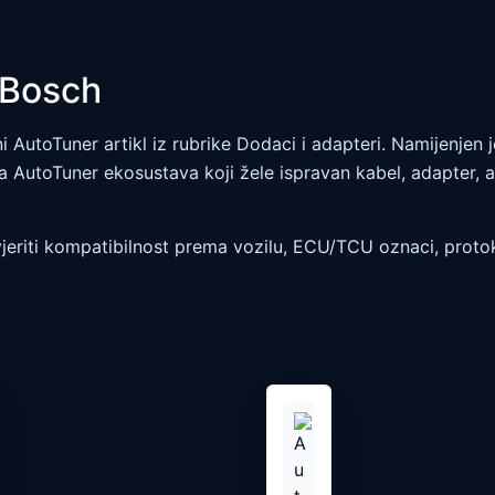
 Bosch
i AutoTuner artikl iz rubrike Dodaci i adapteri. Namijenjen 
a AutoTuner ekosustava koji žele ispravan kabel, adapter, a
eriti kompatibilnost prema vozilu, ECU/TCU oznaci, protok
Ovaj
vod
proizvod
ima
više