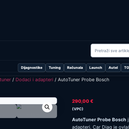
Dijagnostike
Tuning
Računala
Launch
Autel
T
tuner
/
Dodaci i adapteri
/ AutoTuner Probe Bosch
290,00
€
(VPC)
AutoTuner Probe Bosch
j
adapteri. Car Diag je ovl