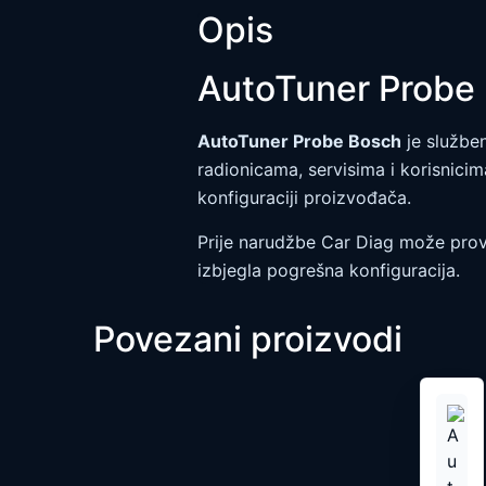
Opis
AutoTuner Probe
AutoTuner Probe Bosch
je služben
radionicama, servisima i korisnicim
konfiguraciji proizvođača.
Prije narudžbe Car Diag može provj
izbjegla pogrešna konfiguracija.
Povezani proizvodi
Ovaj
proiz
ima
više