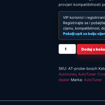
provjeri kompatibilnosti pr
VIP korisnici i registrira
Registrirajte se i pošalji
cijenu, kompatibilnost, d
Pošalji upit za bolju cije
AutoTuner
Dodaj u koša
Probe
Bosch
količina
SKU:
AT-probe-bosch
Kat
Autotuner
,
AutoTuner Croa
dealer
Marka:
AutoTuner