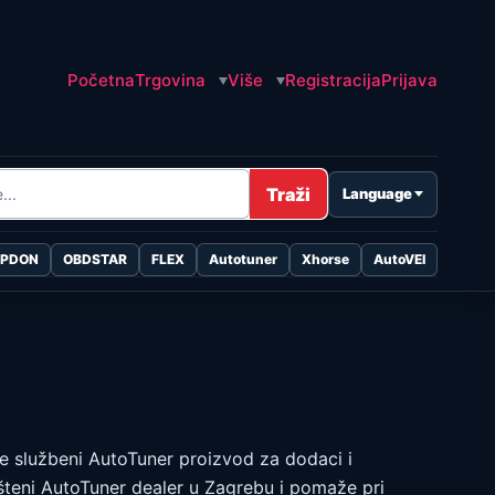
Početna
Trgovina
Više
Registracija
Prijava
Traži
Language
OPDON
OBDSTAR
FLEX
Autotuner
Xhorse
AutoVEI
e službeni AutoTuner proizvod za dodaci i
ašteni AutoTuner dealer u Zagrebu i pomaže pri