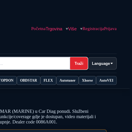
Početna
Trgovina
Više
Registracija
Prijava
Traži
Language
TOPDON
OBDSTAR
FLEX
Autotuner
Xhorse
AutoVEI
 (MARINE) u Car Diag ponudi. Službeni
cije/coverage gdje je dostupan, video materijali i
 kupnje. Dealer code 0086A001.