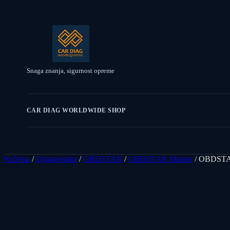
Snaga znanja, sigurnost opreme
CAR DIAG WORLDWIDE SHOP
Početna
/
Dijagnostike
/
OBDSTAR
/
OBDSTAR Marine
/ OBDST