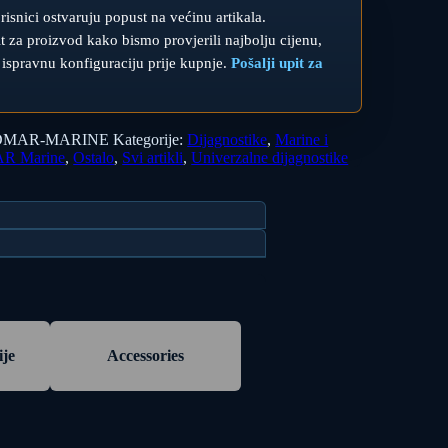
orisnici ostvaruju popust na većinu artikala.
upit za proizvod kako bismo provjerili najbolju cijenu,
 ispravnu konfiguraciju prije kupnje.
Pošalji upit za
NDMAR-MARINE
Kategorije:
Dijagnostike
,
Marine i
R Marine
,
Ostalo
,
Svi artikli
,
Univerzalne dijagnostike
ije
Accessories