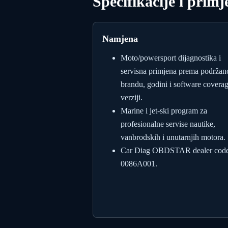
Specifikacije i primj
Namjena
Moto/powersport dijagnostika i
servisna primjena prema podrža
brandu, godini i software covera
verziji.
Marine i jet-ski program za
profesionalne servise nautike,
vanbrodskih i unutarnjih motora.
Car Diag OBDSTAR dealer code
0086A001.