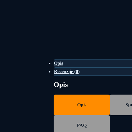
Opis
Recenzije (0)
Opis
Opis
Spe
FAQ