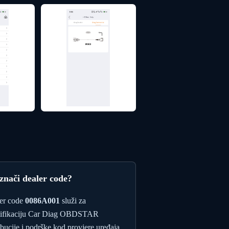
 znači dealer code?
er code
0086A001
služi za
tifikaciju Car Diag OBDSTAR
ibucije i podrške kod provjere uređaja,