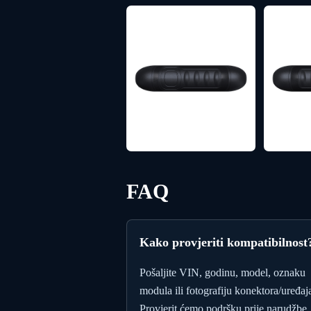
FAQ
Kako provjeriti kompatibilnost
Pošaljite VIN, godinu, model, oznaku
modula ili fotografiju konektora/uređaj
Provjerit ćemo podršku prije narudžbe.