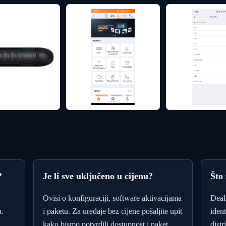
?
Je li sve uključeno u cijenu?
Što
Ovisi o konfiguraciji, software aktivacijama
Deal
a.
i paketu. Za uređaje bez cijene pošaljite upit
iden
kako bismo potvrdili dostupnost i paket.
distr