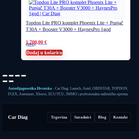
Topdon Lite PRO komplet Phoenix Lite + Punjač
T30A + Booster V3000 + HaynesPro 1god
1.700,00
€
(VPC)
Dodaj u košaricu
Autodijagnostika Hrvatska
- Car Diag: Launch, Autel, OBDSTAR, TOPDON,
FLEX, Autotuner, Xhorse, ECU/TCU, IMMO i profesionalna radionička oprema.
Car Diag
Trgovina
Suradnici
Blog
Kontakt