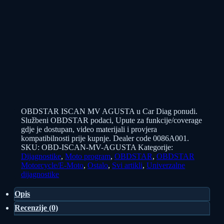
OBDSTAR ISCAN MV AGUSTA u Car Diag ponudi.
Službeni OBDSTAR podaci, Upute za funkcije/coverage
gdje je dostupan, video materijali i provjera
kompatibilnosti prije kupnje. Dealer code 0086A001.
SKU:
OBD-ISCAN-MV-AGUSTA
Kategorije:
Dijagnostike
,
Moto program
,
OBDSTAR
,
OBDSTAR
Motorcycle/E-Moto
,
Ostalo
,
Svi artikli
,
Univerzalne
dijagnostike
Opis
Recenzije (0)