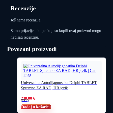
Recenzije
Još nema recenzija.
Samo prijavljeni kupci koji su kupili ovaj proizvod mogu
napisati recenziju.
Povezani proizvodi
Univerzalna Autodijagnostika Delphi TABLET
Spremno ZA RAD, HR jezik
230,00
€
(VPC)
Dodaj u košaricu