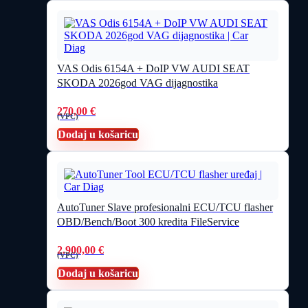
VAS Odis 6154A + DoIP VW AUDI SEAT
SKODA 2026god VAG dijagnostika
270,00
€
(VPC)
Dodaj u košaricu
AutoTuner Slave profesionalni ECU/TCU flasher
OBD/Bench/Boot 300 kredita FileService
2.900,00
€
(VPC)
Dodaj u košaricu