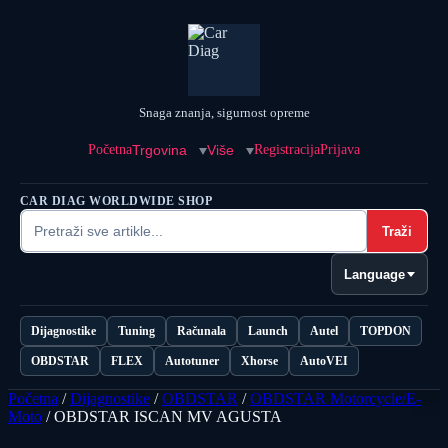
Snaga znanja, sigurnost opreme
Početna
Trgovina
Više
Registracija
Prijava
CAR DIAG WORLDWIDE SHOP
Traži
Language
Dijagnostike
Tuning
Računala
Launch
Autel
TOPDON
OBDSTAR
FLEX
Autotuner
Xhorse
AutoVEI
Početna
/
Dijagnostike
/
OBDSTAR
/
OBDSTAR Motorcycle/E-
Moto
/ OBDSTAR ISCAN MV AGUSTA