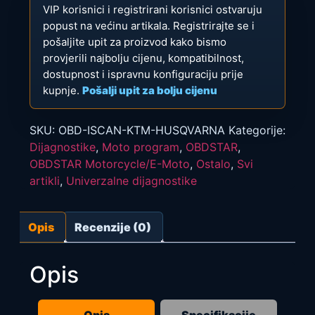
VIP korisnici i registrirani korisnici ostvaruju
popust na većinu artikala. Registrirajte se i
pošaljite upit za proizvod kako bismo
provjerili najbolju cijenu, kompatibilnost,
dostupnost i ispravnu konfiguraciju prije
kupnje.
Pošalji upit za bolju cijenu
SKU:
OBD-ISCAN-KTM-HUSQVARNA
Kategorije:
Dijagnostike
,
Moto program
,
OBDSTAR
,
OBDSTAR Motorcycle/E-Moto
,
Ostalo
,
Svi
artikli
,
Univerzalne dijagnostike
Opis
Recenzije (0)
Opis