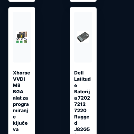
Xhorse
Dell
VVDI
Latitud
MB
e
BGA
Baterij
alat za
a 7202
progra
7212
miranj
7220
e
Rugge
ključe
d
va
J82G5