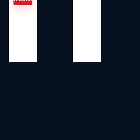
Autodijagnostika Hrvatska
- Car Diag: Launch, Autel, OBDSTAR,
TOPDON, FLEX, Autotuner, Xhorse, ECU/TCU, IMMO i profesionalna
radionička oprema.
Car Diag
Trgovina
Suradnici
Blog
Kontakt