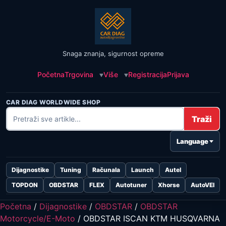
Snaga znanja, sigurnost opreme
Početna
Trgovina
Više
Registracija
Prijava
CAR DIAG WORLDWIDE SHOP
Traži
Language
Dijagnostike
Tuning
Računala
Launch
Autel
TOPDON
OBDSTAR
FLEX
Autotuner
Xhorse
AutoVEI
Početna
/
Dijagnostike
/
OBDSTAR
/
OBDSTAR
Motorcycle/E-Moto
/ OBDSTAR ISCAN KTM HUSQVARNA