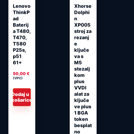
Lenovo
Xhorse
ThinkP
Dolphi
ad
n
Baterij
XP005
a T480,
stroj za
T470,
rezanj
T580
e
P25s,
ključe
p51
va s
61+
M5
stezalj
50,00
€
kom
(VPC)
plus
VVDI
alat za
Dodaj u
košaricu
ključe
ve plus
1 BGA
token
besplat
no