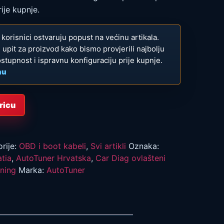
ije kupnje.
ni korisnici ostvaruju popust na većinu artikala.
te upit za proizvod kako bismo provjerili najbolju
ostupnost i ispravnu konfiguraciju prije kupnje.
nu
ricu
rije:
OBD i boot kabeli
,
Svi artikli
Oznaka:
tia
,
AutoTuner Hrvatska
,
Car Diag ovlašteni
ning
Marka:
AutoTuner