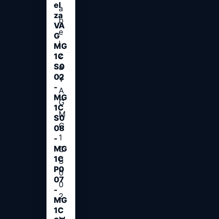
el
za
VA
G
MG
1C
S0
02
-
MG
1C
S0
08
-
MG
1C
P0
07
-
MG
1C