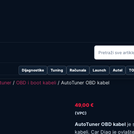
Dijagnostike
Tuning
Računala
Launch
Autel
T
tuner
/
OBD i boot kabeli
/ AutoTuner OBD kabel
49,00
€
(VPC)
AutoTuner OBD kabel
je 
kabeli. Car Diag je ovlaš