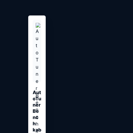
Aut
oTu
ner
Be
nc
h
kab