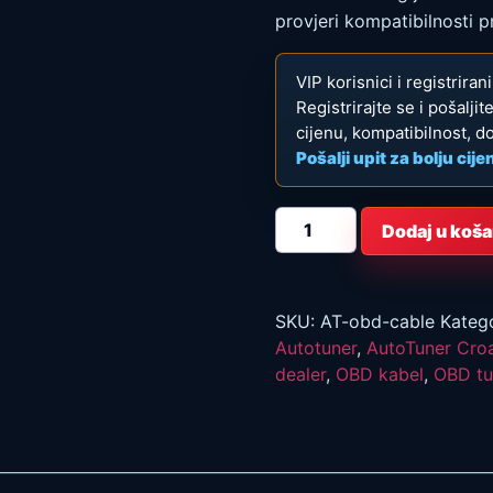
provjeri kompatibilnosti pr
VIP korisnici i registrira
Registrirajte se i pošalji
cijenu, kompatibilnost, d
Pošalji upit za bolju cije
AutoTuner
Dodaj u koša
OBD
kabel
količina
SKU:
AT-obd-cable
Katego
Autotuner
,
AutoTuner Croa
dealer
,
OBD kabel
,
OBD tu