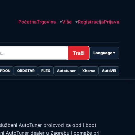
Početna
Trgovina
Više
Registracija
Prijava
Traži
Language
OPDON
OBDSTAR
FLEX
Autotuner
Xhorse
AutoVEI
službeni AutoTuner proizvod za obd i boot
teni AutoTuner dealer u Zagrebu i pomaže pri