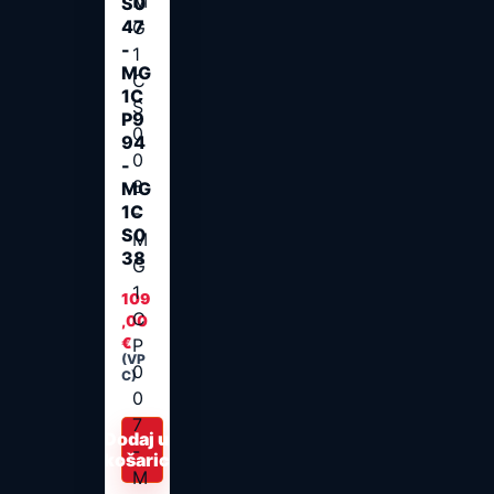
S0
47
-
MG
1C
P9
94
-
MG
1C
S0
38
109
,00
€
(VP
C)
Dodaj u
košaricu