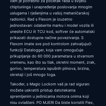
vam je potrebno za početak rada u svijetu
chiptuninga i unapređenje poslovanja mnogim
uslugama i rješenjima u vašoj mehaničarskoj
radionici. Rad s Flexom je izuzetno
jednostavan: odaberite marku i model vozila ili
unesite ECU ili TCU kod, softver će automatski
prikazati dostupne načine povezivanja. S
Flexom imate sve pod kontrolom zahvaljujući
funkciji Datalogger, koja vam omogućuje
prikupljanje do 60 000 parametara u stvarnom
vremenu, kao što su tlak, okretni moment, zrak,
gorivo, temperatura ispušnih plinova, brzina,
okretaji i još mnogo toga.
Također, s Magic Lockom vaš je rad siguran:
možete uskratiti pristup datotekama
spremljenim u jedinicama motora onima koji
nisu ovlašteni. PO MJERI Da biste koristili Flex,