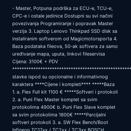
- Master, Potpuna podrška za ECU-e, TCU-e,
CPC-e i ostale jedinice Dostupni su svi načini
povezivanja Programiranje i popravak Master
verzija 3. Laptop Lenovo Thinkpad SSD disk sa
instaliranim softverom od Magicmotorsporta 4.
Baza podataka fileova, 50-ak softvera za samo
uređivanje mapa, uputa, linkovi fileservisa
Cijena: 3100€ + PDV
**************************************************
stavke ispod su opcionalne i informativnog
karaktera ****Cijene i kompleti**** *****Baza
1. a. Flex Full kit 1100 € *****Softveri i protokoli
2. a. Puni Flex Master komplet sa svim
protokolima 4900€ b. Puni Flex Slave komplet
sa svim protokolima 1800€ *****Parcijalni
softveri protokoli 3. a. SW Flex Bench/Boot
Infineon TC17xx / TC2xx / TC3xx BOSCH