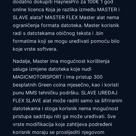
dodatno dokupiti HaynesPro za 100€ 1 god
online licenca Koja je razlika između MASTER i
SLAVE alata? MASTER FLEX Master alat nema
ograničenja formata datoteka. Master korisnik
radi s datotekama običnog teksta i .bin
formatima koji se mogu uređivati ​​pomoću bilo
koje vrste softvera.
Nadalje, Master ima mogućnost korištenja
usluga izmjene datoteka koje nudi
MAGICMOTORSPORT i ima pristup 300
besplatnih Green coina mjesečno, kao i koristi
punu MMS tehničku podršku. SLAVE UREĐAJ
FLEX SLAVE alat može raditi samo sa šifriranim
datotekama i stoga korisnik nema mogućnost
pristupa sadržaju niti ga može uređivati. Sve
vrste modifikacija koje zahtijeva podređeni
korisnik moraju se proslijediti njegovom