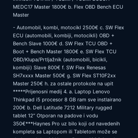
MEDC17 Master 1800€ b. Flex OBD Bench ECU
Master
- Automobil, kombi, motocikl 2500€ c. SW Flex
ECU (automobili, kombiji, motocikli) OBD +
Bench Slave 1000€ d. SW Flex TCU OBD +
Boot + Bench Master 1800€ e. SW Flex TCU
OBD/Klupa/Prtljažnik (automobili, bicikli,
kombiji) Slave 800€ f. SW Flex Renesas
SH7xxxx Master 500€ g. SW Flex ST10F2xx
Master 250€ h. za ostale protokole na upit
*****Prijenosni medij 4. a. Laptop Lenovo
Thinkpad i5 procesor 8 GB ram sve instlairano
200€ b. Dell Latitude 7212 Military rugged
tablet 12” Otporan na padove i vodu
350€***Haynes Pro uz bilo koji od navedenih
kompleta sa Laptopom ili Tabletom može se