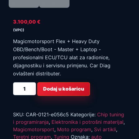
3.100,00
€
(VPC)
Magicmotorsport Flex + Heavy Duty
OBD/Bench/Boot - Master + Laptop -
profesionalni ECU/TCU alat za radionice,
dijagnostiku i servisnu primjenu. Car Diag
ovlašteni distributer.
Magicmotorsport
Dodaj u košaricu
Flex
+
Heavy
Duty
OBD/Bench/Boot
-
SKU:
CAR-0121-e056c5
Kategorije:
Chip tuning
Master
i programiranja
,
Elektronika i potrošni materijal
,
+
laptop
Magicmotorsport
,
Moto program
,
Svi artikli
,
količina
Teretni program
,
Tuning
Oznaka:
auto