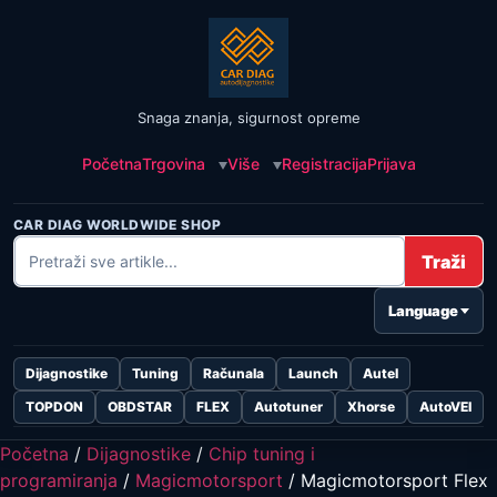
Snaga znanja, sigurnost opreme
Početna
Trgovina
Više
Registracija
Prijava
CAR DIAG WORLDWIDE SHOP
Traži
Language
Dijagnostike
Tuning
Računala
Launch
Autel
TOPDON
OBDSTAR
FLEX
Autotuner
Xhorse
AutoVEI
Početna
/
Dijagnostike
/
Chip tuning i
programiranja
/
Magicmotorsport
/ Magicmotorsport Flex