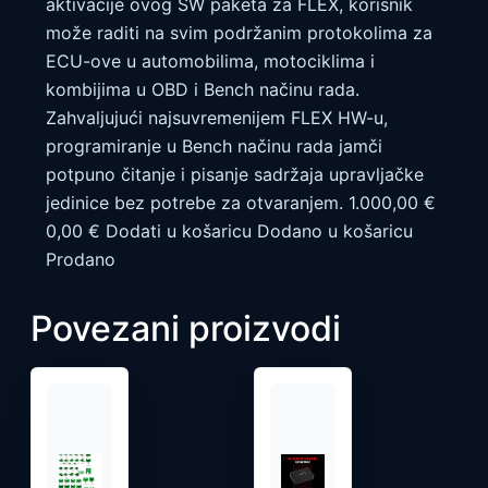
aktivacije ovog SW paketa za FLEX, korisnik
može raditi na svim podržanim protokolima za
ECU-ove u automobilima, motociklima i
kombijima u OBD i Bench načinu rada.
Zahvaljujući najsuvremenijem FLEX HW-u,
programiranje u Bench načinu rada jamči
potpuno čitanje i pisanje sadržaja upravljačke
jedinice bez potrebe za otvaranjem. 1.000,00 €
0,00 € Dodati u košaricu Dodano u košaricu
Prodano
Povezani proizvodi
Ovaj
proizvod
ima
više