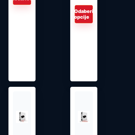
od
1,00 €
Odaberi
do
opcije
6.200,00 €