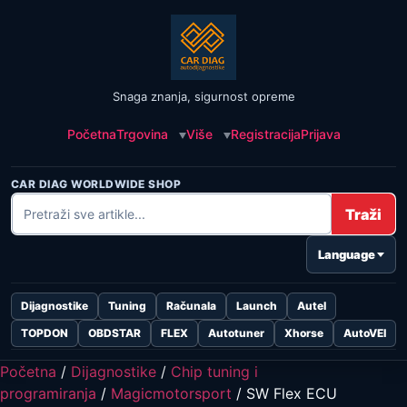
Snaga znanja, sigurnost opreme
Početna
Trgovina
Više
Registracija
Prijava
CAR DIAG WORLDWIDE SHOP
Traži
Language
Dijagnostike
Tuning
Računala
Launch
Autel
TOPDON
OBDSTAR
FLEX
Autotuner
Xhorse
AutoVEI
Početna
/
Dijagnostike
/
Chip tuning i
programiranja
/
Magicmotorsport
/ SW Flex ECU