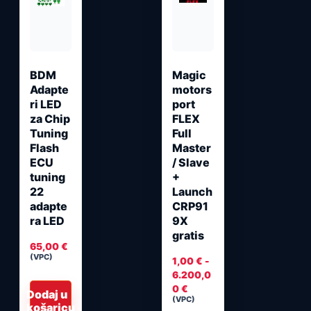
varijanti.
Opcije
se
mogu
odabrati
BDM
Magic
Adapte
motors
na
ri LED
port
stranici
za Chip
FLEX
proizvoda
Tuning
Full
Flash
Master
ECU
/ Slave
tuning
+
22
Launch
adapte
CRP91
ra LED
9X
gratis
65,00
€
(VPC)
1,00
€
-
6.200,0
Raspon
0
€
Dodaj u
(VPC)
cijena:
košaricu