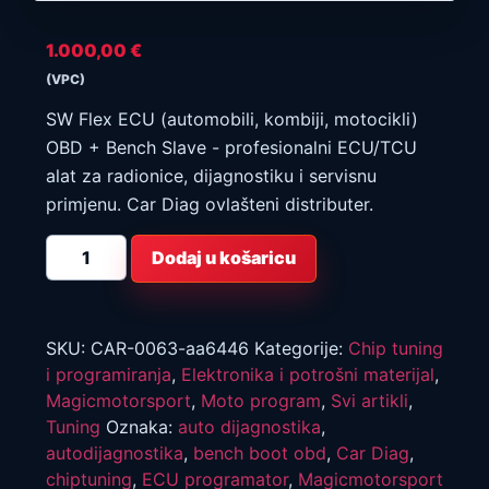
1.000,00
€
(VPC)
SW Flex ECU (automobili, kombiji, motocikli)
OBD + Bench Slave - profesionalni ECU/TCU
alat za radionice, dijagnostiku i servisnu
primjenu. Car Diag ovlašteni distributer.
SW
Dodaj u košaricu
Flex
ECU
(automobili,
kombiji,
motocikli)
OBD
SKU:
CAR-0063-aa6446
Kategorije:
Chip tuning
+
i programiranja
,
Elektronika i potrošni materijal
,
Bench
Slave
Magicmotorsport
,
Moto program
,
Svi artikli
,
količina
Tuning
Oznaka:
auto dijagnostika
,
autodijagnostika
,
bench boot obd
,
Car Diag
,
chiptuning
,
ECU programator
,
Magicmotorsport