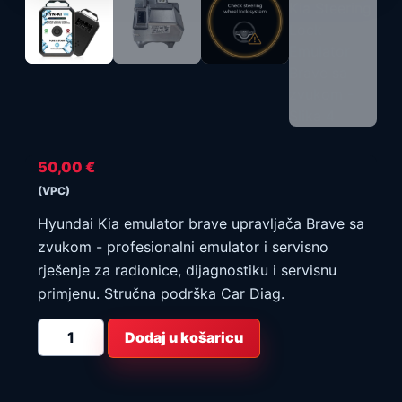
50,00
€
(VPC)
Hyundai Kia emulator brave upravljača Brave sa
zvukom - profesionalni emulator i servisno
rješenje za radionice, dijagnostiku i servisnu
primjenu. Stručna podrška Car Diag.
Hyundai
Dodaj u košaricu
Kia
Steering
Lock
Emulator
Brave