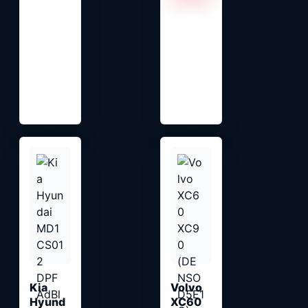
Kia
Volvo
Hyund
XC60