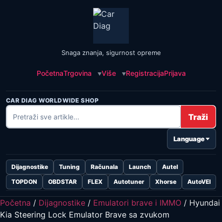
Snaga znanja, sigurnost opreme
Početna
Trgovina
Više
Registracija
Prijava
CAR DIAG WORLDWIDE SHOP
Traži
Language
Dijagnostike
Tuning
Računala
Launch
Autel
TOPDON
OBDSTAR
FLEX
Autotuner
Xhorse
AutoVEI
Početna
/
Dijagnostike
/
Emulatori brave i IMMO
/ Hyundai
Kia Steering Lock Emulator Brave sa zvukom