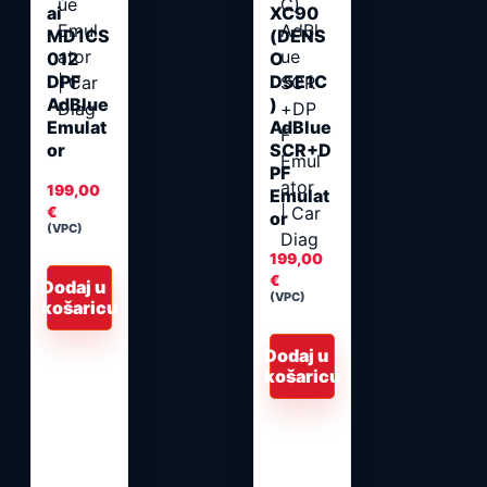
ai
XC90
MD1CS
(DENS
012
O
DPF
D5E1C
AdBlue
)
Emulat
AdBlue
or
SCR+D
PF
199,00
Emulat
€
or
(VPC)
199,00
€
Dodaj u
(VPC)
košaricu
Dodaj u
košaricu