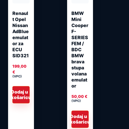
Renaul
BMW
t Opel
Mini
Nissan
Cooper
AdBlue
F-
emulat
SERIES
or za
FEM /
ECU
BDC
SID321
BMW
brava
199,00
stupa
€
volana
(VPC)
emulat
or
Dodaj u
50,00
€
košaricu
(VPC)
Dodaj u
košaricu