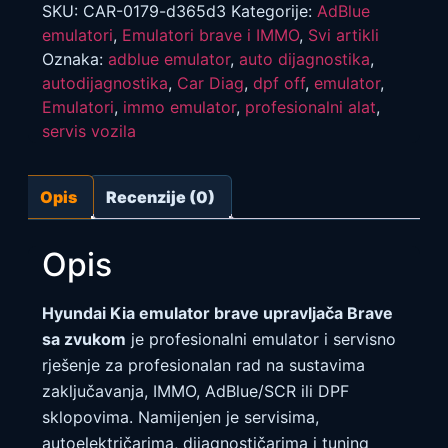
sa
SKU:
CAR-0179-d365d3
Kategorije:
AdBlue
zvukom
emulatori
,
Emulatori brave i IMMO
,
Svi artikli
količina
Oznaka:
adblue emulator
,
auto dijagnostika
,
autodijagnostika
,
Car Diag
,
dpf off
,
emulator
,
Emulatori
,
immo emulator
,
profesionalni alat
,
servis vozila
Opis
Recenzije (0)
Opis
Hyundai Kia emulator brave upravljača Brave
sa zvukom
je profesionalni emulator i servisno
rješenje za profesionalan rad na sustavima
zaključavanja, IMMO, AdBlue/SCR ili DPF
sklopovima. Namijenjen je servisima,
autoelektričarima, dijagnostičarima i tuning