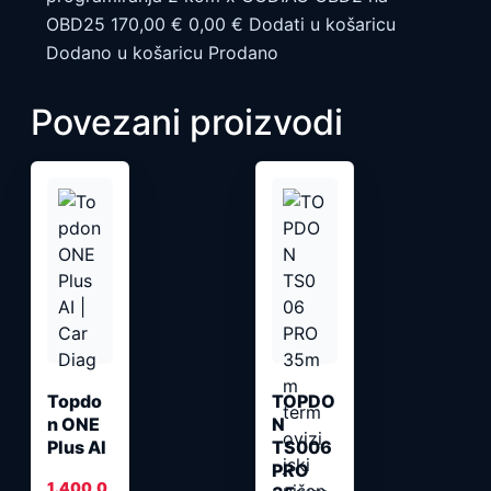
OBD25 170,00 € 0,00 € Dodati u košaricu
Dodano u košaricu Prodano
Povezani proizvodi
Topdo
TOPDO
n ONE
N
Plus AI
TS006
PRO
1.400,0