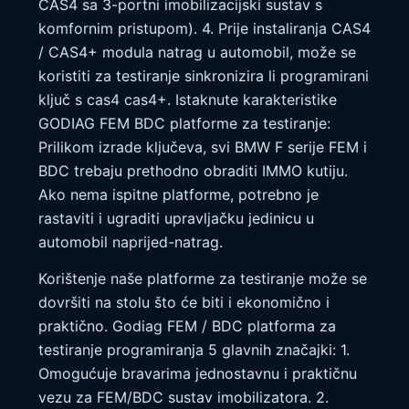
CAS4 sa 3-portni imobilizacijski sustav s
komfornim pristupom). 4. Prije instaliranja CAS4
/ CAS4+ modula natrag u automobil, može se
koristiti za testiranje sinkronizira li programirani
ključ s cas4 cas4+. Istaknute karakteristike
GODIAG FEM BDC platforme za testiranje:
Prilikom izrade ključeva, svi BMW F serije FEM i
BDC trebaju prethodno obraditi IMMO kutiju.
Ako nema ispitne platforme, potrebno je
rastaviti i ugraditi upravljačku jedinicu u
automobil naprijed-natrag.
Korištenje naše platforme za testiranje može se
dovršiti na stolu što će biti i ekonomično i
praktično. Godiag FEM / BDC platforma za
testiranje programiranja 5 glavnih značajki: 1.
Omogućuje bravarima jednostavnu i praktičnu
vezu za FEM/BDC sustav imobilizatora. 2.