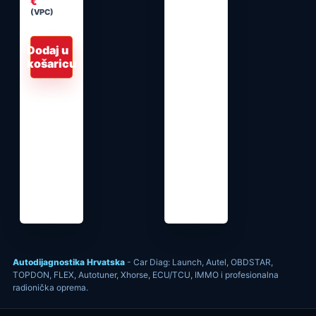
€
(VPC)
Dodaj u
košaricu
Autodijagnostika Hrvatska
- Car Diag: Launch, Autel, OBDSTAR,
TOPDON, FLEX, Autotuner, Xhorse, ECU/TCU, IMMO i profesionalna
radionička oprema.