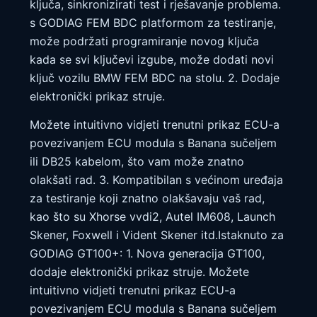
ključa, sinkronizirati test i rješavanje problema.
s GODIAG FEM BDC platformom za testiranje,
može podržati programiranje novog ključa
kada se svi ključevi izgube, može dodati novi
ključ vozilu BMW FEM BDC na stolu. 2. Dodaje
elektronički prikaz struje.
Možete intuitivno vidjeti trenutni prikaz ECU-a
povezivanjem ECU modula s Banana sučeljem
ili DB25 kabelom, što vam može znatno
olakšati rad. 3. Kompatibilan s većinom uređaja
za testiranje koji znatno olakšavaju vaš rad,
kao što su Xhorse vvdi2, Autel IM608, Launch
Skener, Foxwell i Vident Skener itd.Istaknuto za
GODIAG GT100+: 1. Nova generacija GT100,
dodaje elektronički prikaz struje. Možete
intuitivno vidjeti trenutni prikaz ECU-a
povezivanjem ECU modula s Banana sučeljem