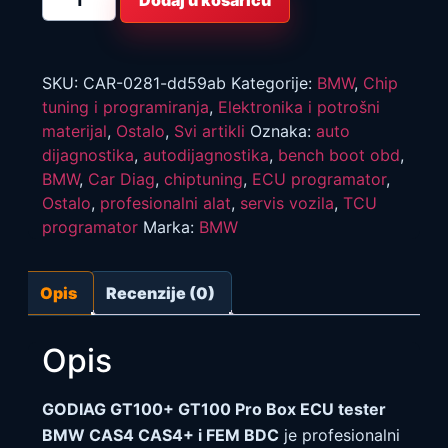
Dodaj u košaricu
GT100+
GT100
Pro
Box
ECU
tester
SKU:
CAR-0281-dd59ab
Kategorije:
BMW
,
Chip
BMW
tuning i programiranja
,
Elektronika i potrošni
CAS4
CAS4+
materijal
,
Ostalo
,
Svi artikli
Oznaka:
auto
i
dijagnostika
,
autodijagnostika
,
bench boot obd
,
FEM
BDC
BMW
,
Car Diag
,
chiptuning
,
ECU programator
,
količina
Ostalo
,
profesionalni alat
,
servis vozila
,
TCU
programator
Marka:
BMW
Opis
Recenzije (0)
Opis
GODIAG GT100+ GT100 Pro Box ECU tester
BMW CAS4 CAS4+ i FEM BDC
je profesionalni