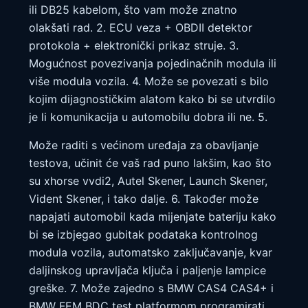
ili DB25 kabelom, što vam može znatno
olakšati rad. 2. ECU veza + OBDII detektor
protokola + elektronički prikaz struje. 3.
Mogućnost povezivanja pojedinačnih modula ili
više modula vozila. 4. Može se povezati s bilo
kojim dijagnostičkim alatom kako bi se utvrdilo
je li komunikacija u automobilu dobra ili ne. 5.
Može raditi s većinom uređaja za obavljanje
testova, učinit će vaš rad puno lakšim, kao što
su xhorse vvdi2, Autel Skener, Launch Skener,
Vident Skener, i tako dalje. 6. Također može
napajati automobil kada mijenjate bateriju kako
bi se izbjegao gubitak podataka kontrolnog
modula vozila, automatsko zaključavanje, kvar
daljinskog upravljača ključa i paljenje lampice
greške. 7. Može zajedno s BMW CAS4 CAS4+ i
BMW FEM BDC test platformom programirati