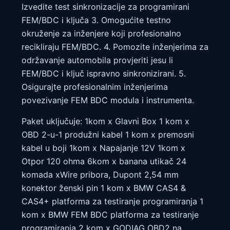
Izvedite test sinkronizacije za programirani
FEM/BDC i ključa 3. Omogućite testno
okruženje za inženjere koji profesionalno
recikliraju FEM/BDC. 4. Pomozite inženjerima za
održavanje automobila provjeriti jesu li
FEM/BDC i ključ ispravno sinkronizirani. 5.
Osigurajte profesionalnim inženjerima
povezivanje FEM BDC modula i instrumenta.
Paket uključuje: 1kom x Glavni Box 1 kom x
OBD 2-u-1 produžni kabel 1 kom x premosni
kabel u boji 1kom x Napajanje 12V 1kom x
Otpor 120 ohma 6kom x banana utikač 24
komada xWire pribora, Dupont 2,54 mm
konektor ženski pin 1 kom x BMW CAS4 &
CAS4+ platforma za testiranje programiranja 1
kom x BMW FEM BDC platforma za testiranje
programiranja 2 kom x GODIAG OBD2 na