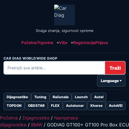
Snaga znanja, sigurnost opreme
Početna
Trgovina
Više
Registracija
Prijava
CAR DIAG WORLDWIDE SHOP
Traži
Language
Dijagnostike
Tuning
Računala
Launch
Autel
TOPDON
OBDSTAR
FLEX
Autotuner
Xhorse
AutoVEI
Početna
/
Dijagnostike
/
Namjenske
dijagnostike
/
BMW
/ GODIAG GT100+ GT100 Pro Box ECU