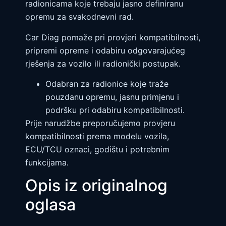
l
radionicama koje trebaju jasno definiranu
a
opremu za svakodnevni rad.
t
o
r
Car Diag pomaže pri provjeri kompatibilnosti,
k
pripremi opreme i odabiru odgovarajućeg
o
l
rješenja za vozilo ili radionički postupak.
i
č
i
Odabran za radionice koje traže
n
pouzdanu opremu, jasnu primjenu i
a
podršku pri odabiru kompatibilnosti.
Prije narudžbe preporučujemo provjeru
kompatibilnosti prema modelu vozila,
ECU/TCU oznaci, godištu i potrebnim
funkcijama.
Opis iz originalnog
oglasa