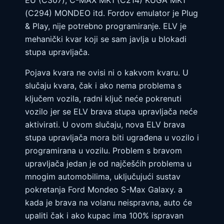
EU (C307), C-MAX MK1 (C214) KUGA MK1
(C294) MONDEO itd. Fordov emulator je Plug
& Play, nije potrebno programiranje. ELV je
mehanički kvar koji se sam javlja u blokadi
stupa upravljača.
Pojava kvara ne ovisi ni o kakvom kvaru. U
slučaju kvara, čak i ako nema problema s
ključem vozila, radni ključ neće pokrenuti
vozilo jer se ELV brava stupa upravljača neće
aktivirati. U ovom slučaju, nova ELV brava
stupa upravljača mora biti ugrađena u vozilo i
programirana u vozilu. Problem s bravom
upravljača jedan je od najčešćih problema u
mnogim automobilima, uključujući sustav
pokretanja Ford Mondeo S-Max Galaxy. a
kada je brava na volanu neispravna, auto će
upaliti čak i ako kupac ima 100% ispravan