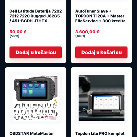
Dell Latitude Baterija 7202
AutoTuner Slave +
7212 7220 Rugged J82G5
TOPDON T120A + Master
/ 451-BCDH J7HTX
FileService + 300 kredita
50,00
€
3.600,00
€
(VPC)
(VPC)
Dodaj u košaricu
Dodaj u košaricu
OBDSTAR MotoMaster
Topdon Lite PRO komplet