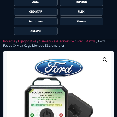
Autel
TOPDON
OBDSTAR
FLEX
Autotuner
Xhorse
AutoVEI
Početna
/
Dijagnostike
/
Namjenske dijagnostike
/
Ford i Mazda
/ Ford
Focus C-Max Kuga Mondeo ESL emulator