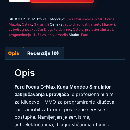
r
d
F
o
SKU:
CAR-0192-1ff72a
Kategorije:
Emulatori brave i IMMO
,
Ford i
c
u
Mazda
,
Ostalo
,
Svi artikli
Oznaka:
auto dijagnostika
,
auto ključevi
,
s
autodijagnostika
,
Car Diag
,
Ford
,
immo
,
Ostalo
,
profesionalni alat
,
C
programiranje ključeva
,
servis vozila
Marka:
Ford
-
M
a
x
Opis
Recenzije (0)
K
u
g
Opis
a
M
o
n
Ford Focus C-Max Kuga Mondeo Simulator
d
zaključavanja upravljača
je profesionalni alat
e
o
za ključeve i IMMO za programiranje ključeva,
E
S
rad s imobilizatorom i povezane servisne
L
postupke. Namijenjen je servisima,
e
m
autoelektričarima, dijagnostičarima i tuning
u