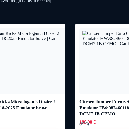
oizvod mogu napisati recenziju.
Kicks Micra logan 3 Duster 2
Citroen Jumper Euro 6 
18-2025 Emulator brave
Emulator HW:9824601
DCM7.1B CEMO
199,00
€
(VPC)