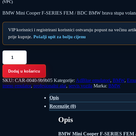
(VPC)
BMW Mini Cooper F-SERIES FEM / BDC BMW brava stupa volana emulato
VIP korisnici i registrirani korisnici ostvaruju popust na većinu art
prije kupnje.
Pošalji upit za bolju cijenu
BMW
Mini
Cooper
F-
Dodaj u košaricu
SERIES
FEM
SKU:
CAR-0040-9b9b05
Kategorije:
AdBlue emulatori
,
BMW
,
Emul
/
immo emulator
,
profesionalni alat
,
servis vozila
Marka:
BMW
BDC
BMW
Opis
brava
Recenzije (0)
stupa
volana
emulator
Opis
količina
BMW Mini Cooper F-SERIES FEM / 