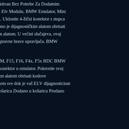
Aktivan Bez Potrebe Za Dodatnim
Cas Elv Modulu. BMW Emulator, Mini
. Uklonite 4-žični konektor s stupca
no je dijagnostičkim alatom obrisati
 alatom. U većini slučajeva, ovaj
u ispravne brave upravljača. BMW
FEM, F15, F16, F4x, F5x BDC BMW
onektor u emulator. Pokrenite svoj
m alatom obrisati kodove
blem sve dok je vaš ELV dijagnosticiran
košaricu Dodano u košaricu Prodano