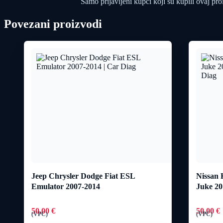
Samo prijavljeni kupci koji su kupili ovaj pr
Povezani proizvodi
Jeep Chrysler Dodge Fiat ESL
Nissan 
Emulator 2007-2014
Juke 20
50,00
€
50,00
€
(VPC)
(VPC)