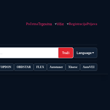
Početna
Trgovina
Više
Registracija
Prijava
Traži
Language
TOPDON
OBDSTAR
FLEX
Autotuner
Xhorse
AutoVEI