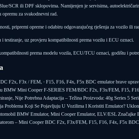
ue/SCR ili DPF sklopovima. Namijenjen je servisima, autoelektričarima
nu opremu za svakodnevni rad.
osti, pripremi opreme i odabiru odgovarajućeg rješenja za vozilo ili ra
i testiranje, uz provjeru kompatibilnosti prema vozilu i ECU oznaci.
kompatibilnosti prema modelu vozila, ECU/TCU oznaci, godištu i potr
a
F2x, F3x / FEM, · F15, F16, F4x, F5x BDC emulator brave upravlj
ponudu BMW Mini Cooper F-SERIES FEM/BDC F2x, F3x/FEM, F15, F16
iranje, Nije Potrebna Adaptacija – Težina Proizvoda: 40g Series 5 S
nja Problema Koji Se Pojavljuju U Vozilima I Koristiti Emulator? Uklo
utomobil BMW Emulator, Mini Cooper Emulator, ELV/ESL Značajke E
torom – Mini Cooper BDC F2x, F3x/FEM, F15, F16, F4x, F5x BDC