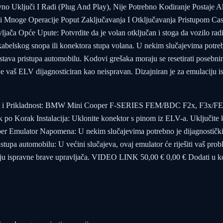
no Uključi I Radi (Plug And Play), Nije Potrebno Kodiranje Postaje 
šiti Mnoge Operacije Poput Zaključavanja I Otključavanja Pristupom 
ača Opće Upute: Potvrdite da je volan otključan i stoga da vozilo radi
kabelskog snopa ili konektora stupa volana. U nekim slučajevima potreb
tava pristupa automobilu. Kodovi grešaka moraju se resetirati posebnim
k je vaš ELV dijagnosticiran kao neispravan. Dizajniran je za emulacij
ost i Prikladnost: BMW Mini Cooper F-SERIES FEM/BDC F2x, F3x/
o Korak Instalacija: Uklonite konektor s pinom iz ELV-a. Uključite k
 Emulator Napomena: U nekim slučajevima potrebno je dijagnostički
stupa automobilu: U većini slučajeva, ovaj emulator će riješiti vaš pro
ciju ispravne brave upravljača. VIDEO LINK 50,00 € 0,00 € Dodati u 