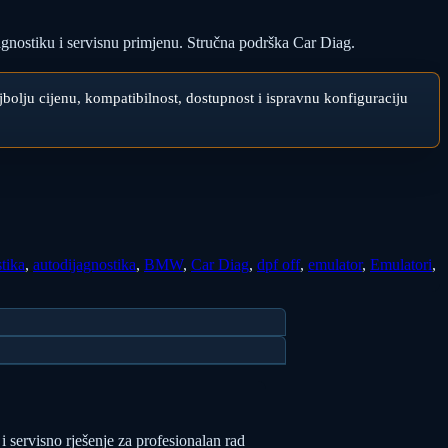
ostiku i servisnu primjenu. Stručna podrška Car Diag.
najbolju cijenu, kompatibilnost, dostupnost i ispravnu konfiguraciju
tika
,
autodijagnostika
,
BMW
,
Car Diag
,
dpf off
,
emulator
,
Emulatori
,
i servisno rješenje za profesionalan rad