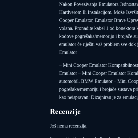
Nakon Povezivanja Emulatora Jednostav
Hardverom Ili Instalacijom. Može Izvr
Cooper Emulator, Emulator Brave Upravlj
volana. Pronađite kabel 1 od konektora 
kodove pogrešaka/memoriju i brojače sus
emulator će riješiti vaš problem sve do
Emulator
– Mini Cooper Emulator Kompatibiln
Emulator – Mini Cooper Emulator Korak p
automobil. BMW Emulator – Mini Cooper
pogrešaka/memoriju i brojače sustava pri
kao neispravan: Dizajniran je za emula
Recenzije
Još nema recenzija.