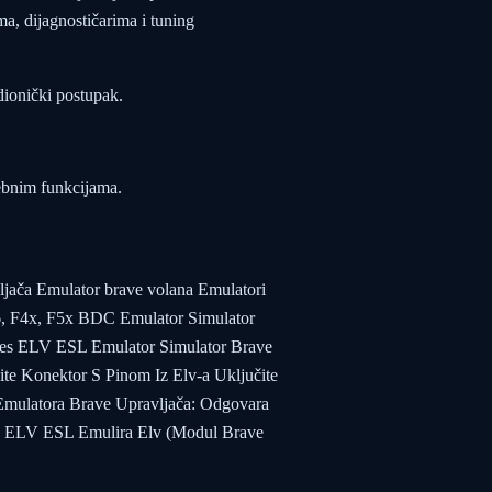
, dijagnostičarima i tuning
dionički postupak.
ebnim funkcijama.
ača Emulator brave volana Emulatori
, F4x, F5x BDC Emulator Simulator
eries ELV ESL Emulator Simulator Brave
nite Konektor S Pinom Iz Elv-a Uključite
mulatora Brave Upravljača: Odgovara
 ELV ESL Emulira Elv (Modul Brave