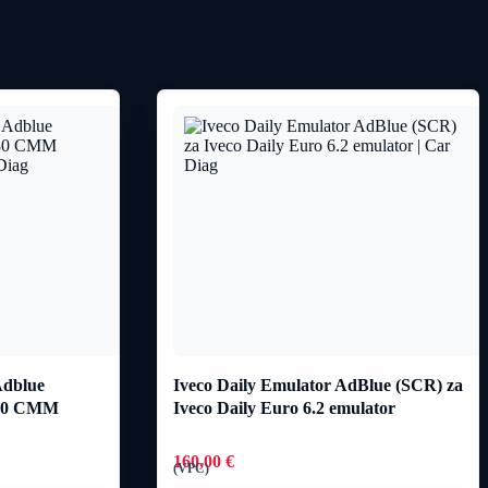
Adblue
Iveco Daily Emulator AdBlue (SCR) za
180 CMM
Iveco Daily Euro 6.2 emulator
160,00
€
(VPC)