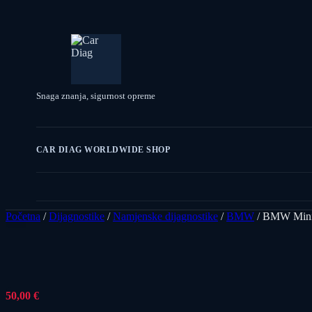
Snaga znanja, sigurnost opreme
CAR DIAG WORLDWIDE SHOP
Početna
/
Dijagnostike
/
Namjenske dijagnostike
/
BMW
/ BMW Mini
50,00
€