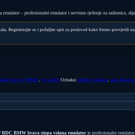
r – profesionalni emulator i servisno rješenje za radionice, dijagn
ikala. Registrirajte se i pošaljite upit za proizvod kako bismo provjerili 
atori brave i IMMO
,
Svi artikli
Oznaka:
adblue emulator
,
auto dijagnos
BDC BMW brava stupa volana emulator
je profesionalni emulator 