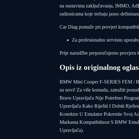
na sustavima zaključavanja, IMMO, AdBl
radionicama koje trebaju jasno definira
Car Diag pomaže pri provjeri kompatibiln
Za profesionalnu servisnu uporabu 
Prije narudžbe preporučujemo provjeru 
Opis iz originalnog oglas
BMW Mini Cooper F-SERIES FEM / BDC 
su novi! Za više komada, zatražiti 
Brave Upravljača Nije Potrebno Program
Upravljača Kako Riješiti I Dobiti Rješe
Konektor U Emulator Pokrenite Svoj A
Markama Kompatibilnost S BMW Emula
Upravljača).