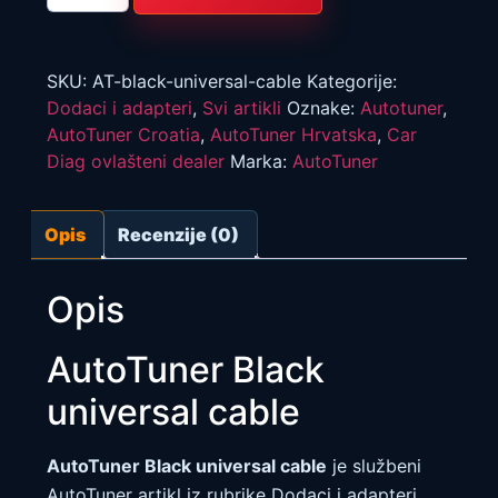
univerzalni
kabel
količina
SKU:
AT-black-universal-cable
Kategorije:
Dodaci i adapteri
,
Svi artikli
Oznake:
Autotuner
,
AutoTuner Croatia
,
AutoTuner Hrvatska
,
Car
Diag ovlašteni dealer
Marka:
AutoTuner
Opis
Recenzije (0)
Opis
AutoTuner Black
universal cable
AutoTuner Black universal cable
je službeni
AutoTuner artikl iz rubrike Dodaci i adapteri.