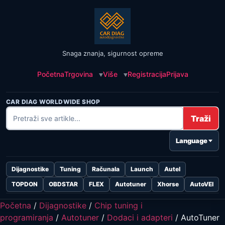
Snaga znanja, sigurnost opreme
Početna
Trgovina
Više
Registracija
Prijava
CAR DIAG WORLDWIDE SHOP
Traži
Language
Dijagnostike
Tuning
Računala
Launch
Autel
TOPDON
OBDSTAR
FLEX
Autotuner
Xhorse
AutoVEI
Početna
/
Dijagnostike
/
Chip tuning i
programiranja
/
Autotuner
/
Dodaci i adapteri
/ AutoTuner