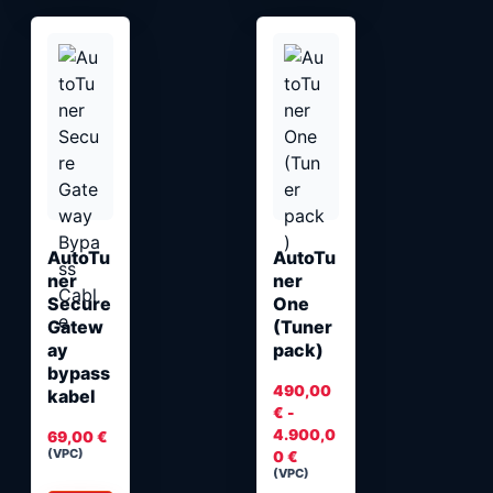
Ovaj
proizvod
ima
više
varijanti.
Opcije
se
mogu
odabrati
AutoTu
AutoTu
ner
ner
na
Secure
One
stranici
Gatew
(Tuner
proizvoda
ay
pack)
bypass
490,00
kabel
€
-
4.900,0
69,00
€
(VPC)
Raspon
0
€
(VPC)
cijena: