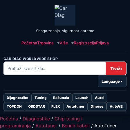
Snaga znanja, sigurnost opreme
Početna
Trgovina
Više
Registracija
Prijava
CAR DIAG WORLDWIDE SHOP
Traži
Language
Dijagnostike
Tuning
Računala
Launch
Autel
TOPDON
OBDSTAR
FLEX
Autotuner
Xhorse
AutoVEI
Početna
/
Dijagnostike
/
Chip tuning i
programiranja
/
Autotuner
/
Bench kabeli
/ AutoTuner