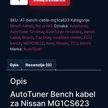
Dodaj u košaricu
Bench
kabel
za
Nissan
MG1CS623
količina
SKU:
AT-bench-cable-mg1cs623
Kategorije:
Bench kabeli
,
Svi artikli
Oznaka:
Autotuner
,
AutoTuner Croatia
,
AutoTuner Hrvatska
,
bench
kabel
,
Bosch
,
Car Diag ovlašteni dealer
,
ECU
bench
,
MG1CS623
,
New
,
Nissan
,
TCU bench
Marka:
AutoTuner
Opis
Recenzije (0)
Opis
AutoTuner Bench kabel
za Nissan MG1CS623