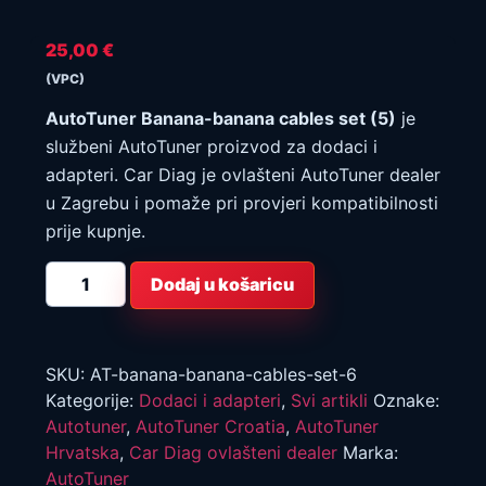
25,00
€
(VPC)
AutoTuner Banana-banana cables set (5)
je
službeni AutoTuner proizvod za dodaci i
adapteri. Car Diag je ovlašteni AutoTuner dealer
u Zagrebu i pomaže pri provjeri kompatibilnosti
prije kupnje.
AutoTuner
Dodaj u košaricu
set
banana-
banana
kabela
(5)
količina
SKU:
AT-banana-banana-cables-set-6
Kategorije:
Dodaci i adapteri
,
Svi artikli
Oznake:
Autotuner
,
AutoTuner Croatia
,
AutoTuner
Hrvatska
,
Car Diag ovlašteni dealer
Marka:
AutoTuner