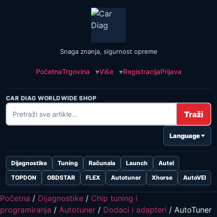
Snaga znanja, sigurnost opreme
Početna
Trgovina
Više
Registracija
Prijava
CAR DIAG WORLDWIDE SHOP
Traži
Language
Dijagnostike
Tuning
Računala
Launch
Autel
TOPDON
OBDSTAR
FLEX
Autotuner
Xhorse
AutoVEI
Početna
/
Dijagnostike
/
Chip tuning i
programiranja
/
Autotuner
/
Dodaci i adapteri
/ AutoTuner