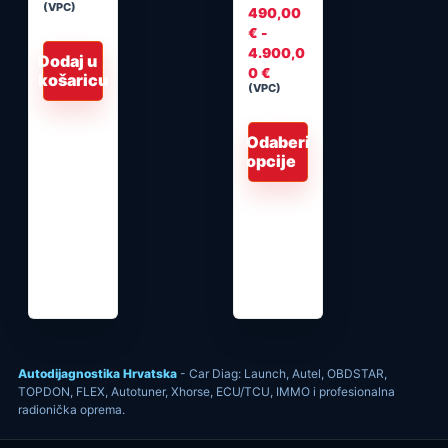
(VPC)
490,00
€
-
4.900,0
Dodaj u
Raspon
0
€
košaricu
(VPC)
cijena:
od
490,00 €
Odaberi
do
opcije
4.900,00 €
Autodijagnostika Hrvatska
- Car Diag: Launch, Autel, OBDSTAR,
TOPDON, FLEX, Autotuner, Xhorse, ECU/TCU, IMMO i profesionalna
radionička oprema.