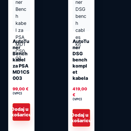
AutoTu
AutoTu
ner
ner
Bench
DSG
kabel
bench
za PSA
kompl
MD1CS
et
003
kabela
99,00
€
419,00
(VPC)
€
(VPC)
Dodaj u
košaricu
Dodaj u
košaricu